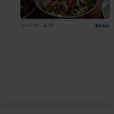
表示讚賞
分享
開啟食記
›