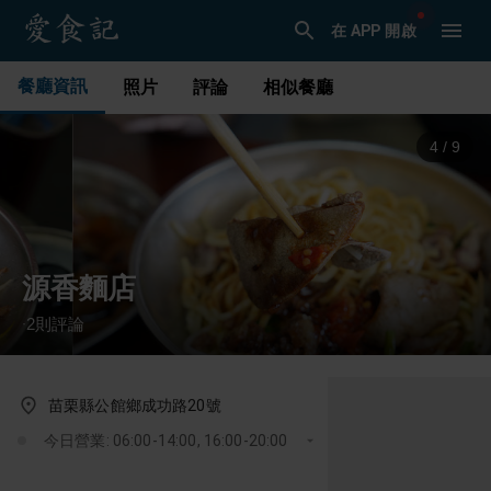
在 APP 開啟
餐廳資訊
照片
評論
相似餐廳
4
/
9
源香麵店
2
則評論
·
苗栗縣公館鄉成功路20號
今日營業: 06:00-14:00, 16:00-20:00