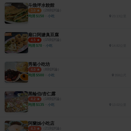
斗煥坪水餃館
（
28
則評論）
3.0
均消 $
150
・
小吃
23.13公里
廟口阿嬷臭豆腐
（
15
則評論）
4.5
均消 $
70
・
小吃
14.82公里
秀菊小吃坊
（
8
則評論）
4.0
均消 $
500
・
小吃
358公尺
黑輪伯/杏仁露
（
18
則評論）
4.2
均消 $
135
・
小吃
13.02公里
阿蘭姊小吃店
（
21
則評論）
4.3