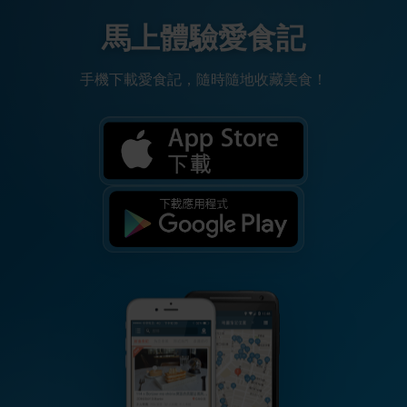
馬上體驗愛食記
手機下載愛食記，隨時隨地收藏美食！