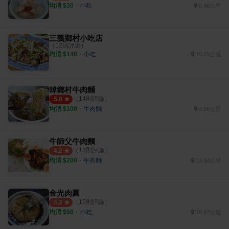
均消 $
30
・
小吃
5.48公里
三義鄉村小吃店
（
12
則評論）
均消 $
140
・
小吃
15.88公里
韓鄉村牛肉麵
（
14
則評論）
5.0
均消 $
100
・
牛肉麵
4.26公里
牛師父牛肉麵
（
13
則評論）
4.2
均消 $
200
・
牛肉麵
13.34公里
金光肉圓
（
15
則評論）
4.2
均消 $
50
・
小吃
18.97公里