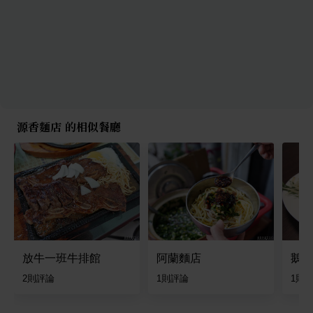
源香麵店 的相似餐廳
放牛一班牛排館
阿蘭麵店
鵝家
2
則評論
1
則評論
1
則