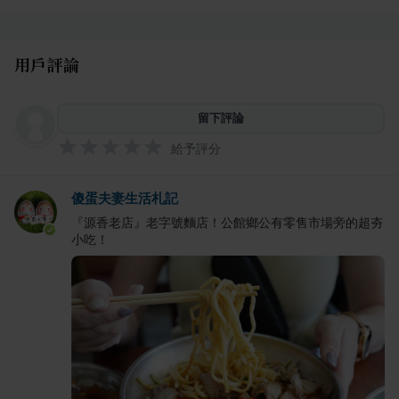
用戶評論
留下評論
給予評分
傻蛋夫妻生活札記
『源香老店』老字號麵店！公館鄉公有零售市場旁的超夯
小吃！