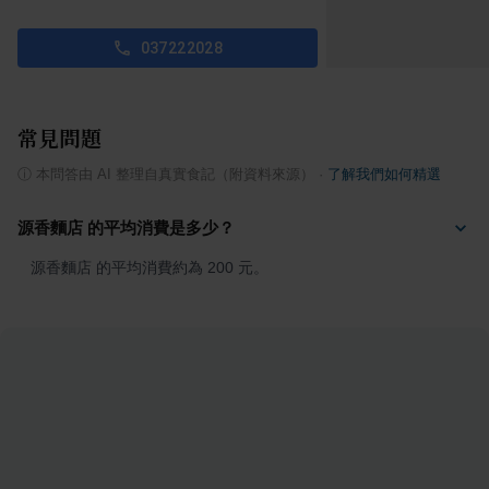
037222028
常見問題
ⓘ
本問答由 AI 整理自真實食記（附資料來源）
·
了解我們如何精選
源香麵店 的平均消費是多少？
源香麵店 的平均消費約為 200 元。