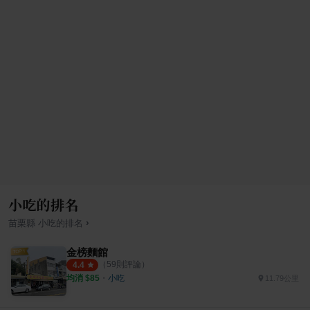
小吃的排名
›
苗栗縣
小吃
的排名
金榜麵館
（
59
則評論）
4.4
均消 $
85
・
小吃
11.79公里