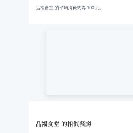
品福食堂 的平均消費約為 100 元。
品福食堂 的相似餐廳