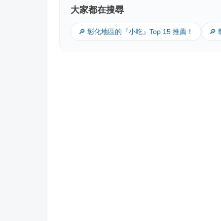
大家都在搜尋
🔎 彰化地區的『小吃』Top 15 推薦！
🔎