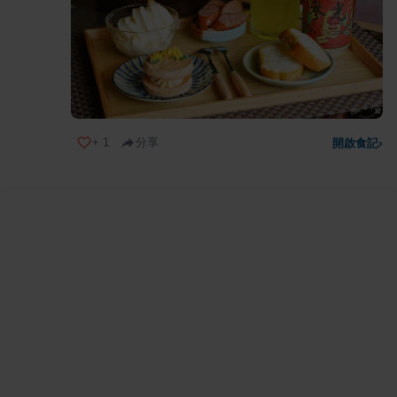
+
1
分享
開啟食記
›