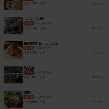
均消 $
400
・
咖啡
161公尺
LOKA CAFE
（
11
則評論）
3.7
均消 $
200
・
咖啡
3.35公里
圖們咖啡 tuman café
（
18
則評論）
4.1
均消 $
400
・
咖啡
112公尺
萬祝號
（
14
則評論）
4.5
均消 $
185
・
咖啡
585公尺
閑閑
（
13
則評論）
4.3
均消 $
300
・
甜點
116公尺