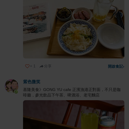
+
1
分享
開啟食記
›
紫色微笑
基隆美食》GONG YU cafe 正濱漁港正對面，不只是咖
啡廳，參光飲品下午茶、啤酒浴、老宅麵店