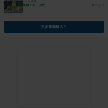
（
7
則評論）
均消 $
100
・
甜點
109公尺
更多餐廳排名