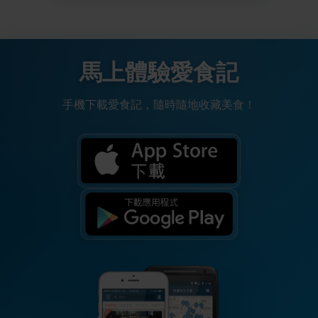
馬上體驗愛食記
手機下載愛食記，隨時隨地收藏美食！