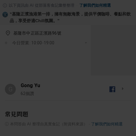
以下資訊由 AI 從部落客食記彙整整理
·
了解我們如何精選
“
基隆正濱漁港第一排，擁有無敵海景，提供平價咖啡、餐點和飲
品，享受舒適Chill氛圍。
”
基隆市中正區正濱路96號
今日營業: 10:00-19:00
Gong Yu
G
62
個讚
常見問題
ⓘ
本問答由 AI 整理自真實食記（附資料來源）
·
了解我們如何精選