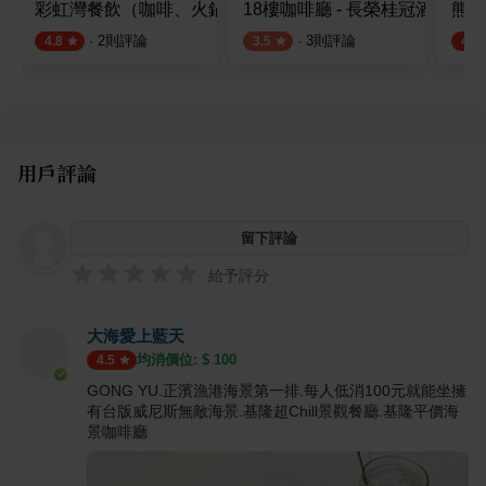
彩虹灣餐飲（咖啡、火鍋、下午茶）
18樓咖啡廳 - 長榮桂冠酒店
熊豆
·
2
則評論
·
3
則評論
4.8
3.5
4.5
用戶評論
留下評論
給予評分
大海愛上藍天
均消價位: $
100
4.5
GONG YU.正濱漁港海景第一排.每人低消100元就能坐擁
有台版威尼斯無敵海景.基隆超Chill景觀餐廳.基隆平價海
景咖啡廳