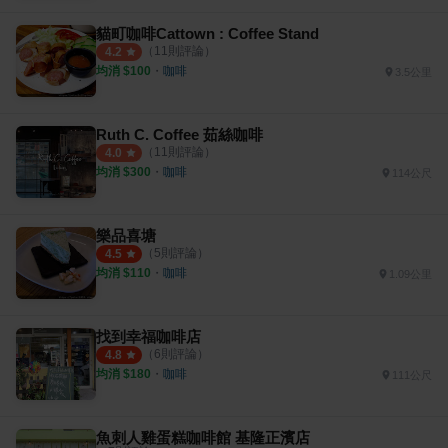
貓町咖啡Cattown : Coffee Stand
（
11
則評論）
4.2
均消 $
100
・
咖啡
3.5公里
Ruth C. Coffee 茹絲咖啡
（
11
則評論）
4.0
均消 $
300
・
咖啡
114公尺
樂品喜塘
（
5
則評論）
4.5
均消 $
110
・
咖啡
1.09公里
找到幸福咖啡店
（
6
則評論）
4.8
均消 $
180
・
咖啡
111公尺
魚刺人雞蛋糕咖啡館 基隆正濱店