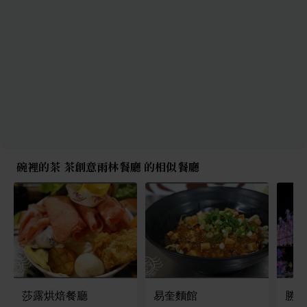
碗裡的茶 茶創意雨林餐廳 的相似餐廳
莎露烘焙餐廳
易奎麵館
勝利