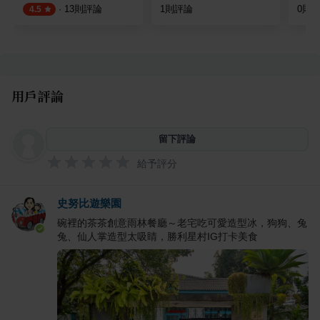
·
13
則評論
1
則評論
0
則
4.5
用戶評論
留下評論
給予評分
史努比遊樂園
碗裡的茶茶創意雨林餐廳～老宅吃可愛造型冰，狗狗、兔
兔、仙人掌造型太吸睛，勝利星村IG打卡美食