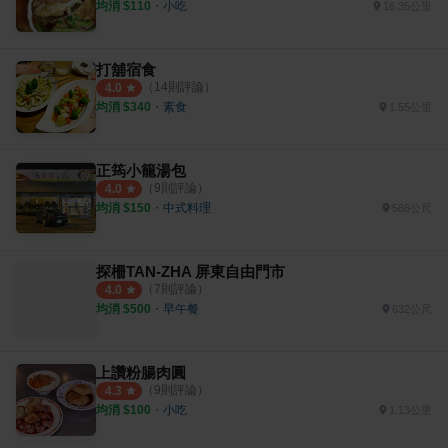
均消 $
110
・
小吃
16.35公里
打舖宿食
（
14
則評論）
4.0
均消 $
340
・
素食
1.55公里
正筠小籠湯包
（
9
則評論）
4.0
均消 $
150
・
中式料理
586公尺
探柵TAN-ZHA 屏東自由門市
（
7
則評論）
4.0
均消 $
500
・
早午餐
632公尺
上讚粉腸肉圓
（
9
則評論）
4.3
均消 $
100
・
小吃
1.13公里