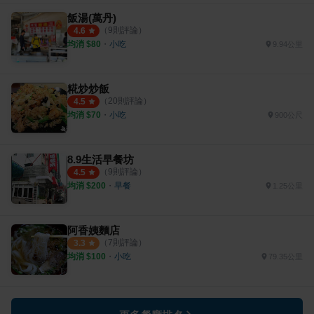
飯湯(萬丹)
（
9
則評論）
4.6
均消 $
80
・
小吃
9.94公里
糀炒炒飯
（
20
則評論）
4.5
均消 $
70
・
小吃
900公尺
8.9生活早餐坊
（
9
則評論）
4.5
均消 $
200
・
早餐
1.25公里
阿香姨麵店
（
7
則評論）
3.3
均消 $
100
・
小吃
79.35公里