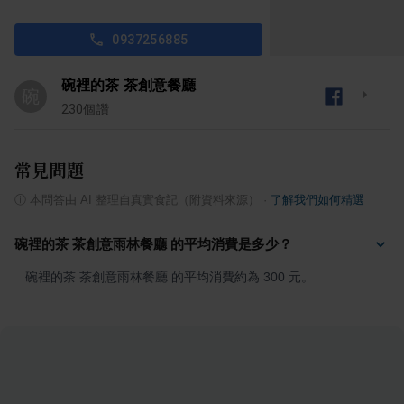
0937256885
碗裡的茶 茶創意餐廳
碗
230
個讚
常見問題
ⓘ
本問答由 AI 整理自真實食記（附資料來源）
·
了解我們如何精選
碗裡的茶 茶創意雨林餐廳 的平均消費是多少？
碗裡的茶 茶創意雨林餐廳 的平均消費約為 300 元。