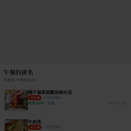
午餐的排名
›
屏東縣
午餐
的排名
關子嶺茶壺雞加祿分店
（
11
則評論）
4.5
均消 $
300
・
合菜
40.57公里
牛肉亮
（
15
則評論）
4.7