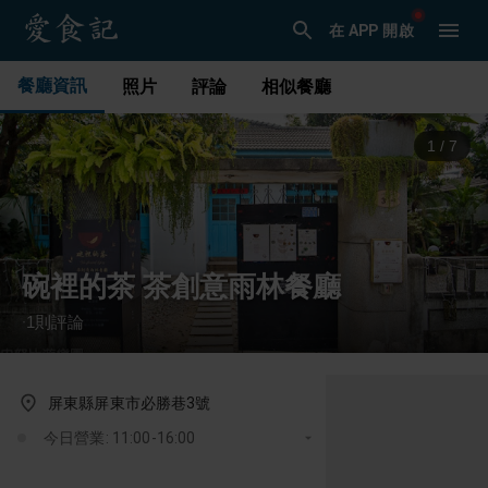
在 APP 開啟
餐廳資訊
照片
評論
相似餐廳
1
/
7
碗裡的茶 茶創意雨林餐廳
1
則評論
·
屏東縣屏東市必勝巷3號
今日營業: 11:00-16:00