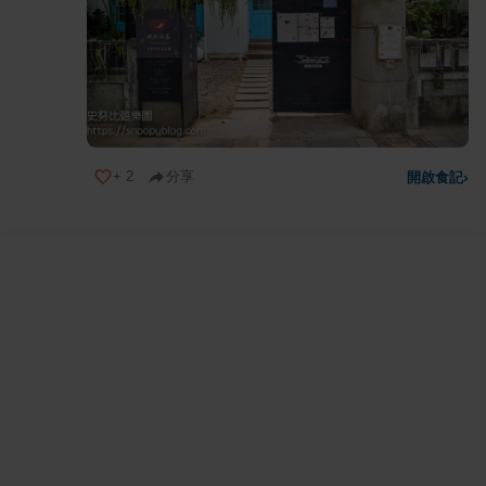
+
2
分享
開啟食記
›