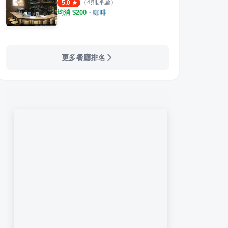
（
4
則評論）
5.0
均消 $
200
・
咖啡
更多餐廳排名