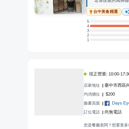
老屋改建的風格咖
台中
美食精選
5
5 星：0 則評論
4
4 星：2 則評論
3
3 星：0 則評論
2
2 星：0 則評論
1
1 星：0 則評論
現正營業: 10:00-17:3
臺中市西區向
店家地址
|
$
200
均消價位
|
Days Ey
臉書頁面
|
尚無電話
訂位電話
|
您是餐廳老闆？想要更多