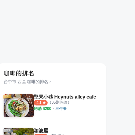
咖啡的排名
台中市
西區
咖啡
的排名
›
堅果小巷 Heynuts alley cafe
（
35
則評論）
4.1
均消 $
200
・
早午餐
咖波屋