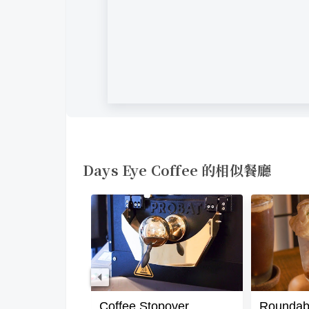
Days Eye Coffee 的相似餐廳
Coffee Stopover
Roundab