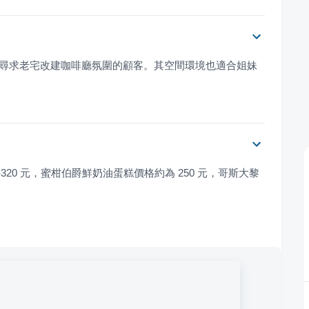
梨控、以及尋求老宅改建咖啡廳氛圍的顧客。其空間環境也適合姐妹
290-320 元，蜜柑伯爵鮮奶油蛋糕價格約為 250 元，哥斯大黎