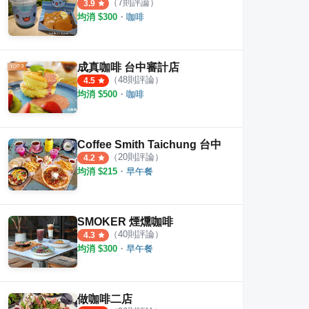
（
7
則評論）
3.9
均消 $
300
・
咖啡
成真咖啡 台中審計店
（
48
則評論）
4.5
均消 $
500
・
咖啡
Coffee Smith Taichung 台中
（
20
則評論）
4.2
均消 $
215
・
早午餐
SMOKER 煙燻咖啡
（
40
則評論）
4.3
均消 $
300
・
早午餐
做咖啡二店
Coffee Decade
Cuppa Mc Cafe
目覺