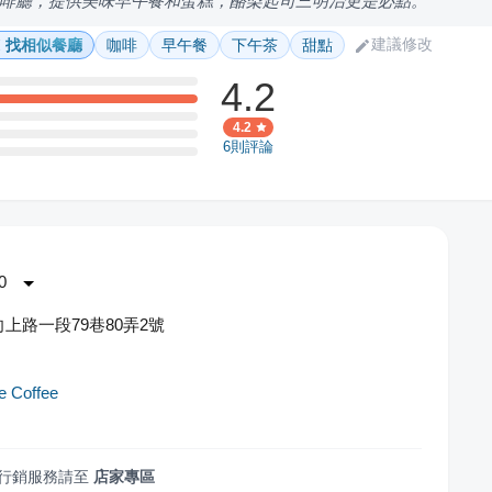
啡廳，提供美味早午餐和蛋糕，酪梨起司三明治更是必點。
建議修改
找相似餐廳
咖啡
早午餐
下午茶
甜點
4.2
4.2
6
則評論
0
上路一段79巷80弄2號
e Coffee
行銷服務請至
店家專區