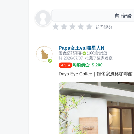
留下評論
給予評分
Papa女王vs.喵星人N
愛食記部落客
(
160
篇食記)
於
2026/07/07
推薦了這家餐廳
均消價位: $
200
4.5
Days Eye Coffee｜輕侘寂風格