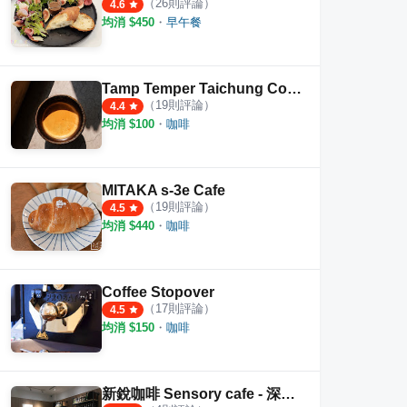
（
26
則評論）
4.6
·
23
則評論
均消 $
450
・
早午餐
·
10
則評論
4.6
4.5
Tamp Temper Taichung Coffee
（
19
則評論）
4.4
均消 $
100
・
咖啡
MITAKA s-3e Cafe
（
19
則評論）
4.5
均消 $
440
・
咖啡
Coffee Stopover
（
17
則評論）
4.5
均消 $
150
・
咖啡
新銳咖啡 Sensory cafe - 深夜咖啡 第一品牌