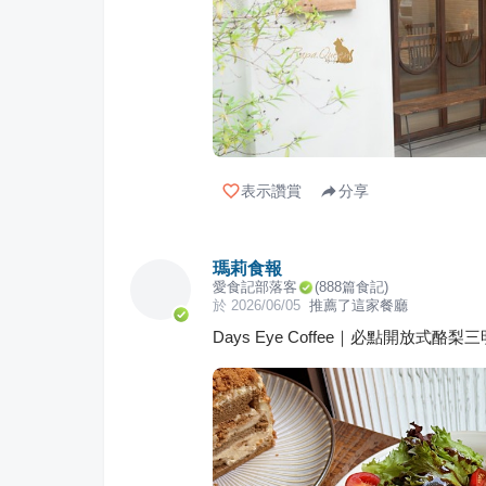
表示讚賞
分享
瑪莉食報
愛食記部落客
(
888
篇食記)
於
2026/06/05
推薦了這家餐廳
Days Eye Coffee｜必點開