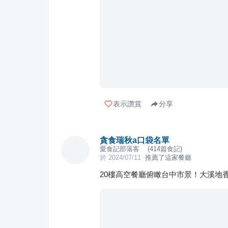
表示讚賞
分享
貪食瑞秋a口袋名單
愛食記部落客
(
414
篇食記)
於
2024/07/11
推薦了這家餐廳
20樓高空餐廳俯瞰台中市景！大溪地