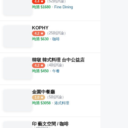
（
52
則評論）
4.4
均消 $
1680
・
Fine Dining
KOPHY
（
25
則評論）
4.2
均消 $
630
・
咖啡
韓啵 韓式料理 台中公益店
（
4
則評論）
4.2
均消 $
450
・
午餐
金園中餐廳
（
5
則評論）
1.0
均消 $
3058
・
港式料理
印 藝文空間 / 咖啡