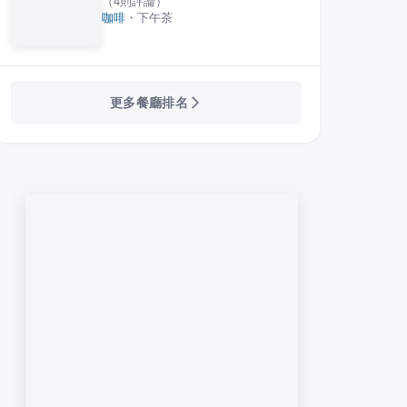
（
4
則評論）
咖啡
・
下午茶
更多餐廳排名