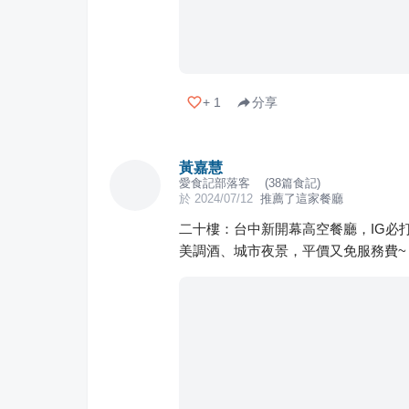
+
1
分享
黃嘉慧
愛食記部落客
(
38
篇食記)
於
2024/07/12
推薦了這家餐廳
二十樓：台中新開幕高空餐廳，IG必
美調酒、城市夜景，平價又免服務費~