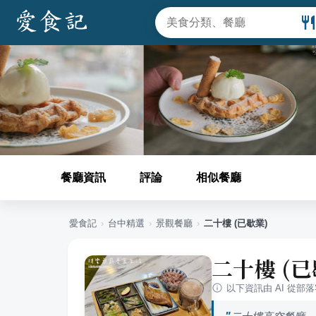
餐廳資訊
評論
相似餐廳
愛食記
›
台中
精選
›
景觀餐廳
›
二十樓 (已歇業)
二十樓 (已
以下資訊由 AI 從部