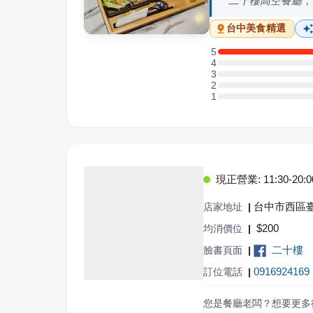
二十樓高空餐廳，
台中
美食精選
5
5 星：4 則評論
4
4 星：0 則評論
3
3 星：0 則評論
2
2 星：0 則評論
1
1 星：0 則評論
現正營業: 11:30-20:0
台中市西區臺
店家地址
|
$
200
均消價位
|
二十樓
臉書頁面
|
0916924169
訂位電話
|
您是餐廳老闆？想要更多