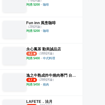
（
7
則評論）
均消 $
200
・
咖啡
Fun inn 風淾咖啡
（
2
則評論）
均消 $
200
・
咖啡
永心鳳茶 勤美誠品店
（
18
則評論）
4.1
均消 $
400
・
中式料理
逸之牛熟成炸牛燒肉專門 台中精誠店
（
29
則評論）
4.7
均消 $
450
・
燒肉
LAFETE．法月