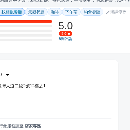
俯瞰台中美景，精緻套餐、特色調酒，平價享受，免服務費，IG打
建議修改
找相似餐廳
景觀餐廳
咖啡
下午茶
約會餐廳
5.0
5.0
5
則評論
0
灣大道二段2號12樓之1
行銷服務請至
店家專區