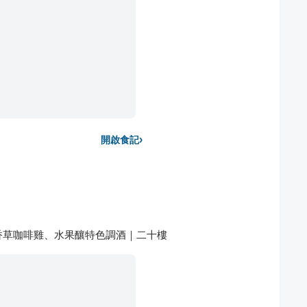
›
開啟食記
香草咖啡雞、水果釀特色調酒｜二十樓