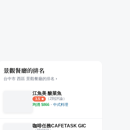
景觀餐廳的排名
台中市
西區
景觀餐廳
的排名
›
江魚美 酸菜魚
（
2
則評論）
3.5
均消 $
866
・
中式料理
咖啡任務CAFETASK GIC