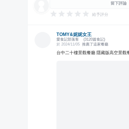
留下評論
給予評分
TOMY&妮妮女王
愛食記部落客
(
3120
篇食記)
於
2024/11/05
推薦了這家餐廳
台中二十樓景觀餐廳 隱藏版高空景觀