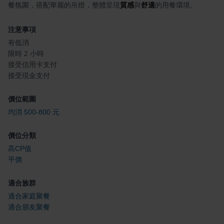
餐氛圍，搭配華麗的吊燈，整體呈現
質感
與
舒適
的用餐環境。
注意事項
有低消
限時 2 小時
接受信用卡支付
接受現金支付
價位範圍
均消 500-800 元
價位分類
高CP值
平價
適合族群
適合家庭聚餐
適合朋友聚餐