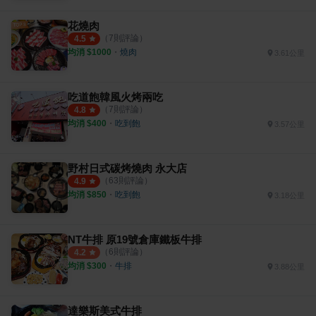
花燒肉
（
7
則評論）
4.5
均消 $
1000
・
燒肉
3.61公里
吃道飽韓風火烤兩吃
（
7
則評論）
4.8
均消 $
400
・
吃到飽
3.57公里
野村日式碳烤燒肉 永大店
（
63
則評論）
4.9
均消 $
850
・
吃到飽
3.18公里
NT牛排 原19號倉庫鐵板牛排
（
6
則評論）
4.2
均消 $
300
・
牛排
3.88公里
達樂斯美式牛排