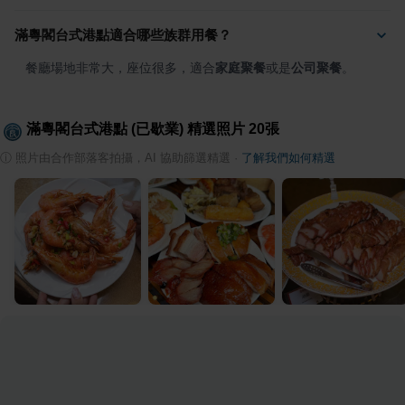
滿粵閣台式港點適合哪些族群用餐？
餐廳場地非常大，座位很多，適合
家庭聚餐
或是
公司聚餐
。
滿粵閣台式港點 (已歇業)
精選照片
20
張
ⓘ
照片由合作部落客拍攝，AI 協助篩選精選
·
了解我們如何精選