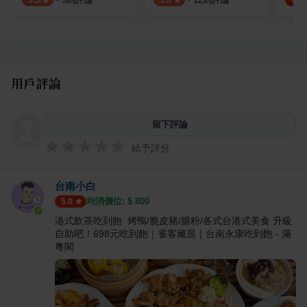
3.5
3.5
4.8
用戶評論
留下評論
給予評分
台南小白
均消價位: $
800
5.0
港式飲茶吃到飽 烤鴨/脆皮豬/腸粉/各式台港式美食 升級
自助吧！698元吃到飽｜雀客藏居｜台南永康吃到飽 - 滿
粵閣