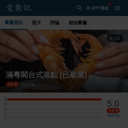
在 APP 開啟
餐廳資訊
照片
評論
相似餐廳
4
/
10
滿粵閣台式港點 (已歇業)
3
則評論
·
5.0
5
5.0
5 星：1 則評論
4
4 星：0 則評論
3
3 星：0 則評論
5.0
2
2 星：0 則評論
3
則評論
1
1 星：0 則評論