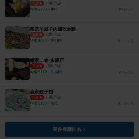
（
5
則評論）
4.0
均消 $
300
・
牛排
608公尺
耀武羊威羊肉爐吃到飽
（
8
則評論）
3.5
均消 $
450
・
吃到飽
2.89公里
麵家二眷-永康店
（
6
則評論）
5.0
均消 $
110
・
牛肉麵
889公尺
鹿家餃子館
（
3
則評論）
4.8
均消 $
100
・
小吃
2.95公里
更多餐廳排名