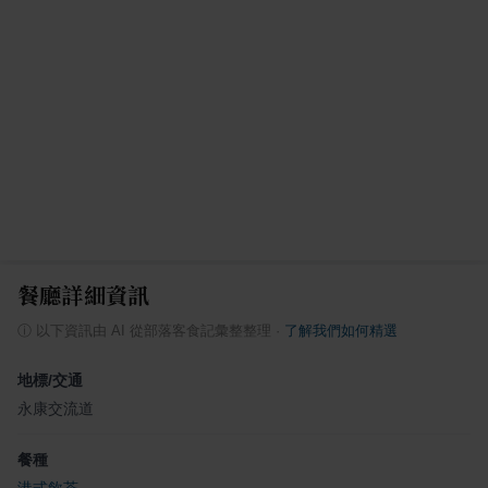
餐廳詳細資訊
ⓘ
以下資訊由 AI 從部落客食記彙整整理
·
了解我們如何精選
地標/交通
永康交流道
餐種