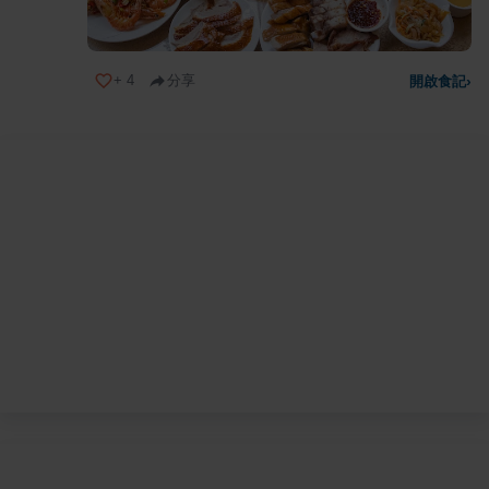
+
4
分享
開啟食記
›