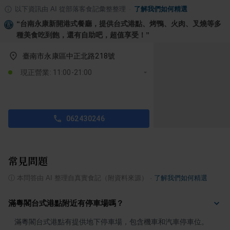
以下資訊由 AI 從部落客食記彙整整理
·
了解我們如何精選
“
台南永康新開港式餐廳，提供台式港點、烤鴨、火肉、叉燒等多
種美食吃到飽，還有自助吧，超值享受！
”
臺南市永康區中正北路218號
現正營業: 11:00-21:00
062430246
常見問題
ⓘ
本問答由 AI 整理自真實食記（附資料來源）
·
了解我們如何精選
滿粵閣台式港點附近有停車場嗎？
滿粵閣台式港點有提供地下停車場，包含機車和汽車停車位。