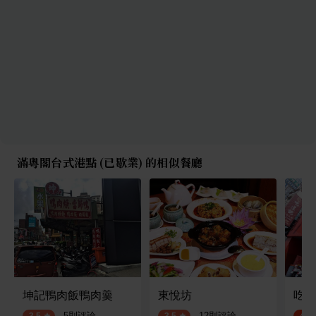
滿粵閣台式港點 (已歇業) 的相似餐廳
坤記鴨肉飯鴨肉羹
東悅坊
吃道
·
5
則評論
·
12
則評論