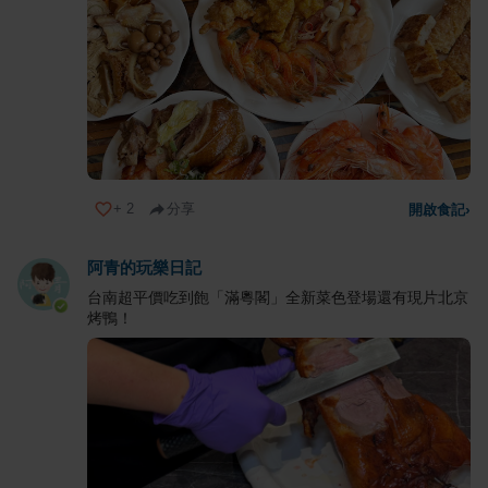
+
2
分享
開啟食記
›
阿青的玩樂日記
台南超平價吃到飽「滿粵閣」全新菜色登場還有現片北京
烤鴨！