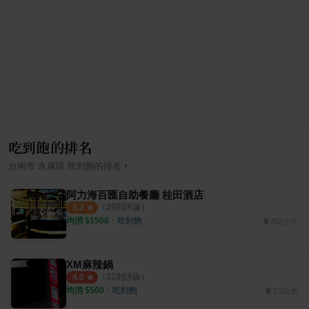
吃到飽的排名
›
台南市
永康區
吃到飽
的排名
阿力海百匯自助餐廳 桂田酒店
（
29
則評論）
3.2
均消 $
1500
・
吃到飽
352公尺
XM麻辣鍋
（
22
則評論）
4.0
均消 $
500
・
吃到飽
3.3公里