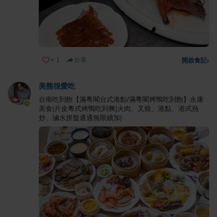
+
1
分享
開啟食記
›
美熊很愛吃
台南吃到飽【滿粵閣台式港點/滿粵閣烤鴨吃到飽】永康
美食|片皮粵式烤鴨吃到爽|火肉、叉燒、港點、港式熱
炒、滷水拼盤通通無限續加|