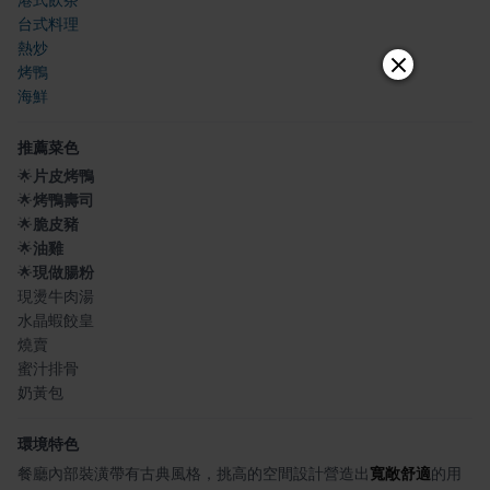
港式飲茶
台式料理
熱炒
烤鴨
海鮮
推薦菜色
🌟
片皮烤鴨
🌟
烤鴨壽司
🌟
脆皮豬
🌟
油雞
🌟
現做腸粉
現燙牛肉湯
水晶蝦餃皇
燒賣
蜜汁排骨
奶黃包
環境特色
餐廳內部裝潢帶有古典風格，挑高的空間設計營造出
寬敞舒適
的用