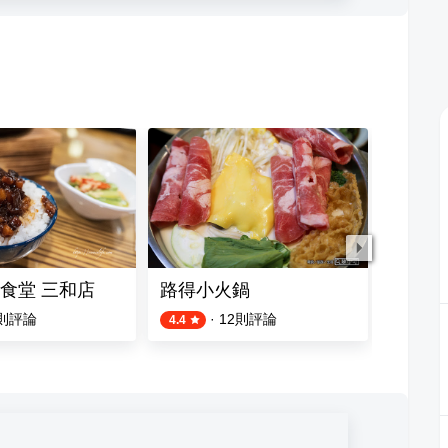
食堂 三和店
路得小火鍋
萬里香
則評論
·
12
則評論
3
則評論
4.4