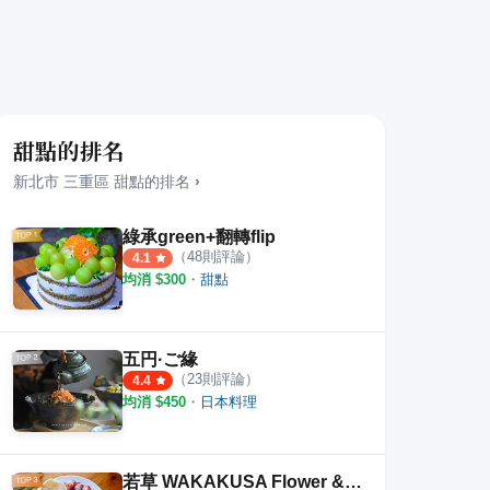
甜點的排名
新北市
三重區
甜點
的排名
›
綠承green+翻轉flip
（
48
則評論）
4.1
均消 $
300
・
甜點
烤玉米
巧巧義麵屋
家鄉
·
1
則評論
1
則評
4.5
五円·ご緣
（
23
則評論）
4.4
均消 $
450
・
日本料理
若草 WAKAKUSA Flower & Dining