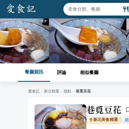
餐廳資訊
評論
相似餐廳
愛食記
›
新北
精選
›
甜點
›
巷覓豆花
巷覓豆花
甜
新北
美食精選