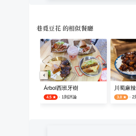
巷覓豆花 的相似餐廳
舖（三重三和店）
Árbol西班牙樹
川蜀麻辣
·
1
則評論
·
2
4.5
3.0