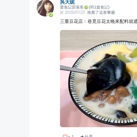
吳大妮
愛食記部落客
(
951
篇食記)
於
2025/07/23
推薦了這家餐廳
三重豆花店：巷覓豆花太晚來配料就
+
1
分享