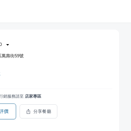
0
萬壽街59號
花
行銷服務請至
店家專區
評價
分享餐廳