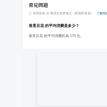
常見問題
ⓘ
本問答由 AI 整理自真實食記（附資料來源）
·
了解我
巷覓豆花 的平均消費是多少？
巷覓豆花 的平均消費約為 170 元。