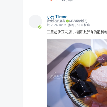
小公主Irene
愛食記部落客
(
3388
篇食記)
於
2024/10/07
推薦了這家餐廳
三重超佛豆花店，檯面上所有的配料都