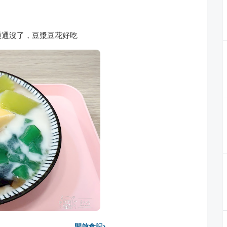
通通沒了，豆漿豆花好吃
›
開啟食記