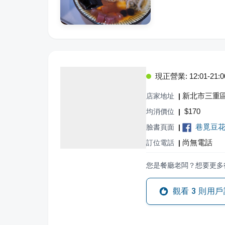
現正營業: 12:01-21:0
新北市三重區
店家地址
|
$
170
均消價位
|
巷覓豆
臉書頁面
|
尚無電話
訂位電話
|
您是餐廳老闆？想要更多
觀看
3
則用戶