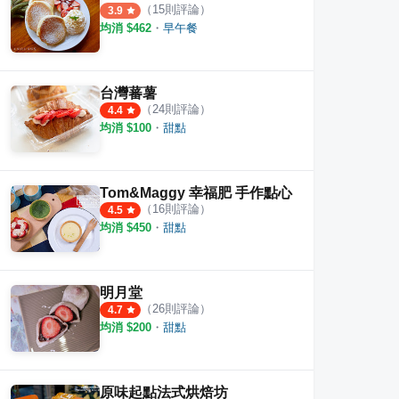
（
15
則評論）
3.9
均消 $
462
・
早午餐
台灣蕃薯
（
24
則評論）
4.4
均消 $
100
・
甜點
Tom&Maggy 幸福肥 手作點心
（
16
則評論）
4.5
均消 $
450
・
甜點
明月堂
（
26
則評論）
4.7
均消 $
200
・
甜點
原味起點法式烘焙坊