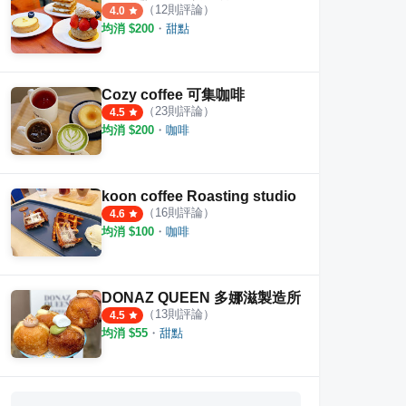
（
12
則評論）
4.0
均消 $
200
・
甜點
Cozy coffee 可集咖啡
（
23
則評論）
4.5
均消 $
200
・
咖啡
koon coffee Roasting studio
（
16
則評論）
4.6
均消 $
100
・
咖啡
DONAZ QUEEN 多娜滋製造所
（
13
則評論）
4.5
均消 $
55
・
甜點