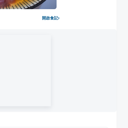
›
開啟食記