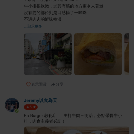
牛小排很軟嫩，尤其有筋的地方更令人著迷
沒有筋的部位則是口感輸了一咪咪
不過肉肉的鮮味較濃
... 顯示更多
表示讚賞
分享
Jeremy以食為天
4.5
Fa Burger 敦化店 — 主打牛肉三明治，必點帶骨牛小
排，肉食主義者必訪！