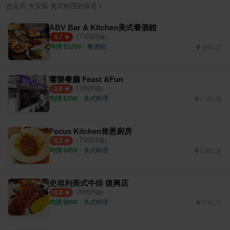
›
台北市
大安區
美式料理
的排名
ABV Bar & Kitchen美式餐酒館
（
73
則評論）
4.7
均消 $
1200
・
餐酒館
490公尺
饗樂餐廳 Feast &Fun
（
3
則評論）
3.8
均消 $
350
・
美式料理
1.12公里
Focus Kitchen肯恩廚房
（
79
則評論）
4.2
均消 $
450
・
美式料理
2.38公里
史坦利美式牛排 復興店
（
8
則評論）
4.0
均消 $
800
・
美式料理
574公尺