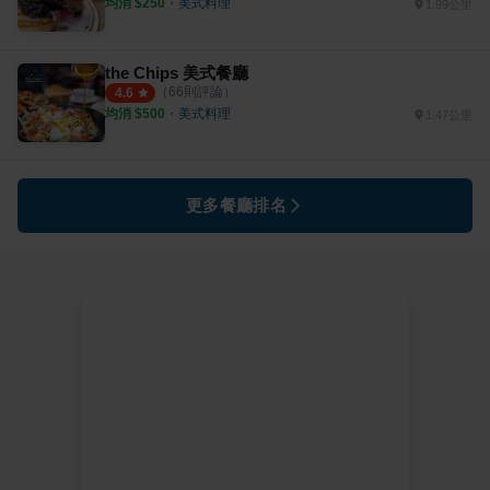
均消 $
250
・
美式料理
1.99公里
the Chips 美式餐廳
（
66
則評論）
4.6
均消 $
500
・
美式料理
1.47公里
更多餐廳排名