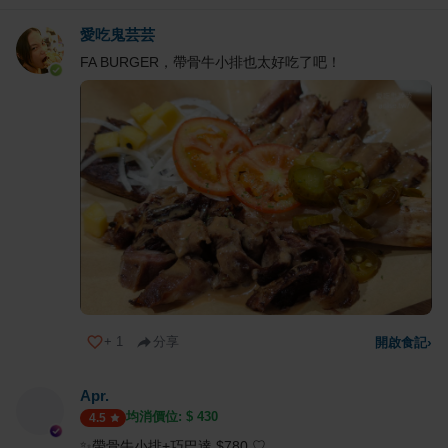
愛吃鬼芸芸
FA BURGER，帶骨牛小排也太好吃了吧！
+
1
分享
開啟食記
›
Apr.
均消價位: $
430
4.5
✨帶骨牛小排+巧巴達 $780 ♡