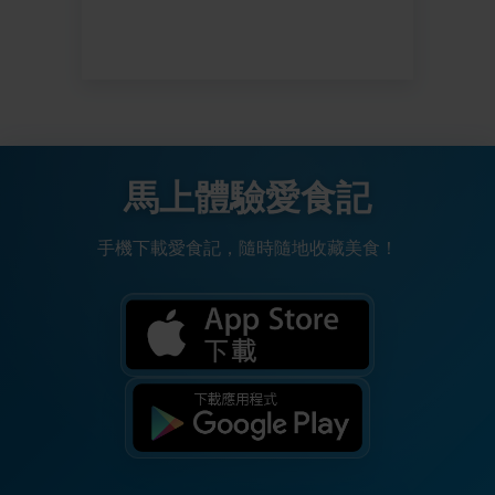
馬上體驗愛食記
手機下載愛食記，隨時隨地收藏美食！