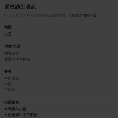
餐廳詳細資訊
ⓘ
以下資訊由 AI 從部落客食記彙整整理
·
了解我們如何精選
商圈
東區
地標/交通
明曜百貨
捷運忠孝敦化站
餐種
牛肉漢堡
牛排
三明治
推薦菜色
🌟
帶骨牛小排
🌟
粉嫩烤牛肉三明治