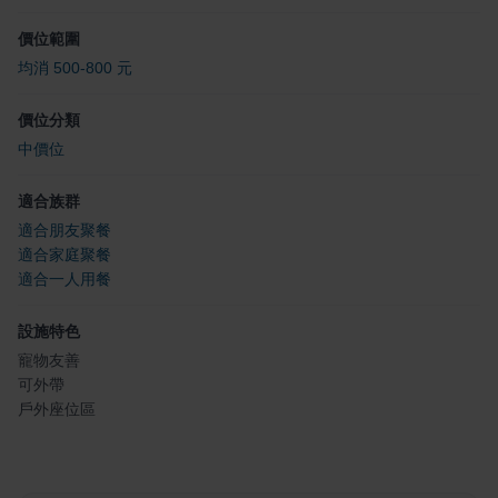
價位範圍
均消 500-800 元
價位分類
中價位
適合族群
適合朋友聚餐
適合家庭聚餐
適合一人用餐
設施特色
寵物友善
可外帶
戶外座位區