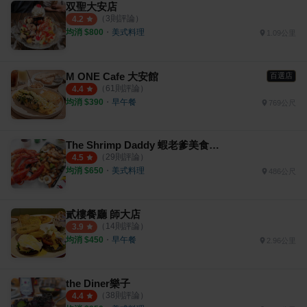
双聖大安店
（
3
則評論）
4.2
均消 $
800
・
美式料理
1.09公里
M ONE Cafe 大安館
百選店
（
61
則評論）
4.4
均消 $
390
・
早午餐
769公尺
The Shrimp Daddy 蝦老爹美食海鮮
（
29
則評論）
4.5
均消 $
650
・
美式料理
486公尺
貳樓餐廳 師大店
（
14
則評論）
3.9
均消 $
450
・
早午餐
2.96公里
the Diner樂子
（
38
則評論）
4.4