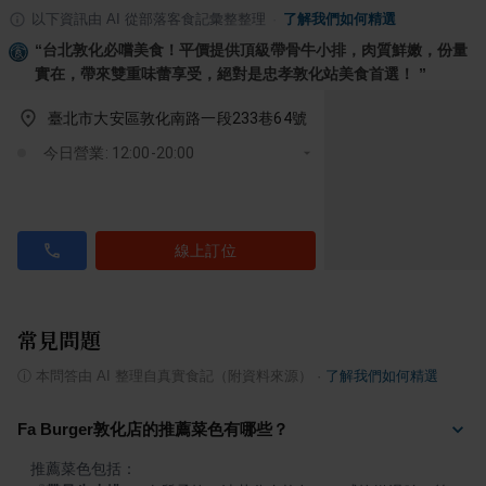
以下資訊由 AI 從部落客食記彙整整理
·
了解我們如何精選
“
台北敦化必嚐美食！平價提供頂級帶骨牛小排，肉質鮮嫩，份量
實在，帶來雙重味蕾享受，絕對是忠孝敦化站美食首選！
”
臺北市大安區敦化南路一段233巷64號
今日營業: 12:00-20:00
線上訂位
常見問題
ⓘ
本問答由 AI 整理自真實食記（附資料來源）
·
了解我們如何精選
Fa Burger敦化店的推薦菜色有哪些？