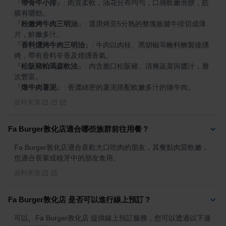
『
帶骨牛小排
』
: 肉質柔軟，油花分布均勻，口感軟嫩滑腴，筋
『
粉嫩烤牛肉三明治
』
: 選用烤至5分熟的整塊板腱牛排切成薄
『
香料燻烤牛肉三明治
』
: 牛肉以肉桂、黑胡椒等醃料醃製後燻
『
松阪豬帕瑪森軟法
』
: 內含脆口松阪豬、清爽蔬菜與醬汁，層
『
燉牛肉薯泥
』
: 香濃綿密的薯泥搭配軟嫩多汁的燉牛肉。
資料來源
Fa Burger敦化店適合哪些族群前往用餐？
Fa Burger敦化店適合喜歡大口吃肉的朋友，其餐點肉質軟嫩，
也適合長輩或植牙中的朋友食用。
資料來源
Fa Burger敦化店 是否可以進行線上預訂？
可以。Fa Burger敦化店 提供線上預訂服務，您可以透過以下連