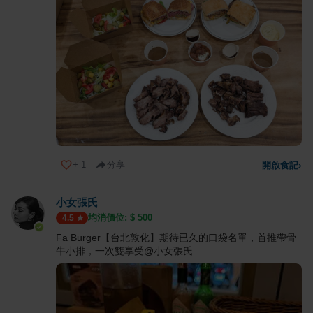
+
1
分享
開啟食記
›
小女張氏
均消價位: $
500
4.5
Fa Burger【台北敦化】期待已久的口袋名單，首推帶骨
牛小排，一次雙享受@小女張氏