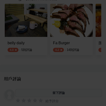
belly daily
Fa Burger
孫東
·
5
則評論
·
14
則評論
4.0
4.2
3.5
用戶評論
留下評論
給予評分