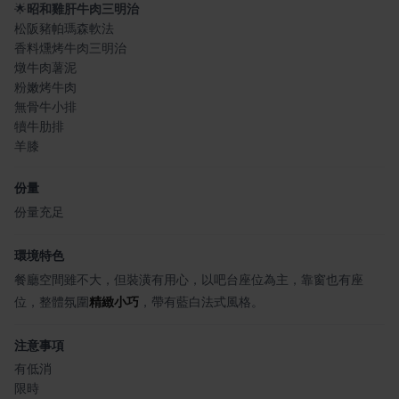
🌟
昭和雞肝牛肉三明治
松阪豬帕瑪森軟法
香料燻烤牛肉三明治
燉牛肉薯泥
粉嫩烤牛肉
無骨牛小排
犢牛肋排
羊膝
份量
份量充足
環境特色
餐廳空間雖不大，但裝潢有用心，以吧台座位為主，靠窗也有座
位，整體氛圍
精緻小巧
，帶有藍白法式風格。
注意事項
有低消
限時