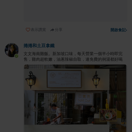
表示讚賞
分享
開啟食記
›
捲捲和土豆拿鐵
文文海南雞飯。新加坡口味，每天營業一個半小時即完
售，雞肉超軟嫩，油蔥辣椒自取，連免費的例湯都好喝