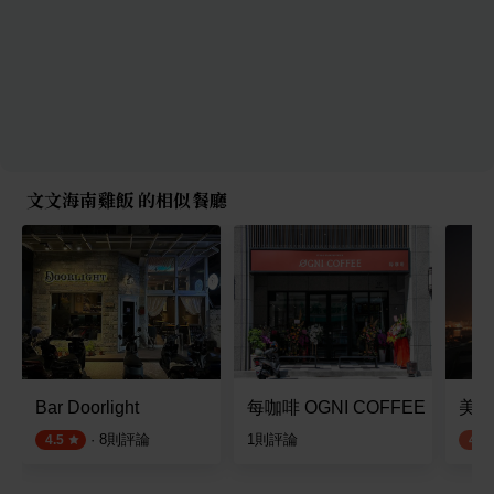
文文海南雞飯 的相似餐廳
Bar Doorlight
每咖啡 OGNI COFFEE
美麗
·
8
則評論
1
則評論
4.5
4.0