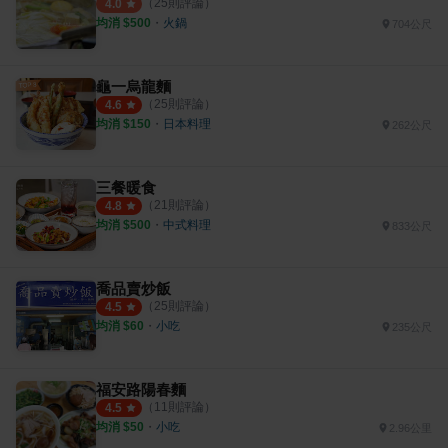
（
25
則評論）
4.0
均消 $
500
・
火鍋
704公尺
龜一烏龍麵
（
25
則評論）
4.6
均消 $
150
・
日本料理
262公尺
三餐暖食
（
21
則評論）
4.8
均消 $
500
・
中式料理
833公尺
喬品賣炒飯
（
25
則評論）
4.5
均消 $
60
・
小吃
235公尺
福安路陽春麵
（
11
則評論）
4.5
均消 $
50
・
小吃
2.96公里