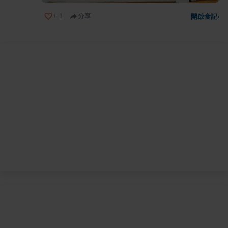
+
1
分享
開啟食記
›