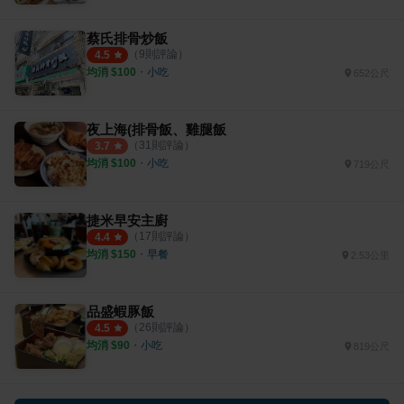
蔡氏排骨炒飯
（
9
則評論）
4.5
均消 $
100
・
小吃
652公尺
夜上海(排骨飯、雞腿飯
（
31
則評論）
3.7
均消 $
100
・
小吃
719公尺
捷米早安主廚
（
17
則評論）
4.4
均消 $
150
・
早餐
2.53公里
品盛蝦豚飯
（
26
則評論）
4.5
均消 $
90
・
小吃
819公尺