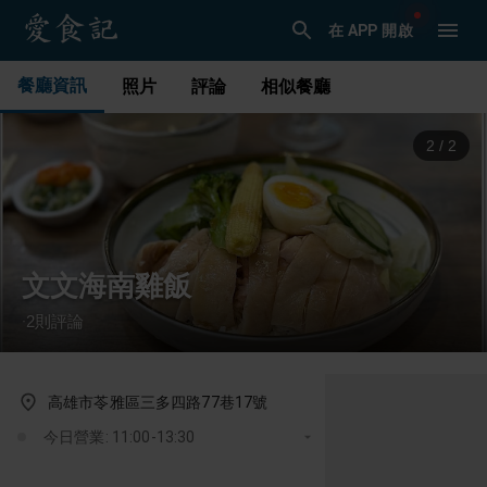
在 APP 開啟
餐廳資訊
照片
評論
相似餐廳
1
/
2
文文海南雞飯
2
則評論
·
高雄市苓雅區三多四路77巷17號
今日營業: 11:00-13:30