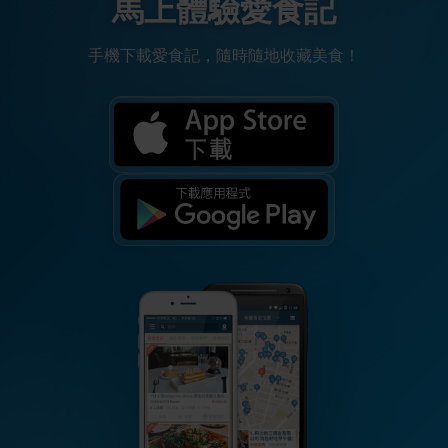
馬上體驗愛食記
手機下載愛食記，隨時隨地收藏美食！