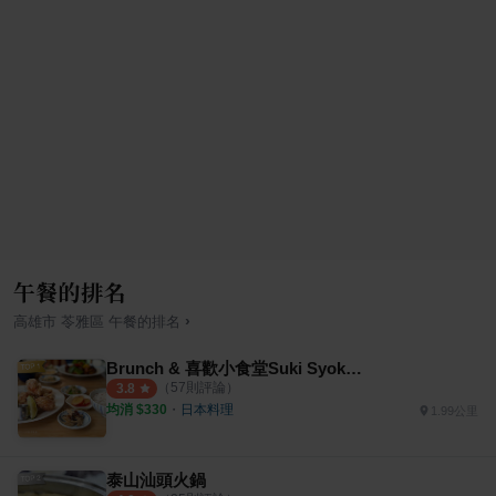
午餐的排名
›
高雄市
苓雅區
午餐
的排名
Brunch & 喜歡小食堂Suki Syokudou
（
57
則評論）
3.8
均消 $
330
・
日本料理
1.99公里
泰山汕頭火鍋