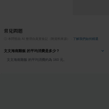
常見問題
ⓘ
本問答由 AI 整理自真實食記（附資料來源）
·
了解我們如何精選
文文海南雞飯 的平均消費是多少？
文文海南雞飯 的平均消費約為 160 元。