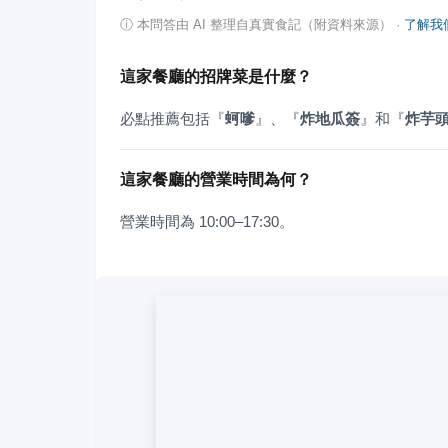
ⓘ
本問答由 AI 整理自真實食記（附資料來源）
·
了解我
這家餐廳的招牌菜是什麼？
必點推薦包括
『
蚵嗲
』
、
『
炸地瓜簽
』
和
『
炸芋
這家餐廳的營業時間為何？
營業時間為 10:00–17:30。