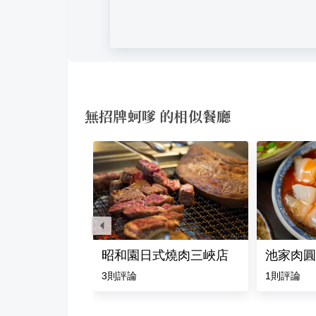
無招牌蚵嗲 的相似餐廳
三峽創始店
昭和園日式燒肉三峽店
池家肉圓
3
則評論
1
則評論