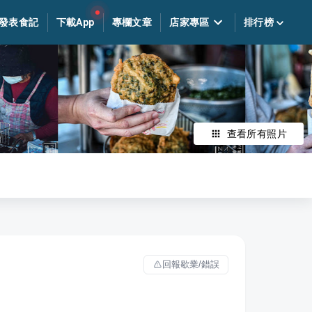
發表食記
下載App
專欄文章
店家專區
排行榜
查看所有照片
回報歇業/錯誤