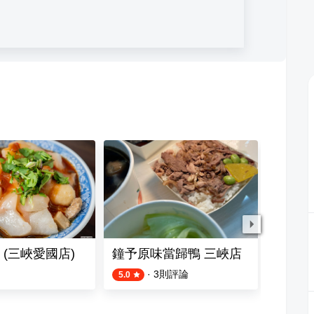
 (三峽愛國店)
鐘予原味當歸鴨 三峽店
海宴日
·
3
則評論
5.0
4.5