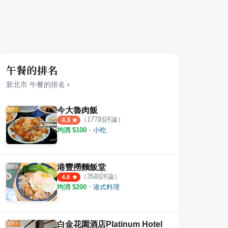
午餐的排名
新北市
午餐
的排名
›
今大魯肉飯
（
177
則評論）
4.3
均消 $
100
・
小吃
港豐撈麵飯堂
（
35
則評論）
4.6
式和風涮涮屋
三峽樂芙軒金牛角烘焙坊
阿娥
均消 $
200
・
港式料理
·
3
則評論
·
2
則評論
1
則評
5.0
白金花園酒店Platinum Hotel