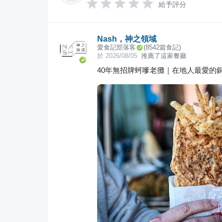
給予評分
Nash，神之領域
愛食記部落客
(
8542
篇食記)
於
2026/08/05
推薦了這家餐廳
40年無招牌蚵嗲老攤｜在地人最愛的