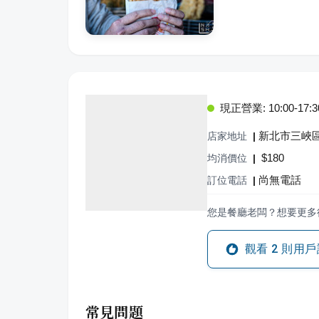
現正營業: 10:00-17:3
新北市三峽區
店家地址
|
$
180
均消價位
|
尚無電話
訂位電話
|
您是餐廳老闆？想要更多
觀看
2
則用戶
常見問題