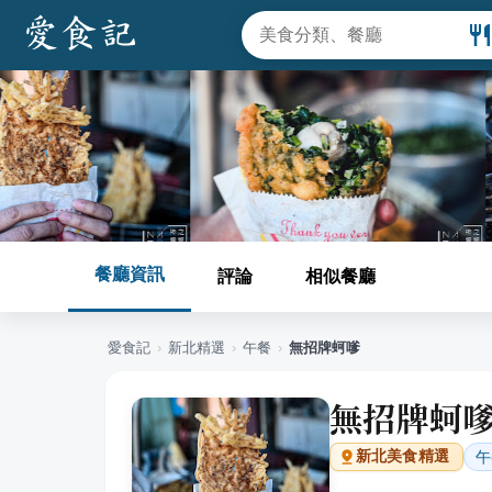
餐廳資訊
評論
相似餐廳
愛食記
›
新北
精選
›
午餐
›
無招牌蚵嗲
無招牌蚵
午
新北
美食精選