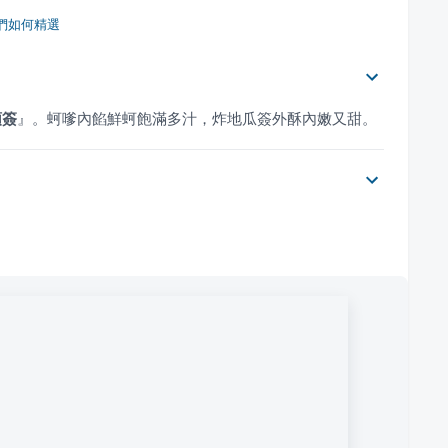
們如何精選
頭簽
』
。蚵嗲內餡鮮蚵飽滿多汁，炸地瓜簽外酥內嫩又甜。