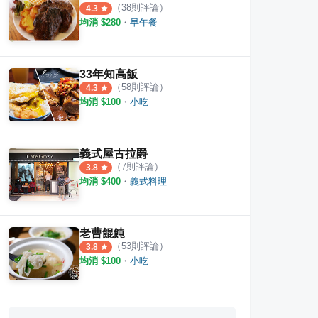
（
38
則評論）
4.3
均消 $
280
・
早午餐
33年知高飯
（
58
則評論）
4.3
均消 $
100
・
小吃
義式屋古拉爵
（
7
則評論）
3.8
均消 $
400
・
義式料理
老曹餛飩
（
53
則評論）
3.8
均消 $
100
・
小吃