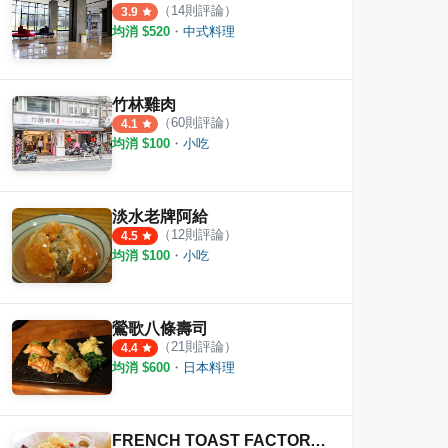
（
14
則評論）
3.9
均消 $
520
・
中式料理
竹林雞肉
（
60
則評論）
4.1
均消 $
100
・
小吃
淡水老牌阿給
（
12
則評論）
4.5
均消 $
100
・
小吃
鶯歌八條壽司
（
21
則評論）
4.4
均消 $
600
・
日本料理
FRENCH TOAST FACTORY 府中旗艦店