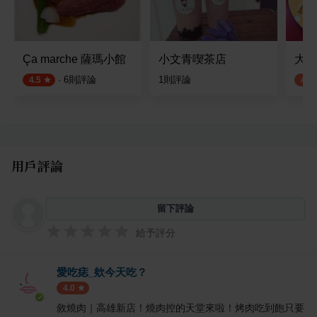
Ça marche 薩瑪小館
小文青喫茶店
大蒼
·
6
則評論
1
則評論
4.5
4.0
用戶評論
留下評論
給予評分
愛吃痣_欸今天吃？
4.0
敘燒肉｜高雄新店！燒肉控的天堂來啦！烤肉吃到飽只要