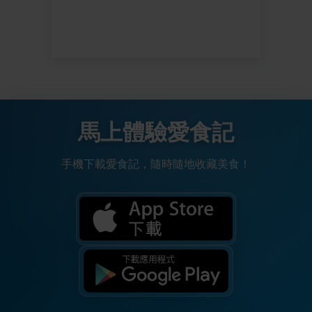
馬上體驗愛食記
手機下載愛食記，隨時隨地收藏美食！