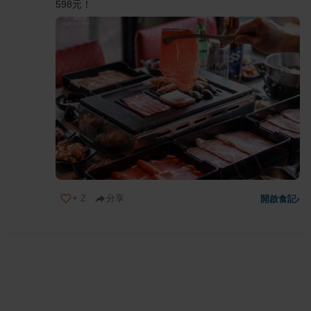
598元！
+
2
分享
開啟食記
›