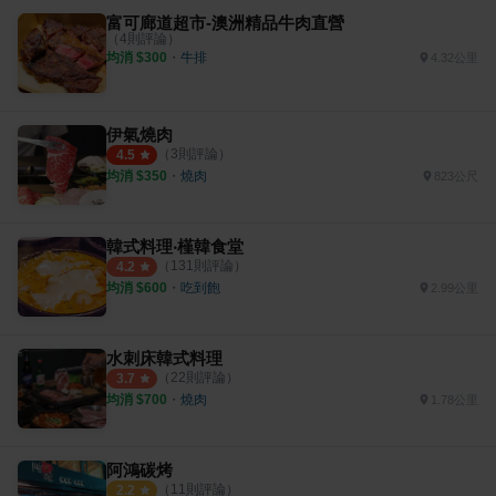
富可廊道超市-澳洲精品牛肉直營
（
4
則評論）
均消 $
300
・
牛排
4.32公里
伊氣燒肉
（
3
則評論）
4.5
均消 $
350
・
燒肉
823公尺
韓式料理‧槿韓食堂
（
131
則評論）
4.2
均消 $
600
・
吃到飽
2.99公里
水刺床韓式料理
（
22
則評論）
3.7
均消 $
700
・
燒肉
1.78公里
阿鴻碳烤
（
11
則評論）
2.2