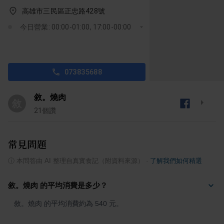
高雄市三民區正忠路428號
今日營業: 00:00-01:00, 17:00-00:00
073835688
敘。燒肉
敘
21
個讚
常見問題
ⓘ
本問答由 AI 整理自真實食記（附資料來源）
·
了解我們如何精選
敘。燒肉 的平均消費是多少？
敘。燒肉 的平均消費約為 540 元。