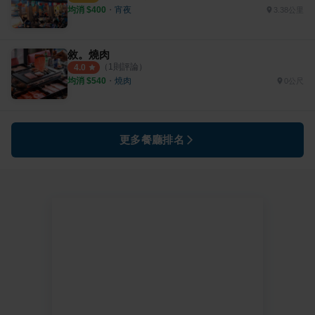
均消 $
400
・
宵夜
3.38公里
敘。燒肉
（
1
則評論）
4.0
均消 $
540
・
燒肉
0公尺
更多餐廳排名