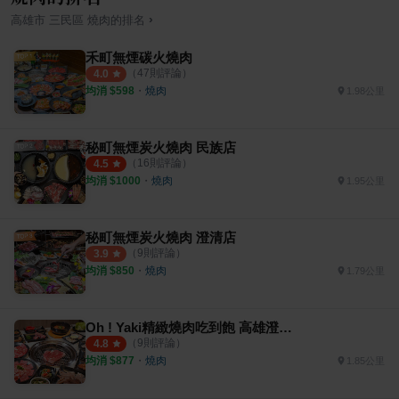
›
高雄市
三民區
燒肉
的排名
禾町無煙碳火燒肉
（
47
則評論）
4.0
均消 $
598
・
燒肉
1.98公里
秘町無煙炭火燒肉 民族店
（
16
則評論）
4.5
均消 $
1000
・
燒肉
1.95公里
秘町無煙炭火燒肉 澄清店
（
9
則評論）
3.9
均消 $
850
・
燒肉
1.79公里
Oh ! Yaki精緻燒肉吃到飽 高雄澄清店
（
9
則評論）
4.8
均消 $
877
・
燒肉
1.85公里