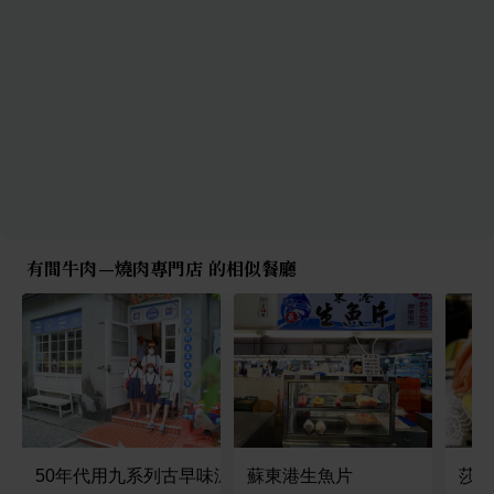
有間牛肉—燒肉專門店 的相似餐廳
50年代用九系列古早味涼水攤
蘇東港生魚片
莎露