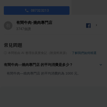
087323213
有間牛肉-燒肉專門店
有
3747
個讚
常見問題
ⓘ
本問答由 AI 整理自真實食記（附資料來源）
·
了解我們如何精選
有間牛肉—燒肉專門店 的平均消費是多少？
有間牛肉—燒肉專門店 的平均消費約為 1000 元。