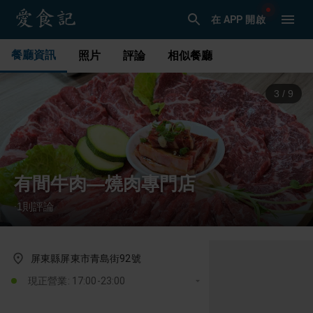
在 APP 開啟
餐廳資訊
照片
評論
相似餐廳
4
/
9
有間牛肉—燒肉專門店
1
則評論
·
屏東縣屏東市青島街92號
現正營業: 17:00-23:00