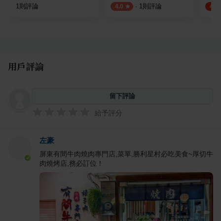
1
則評論
·
1
則評論
4.0
4.5
用戶評論
留下評論
給予評分
左豪
屏東有間牛肉燒肉專門店,菜單,勝利星村必吃美食~厚切牛
肉燒烤店,務必訂位！