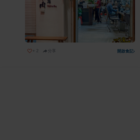
+
2
分享
開啟食記
›