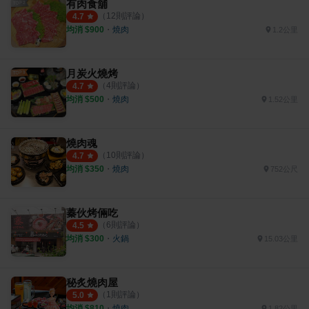
有肉食舖
（
12
則評論）
4.7
均消 $
900
・
燒肉
1.2公里
月炭火燒烤
（
4
則評論）
4.7
均消 $
500
・
燒肉
1.52公里
燒肉魂
（
10
則評論）
4.7
均消 $
350
・
燒肉
752公尺
蓁伙烤倆吃
（
6
則評論）
4.5
均消 $
300
・
火鍋
15.03公里
秘炙燒肉屋
（
1
則評論）
5.0
均消 $
810
・
燒肉
1.82公里