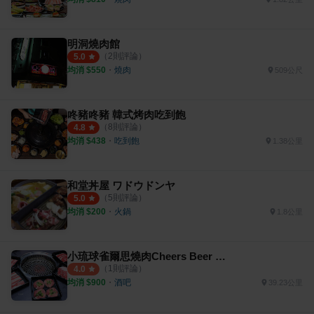
明洞燒肉館
（
2
則評論）
5.0
均消 $
550
・
燒肉
509公尺
咚豬咚豬 韓式烤肉吃到飽
（
8
則評論）
4.8
均消 $
438
・
吃到飽
1.38公里
和堂丼屋 ワドウドンヤ
（
5
則評論）
5.0
均消 $
200
・
火鍋
1.8公里
小琉球雀爾思燒肉Cheers Beer & Barbecue
（
1
則評論）
4.0
均消 $
900
・
酒吧
39.23公里