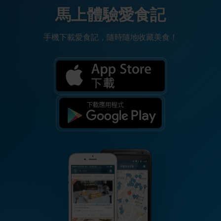
馬上體驗愛食記
手機下載愛食記，隨時隨地收藏美食！