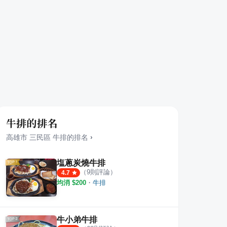
牛排的排名
高雄市
三民區
牛排
的排名
›
塩蔥炭燒牛排
（
9
則評論）
4.7
均消 $
200
・
牛排
牛小弟牛排