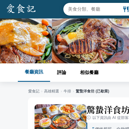
餐廳資訊
評論
相似餐廳
愛食記
›
高雄
精選
›
牛排
›
驚蟄洋食坊 (已歇業)
驚蟄洋食坊
以下資訊由 AI 從部