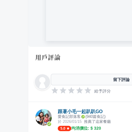
用戶評論
留下評論
給予評分
跟著小毛一起趴趴GO
愛食記部落客
(
940
篇食記)
於
2026/01/15
推薦了這家餐廳
均消價位: $
320
5.0