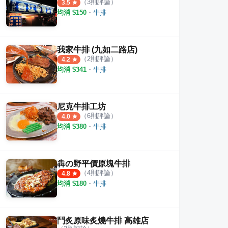
（
3
則評論）
3.5
均消 $
150
・
牛排
我家牛排 (九如二路店)
（
2
則評論）
4.2
均消 $
341
・
牛排
尼克牛排工坊
排
413牛排
牛之
（
6
則評論）
4.0
·
46
則評論
2
則評論
3.8
均消 $
380
・
牛排
犇の野平價原塊牛排
（
4
則評論）
4.8
均消 $
180
・
牛排
鬥炙原味炙燒牛排 高雄店