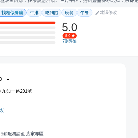
無限量供應，多樣優惠活動。主打牛排，提供豐盛餐點選擇，用餐
建議修改
找相似餐廳
牛排
吃到飽
晚餐
午餐
5.0
5.0
7
則評論
0
九如一路291號
食坊
行銷服務請至
店家專區