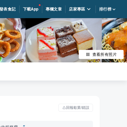
發表食記
下載App
專欄文章
店家專區
排行榜
查看所有照片
回報歇業/錯誤