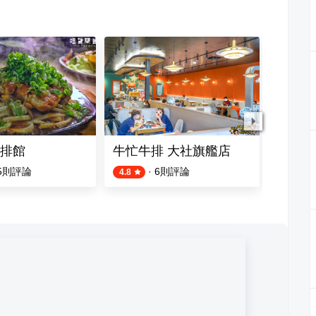
排館
牛忙牛排 大社旗艦店
赤鬼牛
5
則評論
·
6
則評論
4.8
2.8