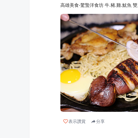
高雄美食-驚蟄洋食坊 牛.豬.雞.魷魚
表示讚賞
分享