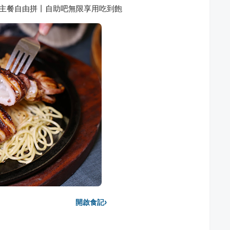
 雙主餐自由拼丨自助吧無限享用吃到飽
›
開啟食記