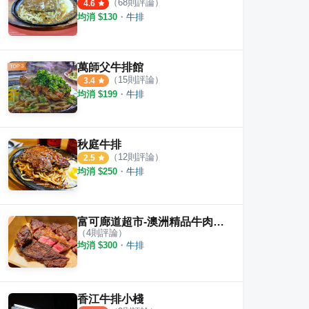
（
68
則評論）
4.6
均消 $
130
・
牛排
萬師父牛排館
（
15
則評論）
3.4
均消 $
199
・
牛排
秋庭牛排
（
12
則評論）
2.5
均消 $
250
・
牛排
富可廊道超市-澳洲精品牛肉直營
（
4
則評論）
均消 $
300
・
牛排
香江牛排小棧