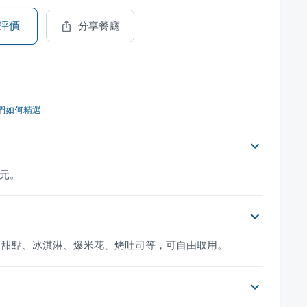
評價
分享餐廳
們如何精選
0元。
、甜點、冰淇淋、爆米花、烤吐司等，可自由取用。