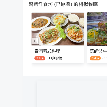
驚蟄洋食坊 (已歇業) 的相似餐廳
企業有限公司
泰灣泰式料理
萬師父牛
評論
·
11
則評論
·
1
3.9
3.4