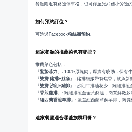
餐廳附近有路邊停車格，也可停至光武國小旁邊
如何預約訂位？
可透過Facebook
粉絲團預約
。
這家餐廳的推薦菜色有哪些？
『
驚蟄菲力
』
『
雙拼 豬排+魷魚
』
『
雙拼 沙朗+雞排
』
『
香煎雞排
』
『
紐西蘭香煎羊排
』
: 嚴選紐西蘭草飼羊排，肉
這家餐廳適合哪些族群用餐？