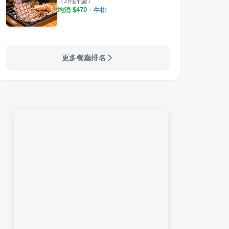
（
2
則評論）
均消 $
470
・
牛排
更多餐廳排名