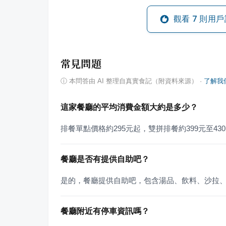
觀看
7
則用戶
常見問題
ⓘ
本問答由 AI 整理自真實食記（附資料來源）
·
了解我
這家餐廳的平均消費金額大約是多少？
排餐單點價格約295元起，雙拼排餐約399元至43
餐廳是否有提供自助吧？
是的，餐廳提供自助吧，包含湯品、飲料、沙拉
餐廳附近有停車資訊嗎？