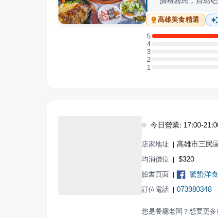
價格親民，自助吧
高雄
美食精選
5
5 星：2 則評論
4
4 星：0 則評論
3
3 星：0 則評論
2
2 星：0 則評論
1
1 星：0 則評論
今日營業: 17:00-21:0
高雄市三民區
店家地址
|
$
320
均消價位
|
驚蟄洋
臉書頁面
|
073980348
訂位電話
|
您是餐廳老闆？想要更多