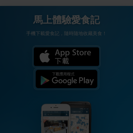
馬上體驗愛食記
手機下載愛食記，隨時隨地收藏美食！