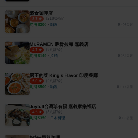
盛食咖哩店
（
21
則評論）
3.7
均消 $
300
・
咖哩
406公尺
Mr.RAMEN 豚骨拉麵 嘉義店
（
9
則評論）
4.7
均消 $
149
・
拉麵
234公尺
國王的菜 King's Flavor 印度餐廳
（
9
則評論）
5.0
均消 $
500
・
咖哩
1.17公里
Joyfull台灣珍有福 嘉義家樂福店
（
3
則評論）
4.5
均消 $
350
・
日本料理
1.3公里
好好+慢熟咖哩