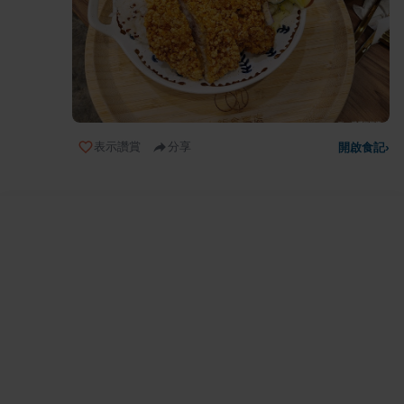
表示讚賞
分享
開啟食記
›