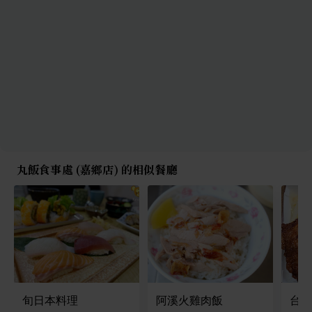
丸飯食事處 (嘉鄉店) 的相似餐廳
旬日本料理
阿溪火雞肉飯
台北