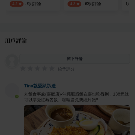
·
9
則評論
·
63
則評論
1
則
4.2
4.2
用戶評論
留下評論
給予評分
Tina就愛趴趴造
丸飯食事處(嘉鄉店)-沖繩蝦蝦飯在嘉也吃得到，138元就
可以享受紅藜麥飯、咖哩醬免費續到飽!!