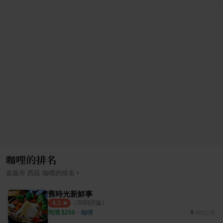
咖哩的排名
›
嘉義市
西區
咖哩
的排名
舊時光新鮮事
（
30
則評論）
4.3
均消 $
250
・
咖哩
421公尺