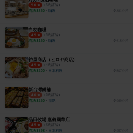
（
3
則評論）
5.0
均消 $
350
・
咖哩
381公尺
白梗咖哩
（
5
則評論）
4.5
均消 $
150
・
咖哩
615公尺
裕屋商店（ヒロヤ商店)
（
4
則評論）
4.5
均消 $
200
・
日本料理
507公尺
新台灣餅舖
（
6
則評論）
4.0
均消 $
250
・
甜點
969公尺
品田牧場 嘉義國華店
（
3
則評論）
4.5
均消 $
398
・
日本料理
957公尺