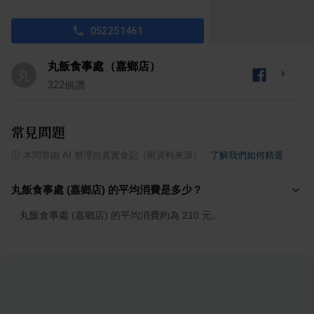
052251461
丸飯食事處（嘉鄉店）
丸
322
個讚
常見問題
ⓘ
本問答由 AI 整理自真實食記（附資料來源）
·
了解我們如何精選
丸飯食事處 (嘉鄉店) 的平均消費是多少？
丸飯食事處 (嘉鄉店) 的平均消費約為 210 元。