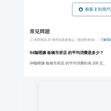
觀看
2
則用戶
常見問題
ⓘ
本問答由 AI 整理自真實食記（附資料來源）
·
了解我
94咖哩孃 板橋市府店 的平均消費是多少？
94咖哩孃 板橋市府店 的平均消費約為 200 元。