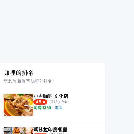
咖哩的排名
新北市
板橋區
咖哩
的排名
›
小吉咖哩 文化店
（
14
則評論）
4.5
均消 $
150
・
咖哩
酒屋
食三麵屋
任風
·
16
則評論
·
21
則評論
4.3
4.5
瑪莎拉印度餐廳