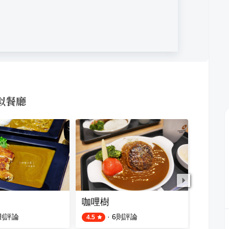
相似餐廳
咖哩樹
久天居
則評論
·
6
則評論
4.5
4.5