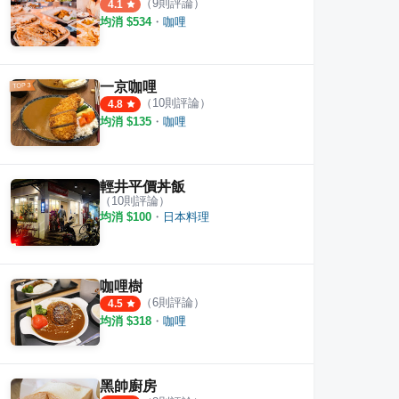
（
9
則評論）
4.1
均消 $
534
・
咖哩
一京咖哩
（
10
則評論）
4.8
均消 $
135
・
咖哩
輕井平價丼飯
（
10
則評論）
均消 $
100
・
日本料理
咖哩樹
（
6
則評論）
4.5
均消 $
318
・
咖哩
黑帥廚房