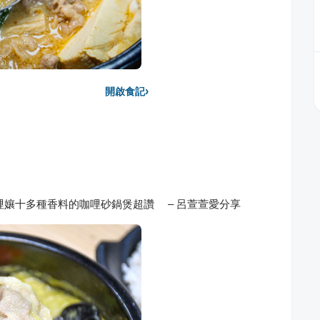
›
開啟食記
咖哩孃十多種香料的咖哩砂鍋煲超讚 – 呂萱萱愛分享