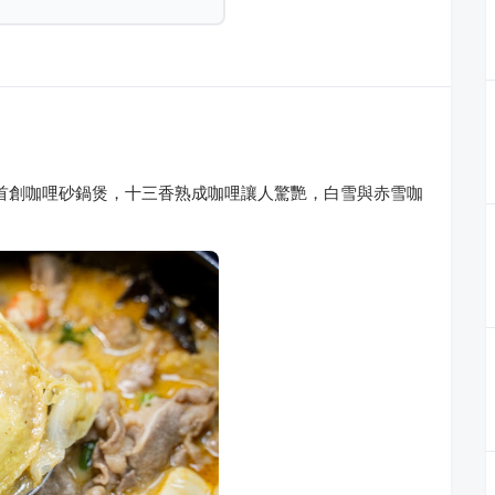
～首創咖哩砂鍋煲，十三香熟成咖哩讓人驚艷，白雪與赤雪咖
！