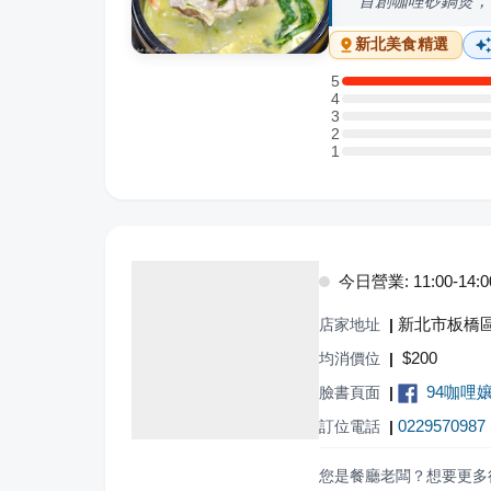
首創咖哩砂鍋煲，
新北
美食精選
5
5 星：1 則評論
4
4 星：0 則評論
3
3 星：0 則評論
2
2 星：0 則評論
1
1 星：0 則評論
今日營業: 11:00-14:00,
新北市板橋區
店家地址
|
$
200
均消價位
|
94咖哩
臉書頁面
|
0229570987
訂位電話
|
您是餐廳老闆？想要更多