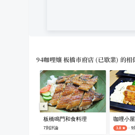
94咖哩孃 板橋市府店 (已歇業) 的
中原店
板橋鳴門和食料理
咖哩小屋
評論
7
則評論
·
9
3.8