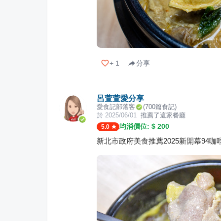
+
1
分享
呂萱萱愛分享
愛食記部落客
(
700
篇食記)
於
2025/06/01
推薦了這家餐廳
均消價位: $
200
5.0
新北市政府美食推薦2025新開幕94