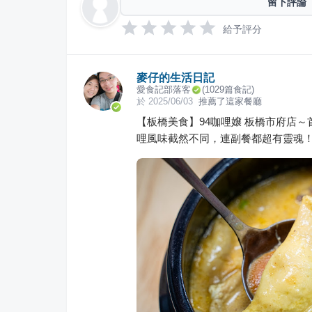
留下評論
給予評分
麥仔的生活日記
愛食記部落客
(
1029
篇食記)
於
2025/06/03
推薦了這家餐廳
【板橋美食】94咖哩嬢 板橋市府店
哩風味截然不同，連副餐都超有靈魂