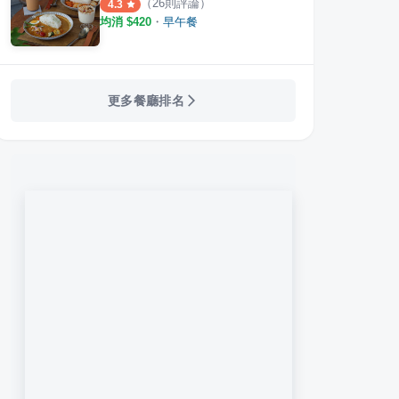
（
26
則評論）
4.3
均消 $
420
・
早午餐
更多餐廳排名