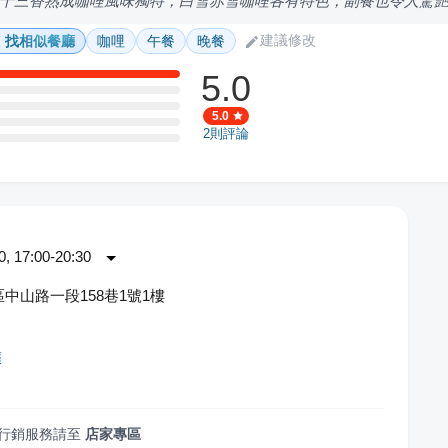
十三香熟成咖哩風味獨特，白雪赤雪咖哩各有特色，副餐也令人驚
建議修改
找相似餐廳
咖哩
午餐
晚餐
5.0
5.0
2
則評論
 17:00-20:30
中山路一段158巷1號1樓
孃
行銷服務請至
店家專區