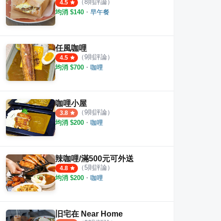
（
8
則評論）
4.5
均消 $
140
・
早午餐
任風咖哩
（
9
則評論）
4.5
均消 $
700
・
咖哩
咖哩小屋
（
9
則評論）
3.8
均消 $
200
・
咖哩
辣咖哩/滿500元可外送
（
5
則評論）
4.8
均消 $
200
・
咖哩
旧宅在 Near Home