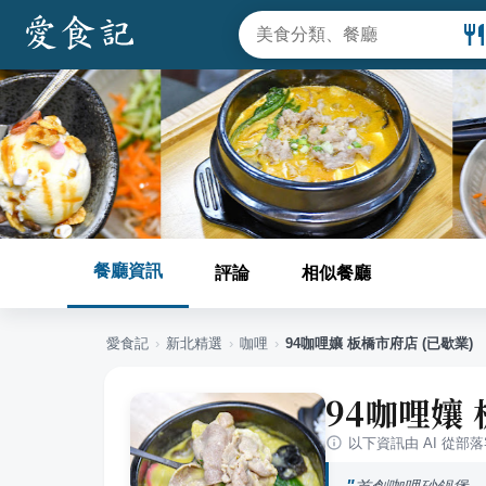
餐廳資訊
評論
相似餐廳
愛食記
›
新北
精選
›
咖哩
›
94咖哩孃 板橋市府店 (已歇業)
94咖哩孃 
以下資訊由 AI 從部