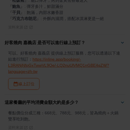
『
松阪豬
』
『
鮑魚
』
『
干貝
』
『
巧克力布朗尼
』
: 外酥內濕潤，搭配冰淇淋更是一絕
資料來源
好客燒肉 嘉義店 是否可以進行線上預訂？
可以。好客燒肉 嘉義店 提供線上預訂服務，您可以透過以下連
結進行預訂：
https://inline.app/booking/-
L3RANjNfpGxTwwVL9Qe/-LQ2nuUlVMQ1nGBE4qZW?
language=zh-tw
線上訂位
這家餐廳的平均消費金額大約是多少？
餐點價位分成三種：668元、788元、988元，皆為燒肉＋火鍋
雙享吃到飽。
資料來源