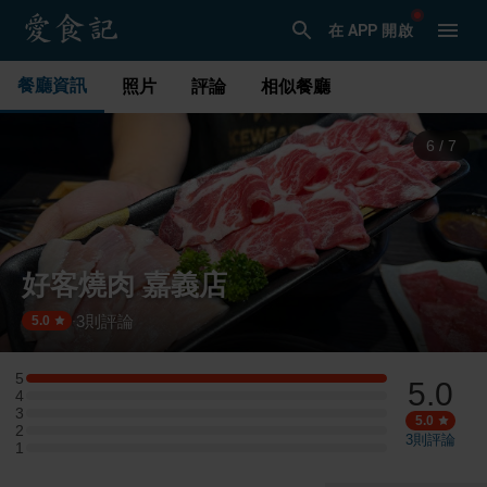
在 APP 開啟
餐廳資訊
照片
評論
相似餐廳
6
/
7
好客燒肉 嘉義店
3
則評論
·
5.0
5
5.0
5 星：2 則評論
4
4 星：0 則評論
3
3 星：0 則評論
5.0
2
2 星：0 則評論
3
則評論
1
1 星：0 則評論