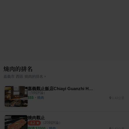
燒肉的排名
›
嘉義市
西區
燒肉
的排名
嘉義觀止飯店Chiayi Guanzhi Hotel
（
5
則評論）
$$$
・
燒肉
1.42公里
燒肉觀止
（
20
則評論）
4.2
均消 $
2000
・
燒肉
1.41公里