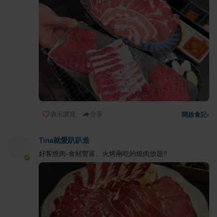
表示讚賞
分享
開啟食記
›
Tina就愛趴趴造
好客燒肉-食材豐富、火烤兩吃的燒肉放題!!