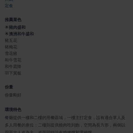
定食
推薦菜色
🌟
豬肉盛和
🌟
澳洲和牛盛和
豬五花
豬梅花
雪花豬
和牛雪花
和牛霜降
羽下翼板
份量
份量剛好
環境特色
餐廳提供一樓和二樓的用餐區域，一樓主打定食，設有適合單人及
多人用餐的座位；二樓則提供燒肉吃到飽，空間為長方形，兩側以
四至六人桌為主，桌面同時設有燒烤爐和電磁爐。