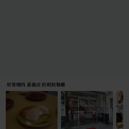
好客燒肉 嘉義店 的相似餐廳