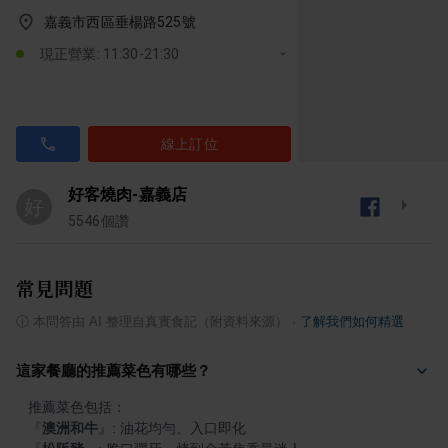
嘉義市西區垂楊路525號
現正營業: 11:30-21:30
線上訂位
好客燒肉-嘉義店
好
5546
個讚
常見問題
ⓘ
本問答由 AI 整理自真實食記（附資料來源）
·
了解我們如何精選
這家餐廳的推薦菜色有哪些？
『
澳洲和牛
』