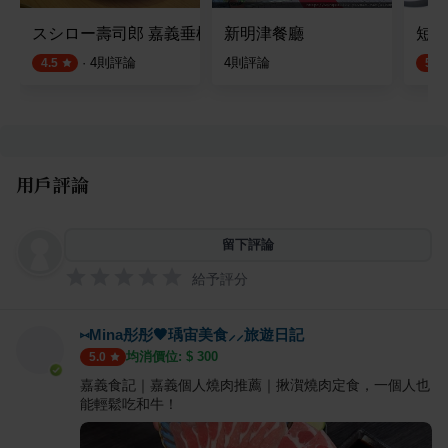
スシロー壽司郎 嘉義垂楊店
新明津餐廳
短褲餐
·
4
則評論
4
則評論
4.5
5.0
用戶評論
留下評論
給予評分
⑅Mina彤彤🖤瑀宙美食⸝⸝旅遊日記
均消價位: $
300
5.0
嘉義食記｜嘉義個人燒肉推薦｜揪㵑燒肉定食，一個人也
能輕鬆吃和牛！