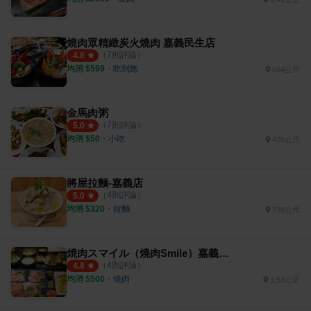
燒肉眾精緻炭火燒肉 嘉義民生店
（
7
則評論）
4.8
均消 $
599
・
吃到飽
694公尺
金馬肉粥
（
7
則評論）
5.0
均消 $
50
・
小吃
425公尺
將屋拉麵-嘉義店
（
4
則評論）
5.0
均消 $
320
・
拉麵
738公尺
焼肉スマイル（燒肉Smile）嘉義秀泰店
（
4
則評論）
4.8
均消 $
500
・
燒肉
1.53公里