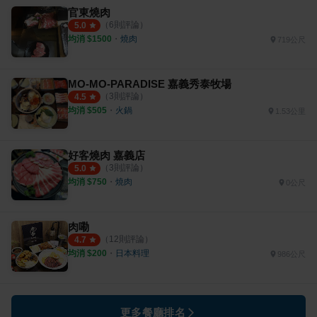
官東燒肉
（
6
則評論）
5.0
均消 $
1500
・
燒肉
719公尺
MO-MO-PARADISE 嘉義秀泰牧場
（
3
則評論）
4.5
均消 $
505
・
火鍋
1.53公里
好客燒肉 嘉義店
（
3
則評論）
5.0
均消 $
750
・
燒肉
0公尺
肉嘞
（
12
則評論）
4.7
均消 $
200
・
日本料理
986公尺
更多餐廳排名