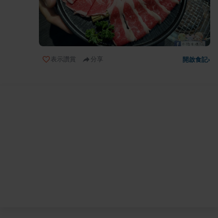
表示讚賞
分享
開啟食記
›