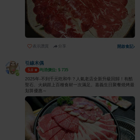
表示讚賞
分享
開啟食記
›
引線木偶
均消價位: $
735
5.0
2025年-不到千元吃和牛？人氣老店全新升級回歸！有酷
聖石、火鍋跟上百種食材一次滿足。嘉義生日聚餐燒烤最
划算優惠～