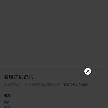
餐廳詳細資訊
ⓘ
以下資訊由 AI 從部落客食記彙整整理
·
了解我們如何精選
餐種
燒肉
火鍋