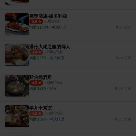
麗尊酒店-維多利亞
（
3
則評論）
5.0
均消 $
1000
・
中式料理
345公尺
港仔大佬之籠的傳人
（
28
則評論）
3.8
均消 $
250
・
港式料理
777公尺
雞伯燒酒雞
（
36
則評論）
4.5
均消 $
350
・
宵夜
1.54公里
半九十茶室
（
16
則評論）
4.2
均消 $
580
・
中式料理
1.16公里