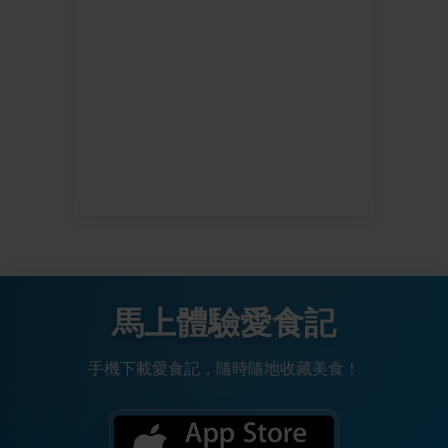
馬上體驗愛食記
手機下載愛食記，隨時隨地收藏美食！