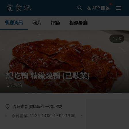
在 APP 開啟
餐廳資訊
照片
評論
相似餐廳
1
/
3
想吃鴨 精緻燒鴨 (已歇業)
1
則評論
·
高雄市新興區民生一路54號
今日營業: 11:30-14:00, 17:00-19:30