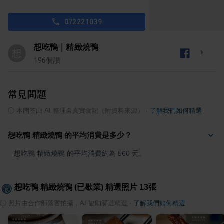
072221039
想吃鴨｜精緻燒鴨
想
196
個讚
常見問題
ⓘ
本問答由 AI 整理自真實食記（附資料來源）
·
了解我們如何精選
想吃鴨 精緻燒鴨 的平均消費是多少？
想吃鴨 精緻燒鴨 的平均消費約為 560 元。
想吃鴨 精緻燒鴨 (已歇業)
精選照片
13
張
ⓘ
照片由合作部落客拍攝，AI 協助篩選精選
·
了解我們如何精選