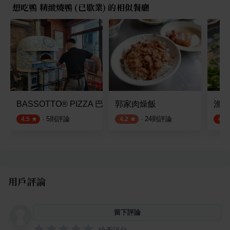
想吃鴨 精緻燒鴨 (已歇業) 的相似餐廳
BASSOTTO® PIZZA 巴索托拿坡里披薩
郭家肉燥飯
漁老
·
5
則評論
·
24
則評論
4.5
4.2
4.5
用戶評論
留下評論