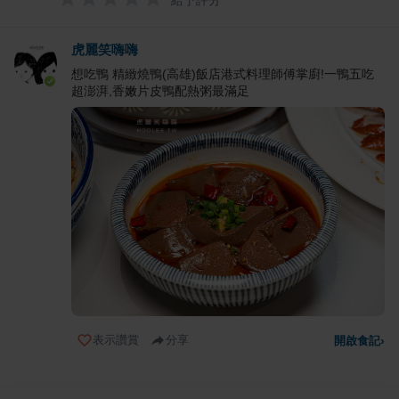
給予評分
虎麗笑嗨嗨
想吃鴨 精緻燒鴨(高雄)飯店港式料理師傅掌廚!一鴨五吃
超澎湃,香嫩片皮鴨配熱粥最滿足
表示讚賞
分享
開啟食記
›