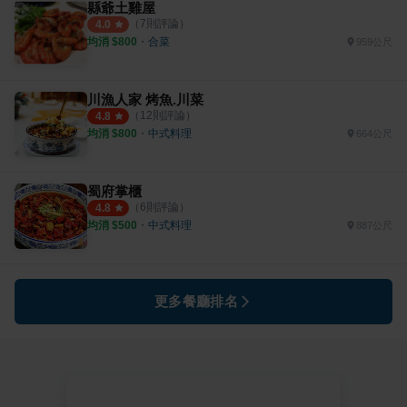
縣爺土雞屋
（
7
則評論）
4.0
均消 $
800
・
合菜
959公尺
川漁人家 烤魚.川菜
（
12
則評論）
4.8
均消 $
800
・
中式料理
664公尺
蜀府掌櫃
（
6
則評論）
4.8
均消 $
500
・
中式料理
887公尺
更多餐廳排名