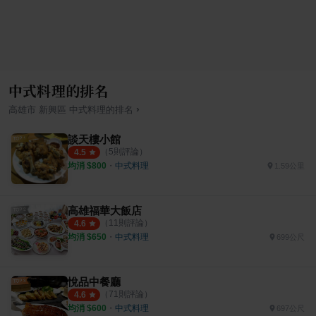
中式料理的排名
›
高雄市
新興區
中式料理
的排名
談天樓小館
（
5
則評論）
4.5
均消 $
800
・
中式料理
1.59公里
高雄福華大飯店
（
11
則評論）
4.6
均消 $
650
・
中式料理
699公尺
悅品中餐廳
（
71
則評論）
4.6
均消 $
600
・
中式料理
697公尺