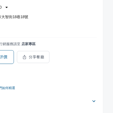
0
大智街18巷18號
行銷服務請至
店家專區
評價
分享餐廳
們如何精選