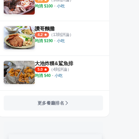
3.0
均消 $
100
・
小吃
讚哥麵攤
（
13
則評論）
4.2
均消 $
190
・
小吃
大池炸粿&鯊魚排
（
4
則評論）
5.0
均消 $
40
・
小吃
更多餐廳排名