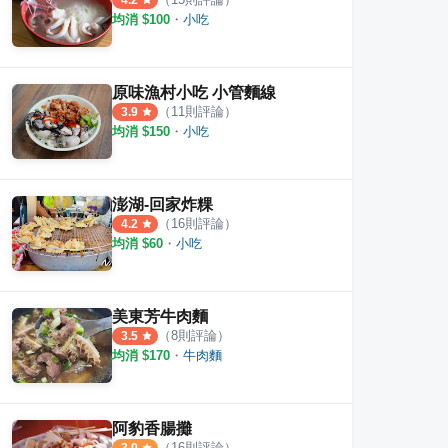
4.2
均消 $
100
・
小吃
原味漁村小吃 小管麵線
（
11
則評論）
3.9
均消 $
150
・
小吃
澎湖-回家炸粿
（
16
則評論）
4.2
均消 $
60
・
小吃
美東芳牛肉麵
（
8
則評論）
3.5
均消 $
170
・
牛肉麵
阿豹香腸攤
（
16
則評論）