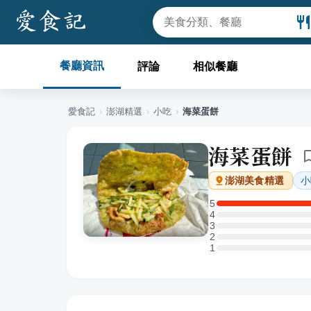
餐廳資訊
評論
相似餐廳
愛食記
›
澎湖
精選
›
小吃
›
海菜蛋餅
海菜蛋餅
小
澎湖
美食精選
5
5 星：1 則評論
4
4 星：0 則評論
3
3 星：0 則評論
2
2 星：0 則評論
1
1 星：0 則評論