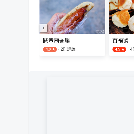
肉麵
關帝廟香腸
百福號
評論
·
2
則評論
·
4
4.0
4.5