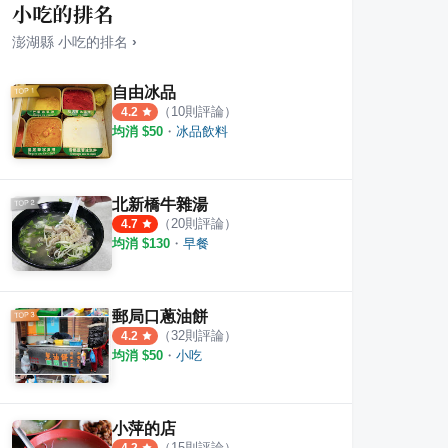
小吃的排名
澎湖縣
小吃
的排名
›
自由冰品
（
10
則評論）
4.2
均消 $
50
・
冰品飲料
24.3月)
椒餅
歐萊壽司
小島一
·
6
則評論
3
則評論
1
則評
北新橋牛雜湯
（
20
則評論）
4.7
均消 $
130
・
早餐
郵局口蔥油餅
（
32
則評論）
4.2
均消 $
50
・
小吃
小萍的店
（
15
則評論）