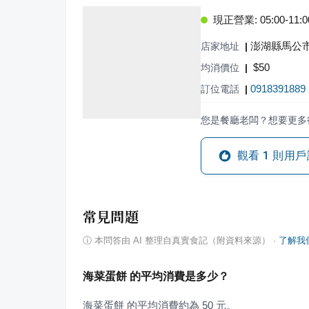
現正營業: 05:00-11:0
澎湖縣馬公市
店家地址
|
$
50
均消價位
|
0918391889
訂位電話
|
您是餐廳老闆？想要更多
觀看
1
則用戶
常見問題
ⓘ
本問答由 AI 整理自真實食記（附資料來源）
·
了解我
海菜蛋餅 的平均消費是多少？
海菜蛋餅 的平均消費約為 50 元。