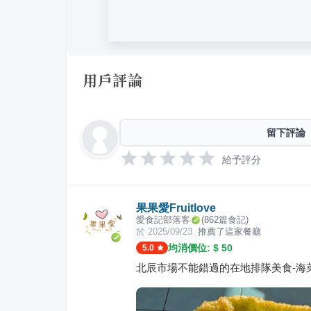
用戶評論
留下評論
給予評分
果果愛Fruitlove
愛食記部落客
(
862
篇食記)
於
2025/09/23
推薦了這家餐廳
均消價位: $
50
5.0
北辰市場不能錯過的在地排隊美食-海菜蛋餅