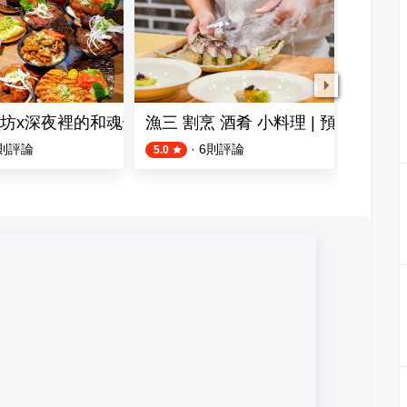
oasters 水湳店｜12:00 出爐開賣 售完為止｜僅供現場排隊候位
坊x深夜裡的和魂燒肉丼 水湳經貿支店
漁三 割烹 酒肴 小料理 | 預約制
寶達港
則評論
·
6
則評論
1
則評論
5.0