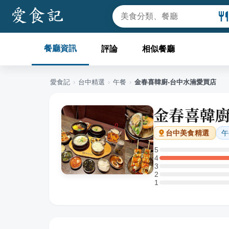
餐廳資訊
評論
相似餐廳
愛食記
›
台中
精選
›
午餐
›
金春喜韓廚-台中水湳愛買店
金春喜韓廚
午
台中
美食精選
5
5 星：0 則評論
4
4 星：1 則評論
3
3 星：0 則評論
2
2 星：0 則評論
1
1 星：0 則評論