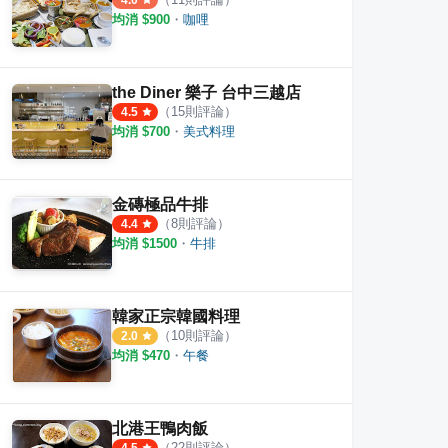
4.0
均消 $
900
・
咖哩
the Diner 樂子 台中三越店
（
15
則評論）
4.5
均消 $
700
・
美式料理
金磚極品牛排
（
8
則評論）
4.4
均消 $
1500
・
牛排
韓家正宗韓國料理
（
10
則評論）
2.0
均消 $
470
・
午餐
北港王鴨肉飯
（
22
則評論）