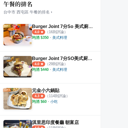
午餐的排名
台中市
西屯區
午餐
的排名
›
Burger Joint 7分So 美式廚房 東海店
（
16
則評論）
4.0
均消 $
350
・
美式料理
式餐廳（水湳店）
すき家台中中清
牛喝
2
則評論
1
則評
Burger Joint 7分SO美式厨房-朝富店
（
29
則評論）
4.0
均消 $
440
・
美式料理
元金小六鍋貼
（
114
則評論）
4.3
均消 $
60
・
小吃
淇里思印度餐廳 朝富店
（
11
則評論）