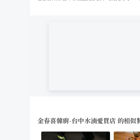
金春喜韓廚-台中水湳愛買店 的相似