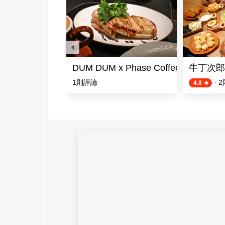
河南店
DUM DUM x Phase Coffee R
牛丁次郎
評論
1
則評論
·
2
4.8