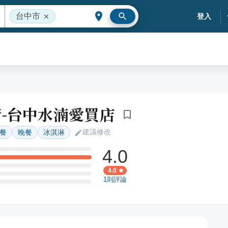
台中市
登入
-台中水湳愛買店
建議修改
餐
晚餐
冰淇淋
4.0
4.0
1
則評論