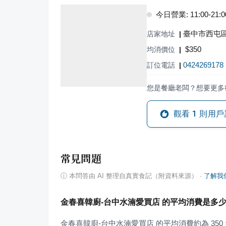
今日營業: 11:00-21:0
臺中市西屯區
店家地址
|
$
350
均消價位
|
0424269178
訂位電話
|
您是餐廳老闆？想要更多
觀看
1
則用戶
常見問題
ⓘ
本問答由 AI 整理自真實食記（附資料來源）
·
了解我
金春喜韓廚-台中水湳愛買店 的平均消費是多
金春喜韓廚-台中水湳愛買店 的平均消費約為 350