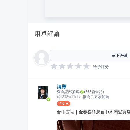
用戶評論
留下評論
給予評分
海帶
愛食記部落客
(
553
篇食記)
於
2025/11/17
推薦了這家餐廳
4.0
台中西屯｜金春喜韓廚台中水湳愛買