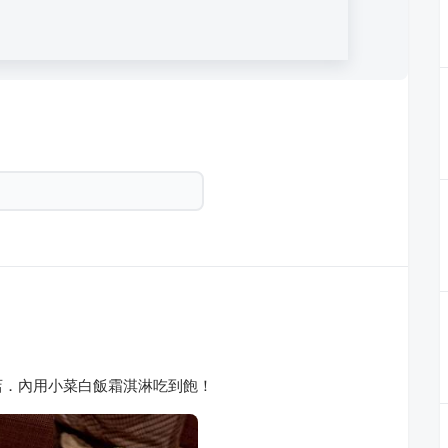
店．內用小菜白飯霜淇淋吃到飽！