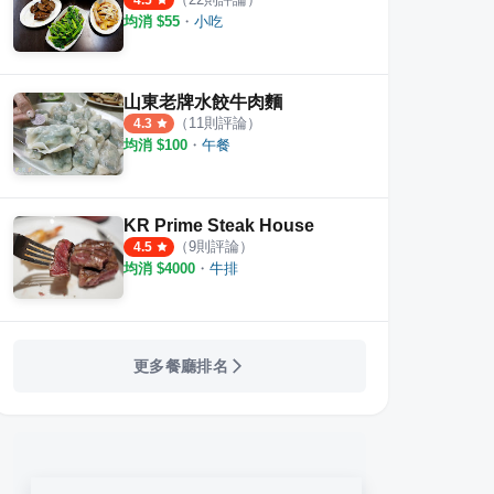
4.5
均消 $
55
・
小吃
山東老牌水餃牛肉麵
（
11
則評論）
4.3
均消 $
100
・
午餐
KR Prime Steak House
（
9
則評論）
4.5
均消 $
4000
・
牛排
更多餐廳排名