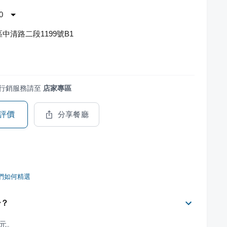
0
中清路二段1199號B1
行銷服務請至
店家專區
評價
分享餐廳
們如何精選
少？
 元。