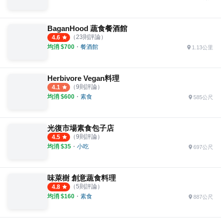
BaganHood 蔬食餐酒館
（
23
則評論）
4.6
均消 $
700
・
餐酒館
1.13公里
Herbivore Vegan料理
（
9
則評論）
4.1
均消 $
600
・
素食
585公尺
光復市場素食包子店
（
9
則評論）
4.5
均消 $
35
・
小吃
697公尺
味萊樹 創意蔬食料理
（
5
則評論）
4.8
均消 $
160
・
素食
887公尺