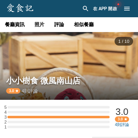
在 APP 開啟
餐廳資訊
照片
評論
相似餐廳
1
/
10
小小樹食 微風南山店
4
則評論
·
3.0
5
3.0
5 星：0 則評論
4
4 星：0 則評論
3
3 星：1 則評論
3.0
2
2 星：0 則評論
4
則評論
1
1 星：0 則評論