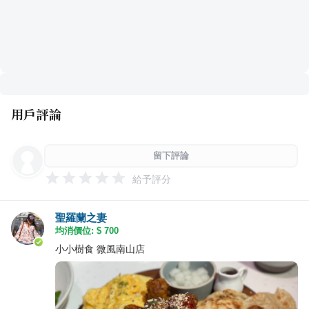
用戶評論
留下評論
給予評分
聖羅蘭之妻
均消價位: $
700
小小樹食 微風南山店