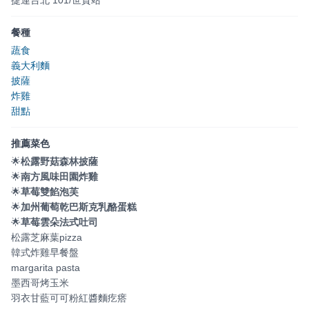
捷運台北 101/世貿站
餐種
蔬食
義大利麵
披薩
炸雞
甜點
推薦菜色
🌟
松露野菇森林披薩
🌟
南方風味田園炸雞
🌟
草莓雙餡泡芙
🌟
加州葡萄乾巴斯克乳酪蛋糕
🌟
草莓雲朵法式吐司
松露芝麻葉pizza
韓式炸雞早餐盤
margarita pasta
墨西哥烤玉米
羽衣甘藍可可粉紅醬麵疙瘩