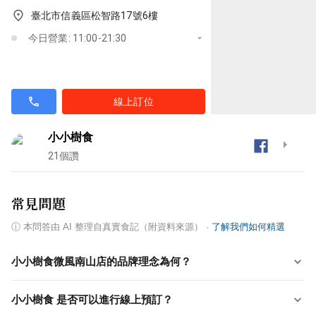
臺北市信義區松智路17號6樓
今日營業: 11:00-21:30
線上訂位
小小樹食
21
個讚
常見問題
ⓘ
本問答由 AI 整理自真實食記（附資料來源）
·
了解我們如何精選
小小樹食微風南山店的品牌理念為何？
小小樹食 是否可以進行線上預訂？