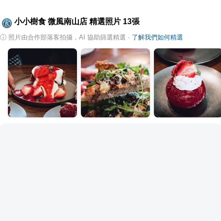
小小樹食 微風南山店
精選照片
13
張
ⓘ
照片由合作部落客拍攝，AI 協助篩選精選
·
了解我們如何精選