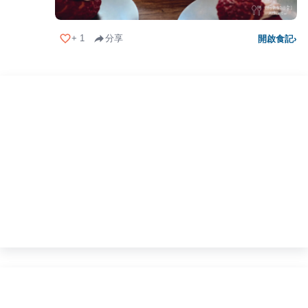
+
1
分享
開啟食記
›