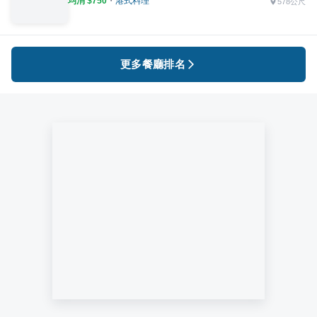
均消 $
750
・
港式料理
578公尺
更多餐廳排名