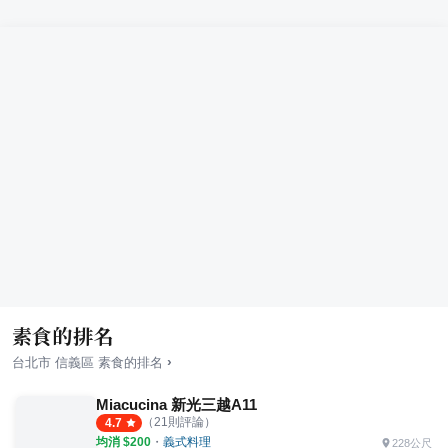
素食的排名
›
台北市
信義區
素食
的排名
Miacucina 新光三越A11
（
21
則評論）
4.7
均消 $
200
・
義式料理
228公尺