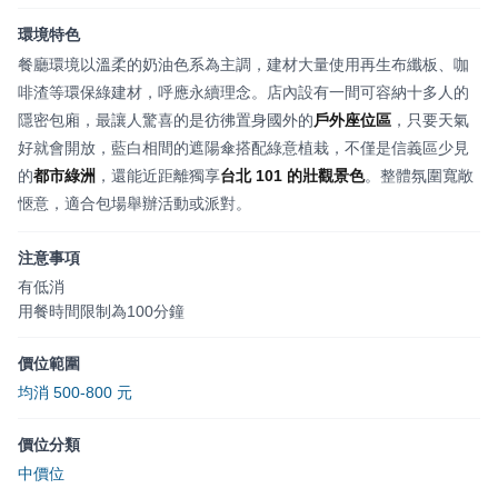
環境特色
餐廳環境以溫柔的奶油色系為主調，建材大量使用再生布纖板、咖
啡渣等環保綠建材，呼應永續理念。店內設有一間可容納十多人的
隱密包廂，最讓人驚喜的是彷彿置身國外的
戶外座位區
，只要天氣
好就會開放，藍白相間的遮陽傘搭配綠意植栽，不僅是信義區少見
的
都市綠洲
，還能近距離獨享
台北 101 的壯觀景色
。整體氛圍寬敞
愜意，適合包場舉辦活動或派對。
注意事項
有低消
用餐時間限制為100分鐘
價位範圍
均消 500-800 元
價位分類
中價位