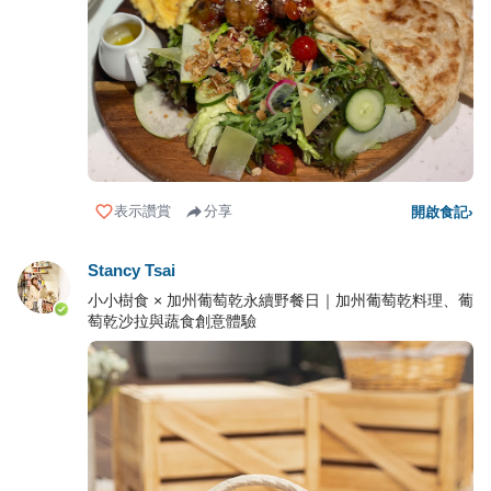
表示讚賞
分享
開啟食記
›
Stancy Tsai
小小樹食 × 加州葡萄乾永續野餐日｜加州葡萄乾料理、葡
萄乾沙拉與蔬食創意體驗