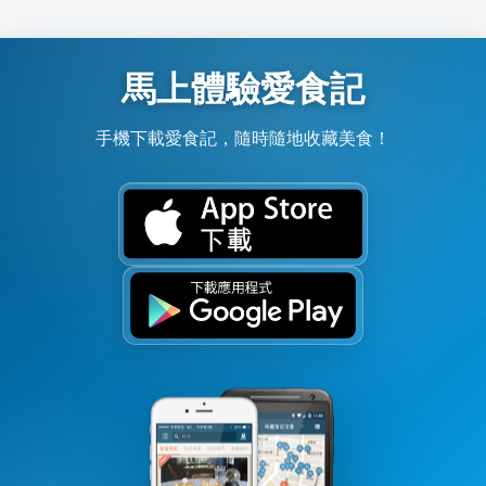
馬上體驗愛食記
手機下載愛食記，隨時隨地收藏美食！