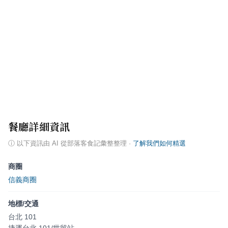
餐廳詳細資訊
ⓘ
以下資訊由 AI 從部落客食記彙整整理
·
了解我們如何精選
商圈
信義商圈
地標/交通
台北 101