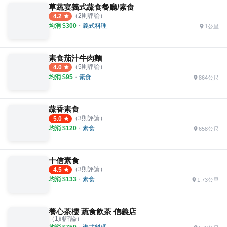
草蔬宴義式蔬食餐廳/素食
（
2
則評論）
4.2
均消 $
300
・
義式料理
1公里
素食茄汁牛肉麵
（
5
則評論）
4.0
均消 $
95
・
素食
864公尺
蔬香素食
（
3
則評論）
5.0
均消 $
120
・
素食
658公尺
十信素食
（
3
則評論）
4.5
均消 $
133
・
素食
1.73公里
養心茶樓 蔬食飲茶 信義店
（
1
則評論）