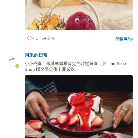
+
1
分享
開啟食記
›
阿朱的日常
小小樹食｜米其林綠星肯定的時髦蔬食，與 The Slice
Shop 聯名限定佛卡夏必吃！