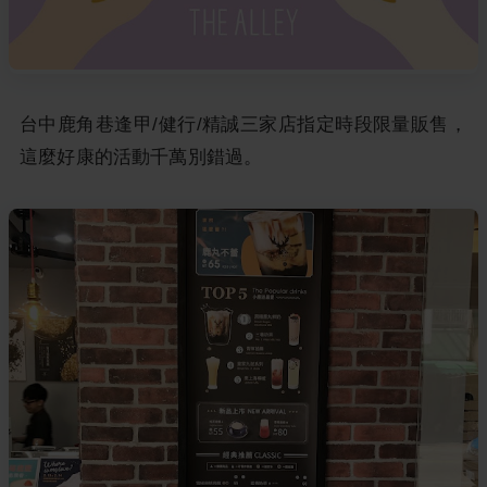
台中鹿角巷逢甲/健行/精誠三家店指定時段限量販售，
這麼好康的活動千萬別錯過。