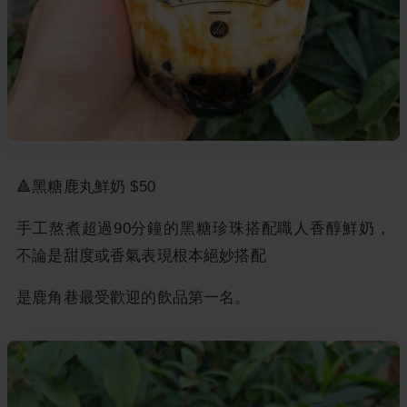
🔺黑糖鹿丸鮮奶 $50
手工熬煮超過90分鐘的黑糖珍珠搭配職人香醇鮮奶，
不論是甜度或香氣表現根本絕妙搭配
是鹿角巷最受歡迎的飲品第一名。