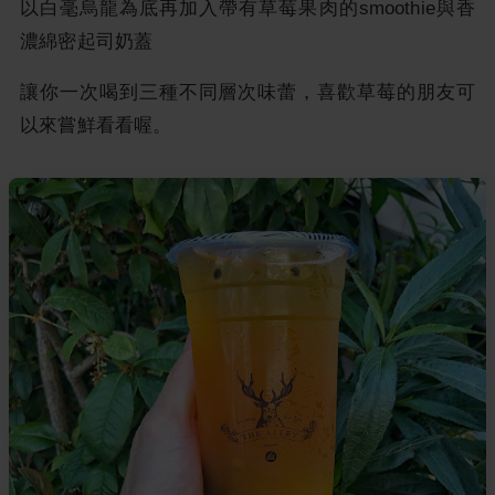
以白毫烏龍為底再加入帶有草莓果肉的smoothie與香
濃綿密起司奶蓋
讓你一次喝到三種不同層次味蕾，喜歡草莓的朋友可
以來嘗鮮看看喔。