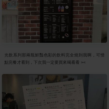
光飲系列那兩瓶鮮豔色彩的飲料完全燒到我啊，可惜
點完餐才看到，下次我一定要買來喝看看 ><