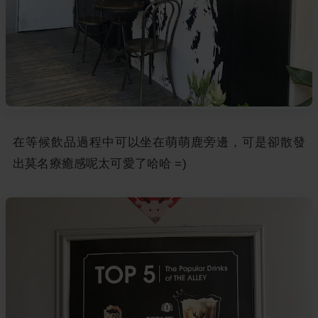
在等候飲品過程中可以坐在萌萌鹿旁邊，可是卻散發
出莫名療癒感呢太可愛了哈哈 =)