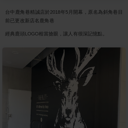
台中鹿角巷精誠店於2018年5月開幕，原名為斜角巷目
前已更改新店名鹿角巷
經典鹿頭LOGO相當搶眼，讓人有很深記憶點。