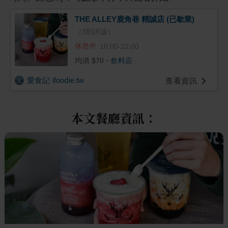
THE ALLEY鹿角巷 精誠店 (已歇業)
（
3
則評論）
休息中
10:00-22:00
均消 $
70
・
飲料店
愛食記 ifoodie.tw
查看資訊
本文餐廳資訊：