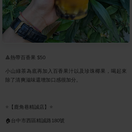
🔺熱帶百香果 $50
小山綠茶為底再加入百香果汁以及珍珠椰果，喝起來
除了清爽滋味還增加口感很加分。
⭐️【鹿角巷精誠店】⭐️
🏠台中市西區精誠路180號