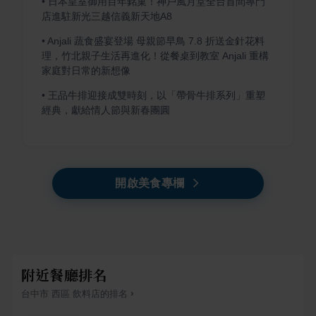
•
日本皇室御用百年銘菓！神戶風月堂全台首間專門
店進駐新光三越信義新天地A8
•
Anjali 蔬食盛宴登場 母親節早鳥 7.8 折送金針花料
理，竹北親子生活再進化！從餐桌到教室 Anjali 重構
家庭對日常的新想像
•
王品牛排迎接成雙時刻，以「帶骨牛排系列」重塑
經典，獻給情人節與新春團圓
開啟美食專欄
附近餐廳排名
›
台中市
西區
飲料店
的排名