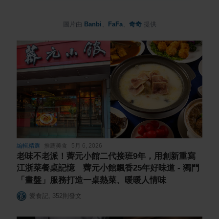
圖片由
Banbi
、
FaFa
、
奇奇
提供
編輯精選
推薦美食
5月 6, 2026
老味不老派！薺元小館二代接班9年，用創新重寫
江浙菜餐桌記憶 薺元小館飄香25年好味道 - 獨門
「畫盤」服務打造一桌熱菜、暖暖人情味
愛食記
,
352
則發文