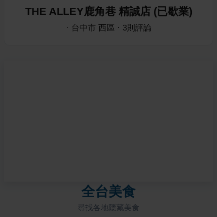
THE ALLEY鹿角巷 精誠店 (已歇業)
·
台中市
西區
·
3
則評論
全台美食
尋找各地隱藏美食