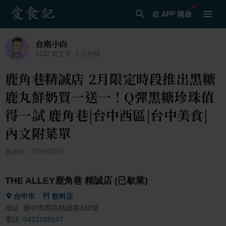
在 APP 開啟
台南小白
1132
篇文章,
2
位粉絲
鹿角巷精誠店 2月限定時段推出黑糖
鹿丸鮮奶買一送一！Q彈黑糖珍珠值
得一試 鹿角巷|台中西區|台中美食|
內文附菜單
發表於：
2019/02/16
THE ALLEY鹿角巷 精誠店 (已歇業)
台中市
飲料店
地址:
臺中市西區精誠路180號
電話:
0423108557