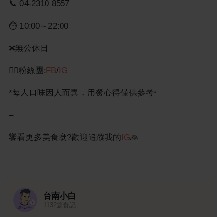
📞 04-2310 8557
⏱ 10:00～22:00
❌無公休日
👉🏻粉絲團:
FB
/
IG
*每人口味因人而異，用餐心得僅供參考*
–
饗看更多美食麼?歡迎追蹤我的
IG
🙏
台南小白
1132
篇食記