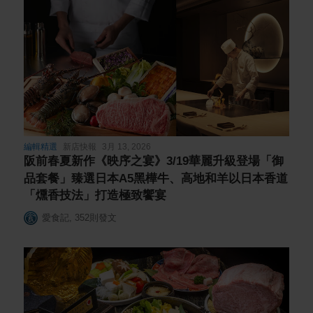
編輯精選
新店快報
3月 13, 2026
阪前春夏新作《映序之宴》3/19華麗升級登場「御
品套餐」臻選日本A5黑樺牛、高地和羊以日本香道
「燻香技法」打造極致饗宴
愛食記
,
352
則發文