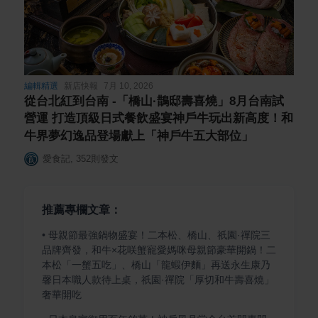
編輯精選
新店快報
7月 10, 2026
從台北紅到台南 -「橋山·鵲邸壽喜燒」8月台南試
營運 打造頂級日式餐飲盛宴神戶牛玩出新高度！和
牛界夢幻逸品登場獻上「神戶牛五大部位」
愛食記
,
352
則發文
推薦專欄文章：
•
母親節最強鍋物盛宴！二本松、橋山、祇園·禪院三
品牌齊發，和牛×花咲蟹寵愛媽咪母親節豪華開鍋！二
本松「一蟹五吃」、橋山「龍蝦伊麵」再送永生康乃
馨日本職人款待上桌，祇園·禪院「厚切和牛壽喜燒」
奢華開吃