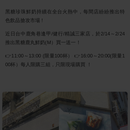
黑糖珍珠鮮奶持續在全台火熱中，每間店紛紛推出特
色飲品搶攻市場 !
近日台中鹿角巷逢甲/健行/精誠三家店，於2/14～2/24
推出黑糖鹿丸鮮奶(M）買一送一！
👉11:00～13:00 (限量100杯） 👉16:00～20:00(限量1
00杯）每人限購三組，只限現場購買 ！