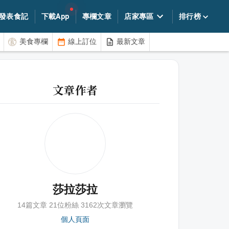
發表食記
下載App
專欄文章
店家專區
排行榜
美食專欄
線上訂位
最新文章
文章作者
莎拉莎拉
14
篇文章
21
位粉絲
3162
次文章瀏覽
個人頁面