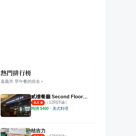
熱門排行榜
嘉義市
早午餐
的排名
›
貳樓餐廳 Second Floor Cafe 嘉義店
（
12
則評論）
4.4
均消 $
400
・
美式料理
桔吉力