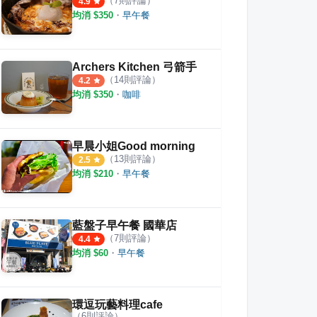
（
7
則評論）
4.9
均消 $
350
・
早午餐
Archers Kitchen 弓箭手
（
14
則評論）
4.2
均消 $
350
・
咖啡
早晨小姐Good morning
（
13
則評論）
2.5
均消 $
210
・
早午餐
藍盤子早午餐 國華店
（
7
則評論）
4.4
均消 $
60
・
早午餐
環逗玩藝料理cafe
（
6
則評論）