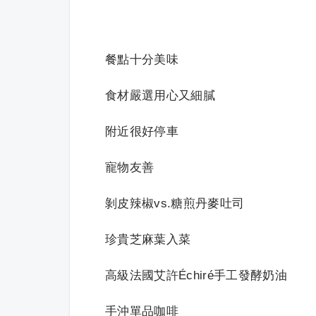
餐點十分美味
食材嚴選用心又細膩
附近很好停車
寵物友善
剝皮辣椒vs.糖煎丹麥吐司
珍貴芝麻葉入菜
高級法國艾許Échiré手工發酵奶油
手沖單品咖啡