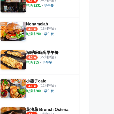
（
47
則評論）
4.7
均消 $
231
・
早午餐
Nonamelab
（
16
則評論）
4.0
均消 $
250
・
早午餐
深呼吸時尚早午餐
（
22
則評論）
4.0
均消 $
55
・
早午餐
小盤子cafe
（
12
則評論）
4.6
均消 $
200
・
早午餐
花淺蔥 Brunch Osteria