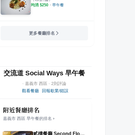
均消 $
250
・
早午餐
更多餐廳排名
交流道 Social Ways 早午餐
·
嘉義市
西區
·
2
則評論
觀看餐廳
回報歇業/錯誤
附近餐廳排名
嘉義市
西區
早午餐
的排名
›
貳樓餐廳 Second Floor Cafe 嘉義店