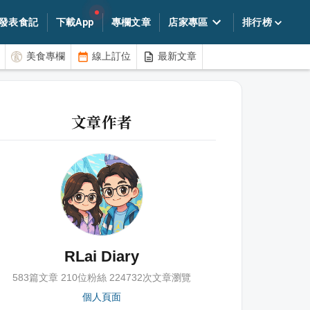
發表食記
下載App
專欄文章
店家專區
排行榜
美食專欄
線上訂位
最新文章
文章作者
RLai Diary
583
篇文章
210
位粉絲
224732
次文章瀏覽
個人頁面