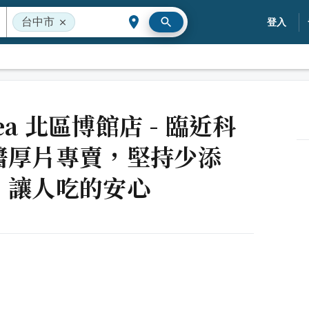
台中市
登入
tea 北區博館店 - 臨近科
醬厚片專賣，堅持少添
，讓人吃的安心