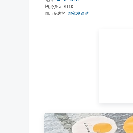
均消價位:
$
110
同步發表於:
部落格連結