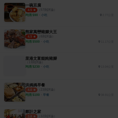
一碗豆腐
（
57
則評論）
4.5
均消 $
90
・
小吃
2.77公里
熊家萬巒豬腳大王
（
6
則評論）
4.5
均消 $
500
・
小吃
11.17公里
里港文富餛飩豬腳
（
13
則評論）
均消 $
230
・
小吃
13.04公里
洪媽媽早餐
（
23
則評論）
4.0
均消 $
100
・
早餐
38.91公里
夥計之家
（
32
則評論）
3.8