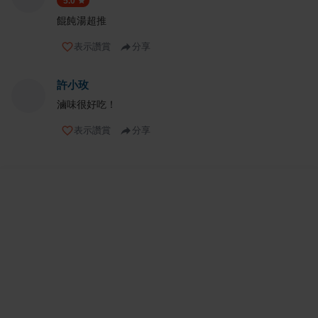
5.0
餛飩湯超推
表示讚賞
分享
許小玫
滷味很好吃！
表示讚賞
分享