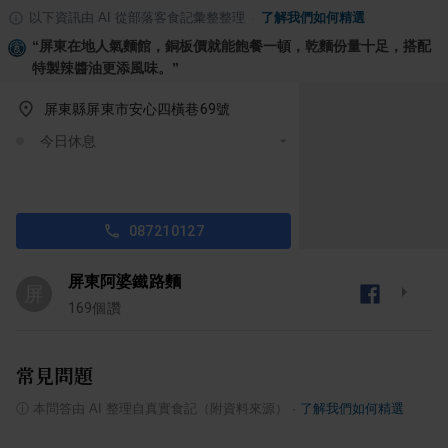
以下資訊由 AI 從部落客食記彙整整理
·
了解我們如何精選
“
屏東在地人氣麵館，銅板價就能飽餐一頓，乾麵份量十足，搭配
特製辣醬油更添風味。
”
屏東縣屏東市安心四橫巷69號
今日休息
087210127
屏東阿婆鐵路麵
屏
169
個讚
常見問題
ⓘ
本問答由 AI 整理自真實食記（附資料來源）
·
了解我們如何精選