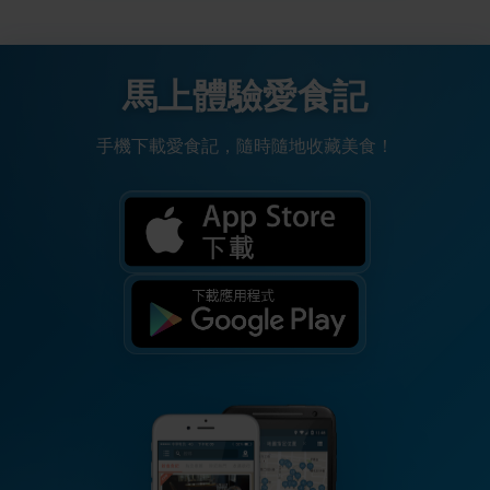
馬上體驗愛食記
手機下載愛食記，隨時隨地收藏美食！