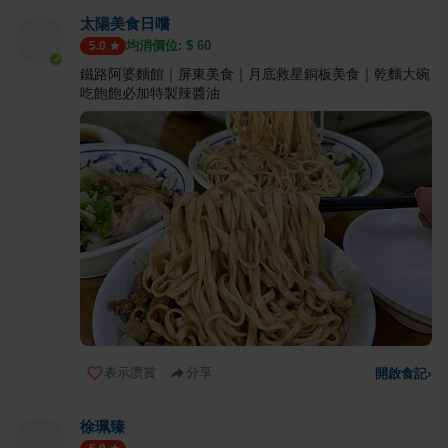
太陽美食日嚐
均消價位: $
60
5.0
鐵路阿婆麵館｜屏東美食｜月底救星銅板美食｜乾麵大碗
吃飽飽必加特製辣醬油
表示讚賞
分享
開啟食記
›
徐珮臻