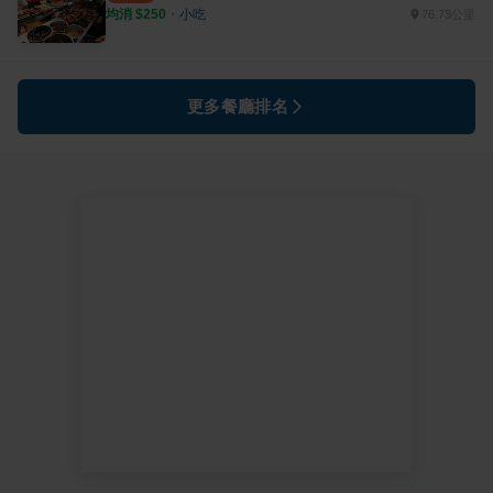
均消 $
250
・
小吃
76.73公里
更多餐廳排名