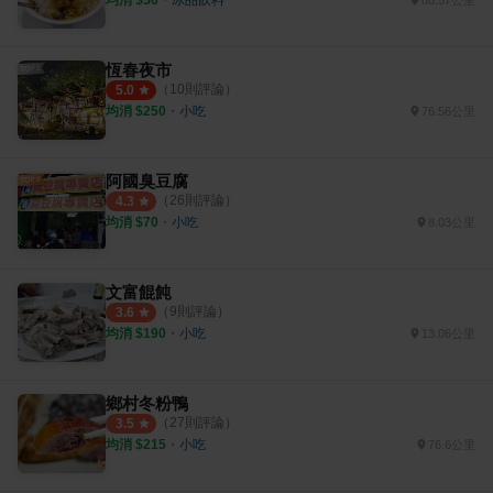
68.57公里
恆春夜市
（
10
則評論）
5.0
均消 $
250
・
小吃
76.56公里
阿國臭豆腐
（
26
則評論）
4.3
均消 $
70
・
小吃
8.03公里
文富餛飩
（
9
則評論）
3.6
均消 $
190
・
小吃
13.06公里
鄉村冬粉鴨
（
27
則評論）
3.5
均消 $
215
・
小吃
76.6公里