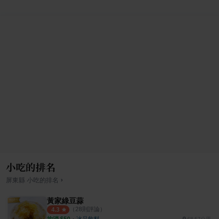
小吃的排名
›
屏東縣
小吃
的排名
黃家綠豆蒜
（
28
則評論）
4.3
均消 $
50
・
冰品飲料