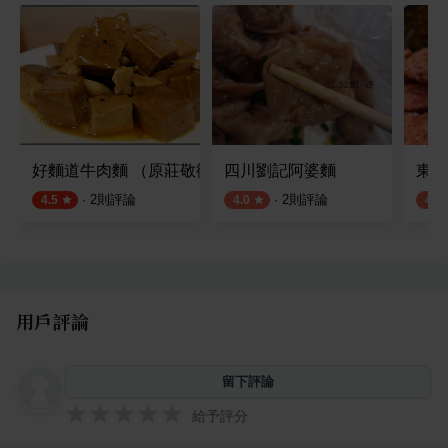
好麵道牛肉麵 （原莊敬街極品回香）
四川劉記阿婆麵
東隆
·
2
則評論
·
2
則評論
4.5
4.0
4.2
用戶評論
留下評論
給予評分