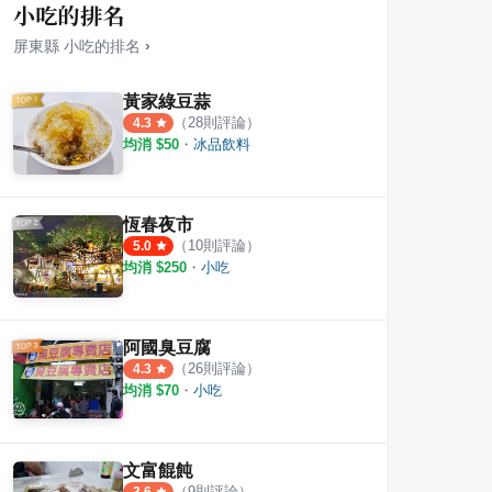
小吃的排名
屏東縣
小吃
的排名
›
黃家綠豆蒜
（
28
則評論）
4.3
均消 $
50
・
冰品飲料
客家小吃
維多利亞婚宴會館
阡陌
·
2
則評論
0
則評論
0
則評
恆春夜市
（
10
則評論）
5.0
均消 $
250
・
小吃
阿國臭豆腐
（
26
則評論）
4.3
均消 $
70
・
小吃
文富餛飩
（
9
則評論）