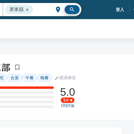
屏東縣
登入
吃部
建議修改
吃
合菜
午餐
晚餐
5.0
5.0
1
則評論