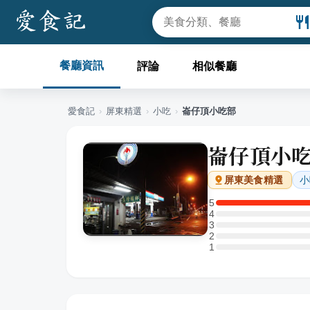
餐廳資訊
評論
相似餐廳
愛食記
›
屏東
精選
›
小吃
›
崙仔頂小吃部
崙仔頂小
小
屏東
美食精選
5
5 星：1 則評論
4
4 星：0 則評論
3
3 星：0 則評論
2
2 星：0 則評論
1
1 星：0 則評論