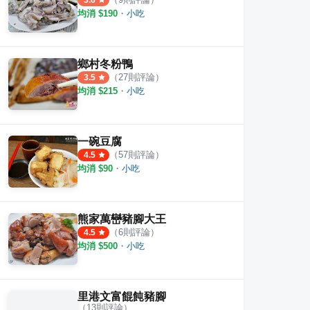
3.6
均消 $
190
・
小吃
鄉村冬粉鴨
（
27
則評論）
3.5
均消 $
215
・
小吃
一碗豆腐
（
57
則評論）
4.5
均消 $
90
・
小吃
熊家萬巒豬腳大王
（
6
則評論）
4.5
均消 $
500
・
小吃
里港文富餛飩豬腳
（
13
則評論）