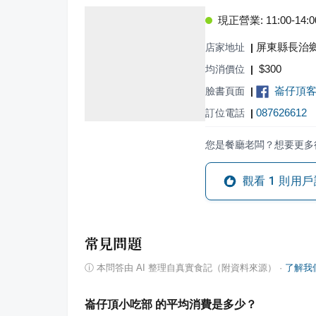
現正營業: 11:00-14:00,
屏東縣長治鄉
店家地址
|
$
300
均消價位
|
崙仔頂
臉書頁面
|
087626612
訂位電話
|
您是餐廳老闆？想要更多
觀看
1
則用戶
常見問題
ⓘ
本問答由 AI 整理自真實食記（附資料來源）
·
了解我
崙仔頂小吃部 的平均消費是多少？