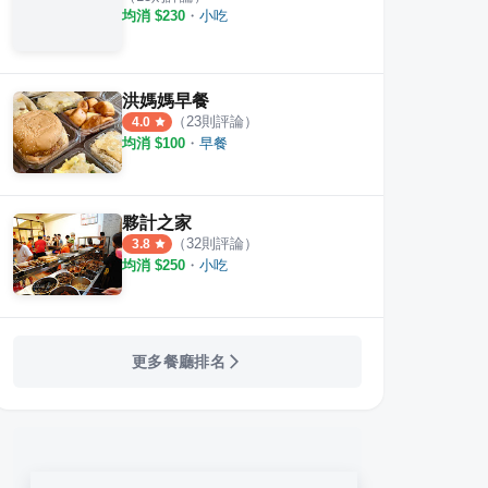
均消 $
230
・
小吃
洪媽媽早餐
（
23
則評論）
4.0
均消 $
100
・
早餐
夥計之家
（
32
則評論）
3.8
均消 $
250
・
小吃
更多餐廳排名