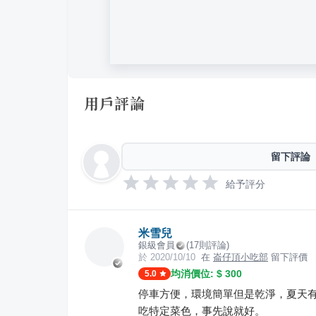
用戶評論
留下評論
給予評分
米雪兒
銀級會員
(
17
則評論)
於
2020/10/10
在
崙仔頂小吃部
留下評價
均消價位: $
300
5.0
停車方便，環境簡單但是乾淨，夏天
吃特定菜色，事先說就好。