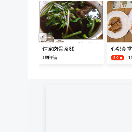
鍾家肉骨茶麵
心鄰食堂
評論
1
則評論
·
1
5.0