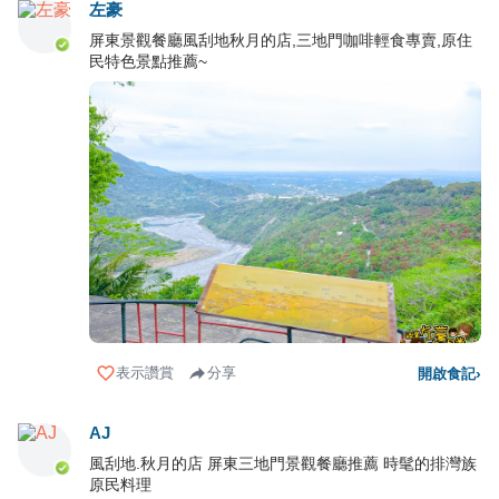
左豪
屏東景觀餐廳風刮地秋月的店,三地門咖啡輕食專賣,原住
民特色景點推薦~
表示讚賞
分享
開啟食記
›
AJ
風刮地.秋月的店 屏東三地門景觀餐廳推薦 時髦的排灣族
原民料理