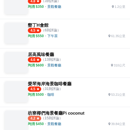
（
3
則評論）
4.8
均消 $
350
・
景觀餐廳
1.2公里
墾丁H會館
（
6
則評論）
4.5
均消 $
550
・
下午茶
61.35公里
居高風味餐廳
（
13
則評論）
4.6
均消 $
600
・
景觀餐廳
310公尺
愛琴海岸海景咖啡餐廳
（
31
則評論）
4.5
均消 $
500
・
咖啡
53.21公里
枋寮椰們海景餐廳Pi coconut
（
15
則評論）
4.2
均消 $
450
・
景觀餐廳
39.84公里