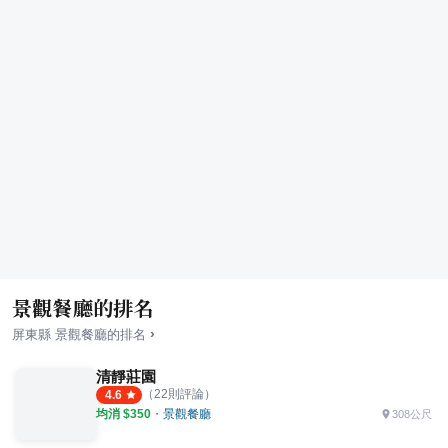
景觀餐廳的排名
›
屏東縣
景觀餐廳
的排名
清靜莊園
（
22
則評論）
4.6
均消 $
350
・
景觀餐廳
308公尺