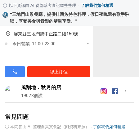
以下資訊由 AI 從部落客食記彙整整理
·
了解我們如何精選
“
三地門山景餐廳，提供排灣族特色料理，假日夜晚還有歌手駐
唱，享受美食與音樂的雙重享受。
”
屏東縣三地門鄉中正路二段150號
今日營業: 11:00-23:00
線上訂位
風刮地．秋月的店
19023
個讚
常見問題
ⓘ
本問答由 AI 整理自真實食記（附資料來源）
·
了解我們如何精選