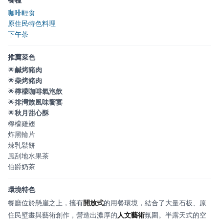
咖啡輕食
原住民特色料理
下午茶
推薦菜色
🌟
鹹烤豬肉
🌟
柴烤豬肉
🌟
檸檬咖啡氣泡飲
🌟
排灣族風味饗宴
🌟
秋月甜心酥
檸檬雞翅
炸黑輪片
煉乳鬆餅
風刮地水果茶
伯爵奶茶
環境特色
餐廳位於懸崖之上，擁有
開放式
的用餐環境，結合了大量石板、原
住民壁畫與藝術創作，營造出濃厚的
人文藝術
氛圍。半露天式的空