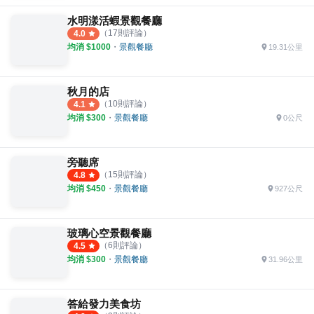
水明漾活蝦景觀餐廳
（
17
則評論）
4.0
均消 $
1000
・
景觀餐廳
19.31公里
秋月的店
（
10
則評論）
4.1
均消 $
300
・
景觀餐廳
0公尺
旁聽席
（
15
則評論）
4.8
均消 $
450
・
景觀餐廳
927公尺
玻璃心空景觀餐廳
（
6
則評論）
4.5
均消 $
300
・
景觀餐廳
31.96公里
答給發力美食坊