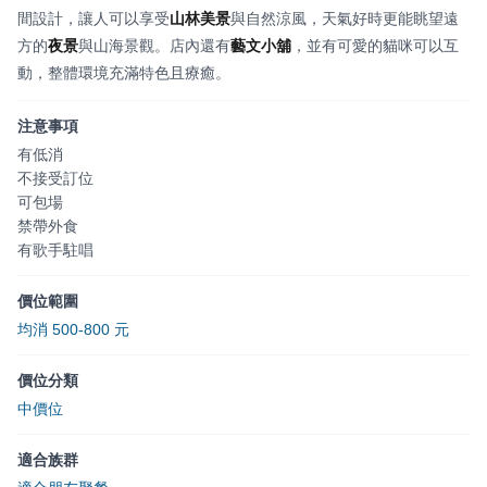
間設計，讓人可以享受
山林美景
與自然涼風，天氣好時更能眺望遠
方的
夜景
與山海景觀。店內還有
藝文小舖
，並有可愛的貓咪可以互
動，整體環境充滿特色且療癒。
注意事項
有低消
不接受訂位
可包場
禁帶外食
有歌手駐唱
價位範圍
均消 500-800 元
價位分類
中價位
適合族群