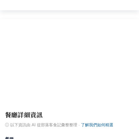
餐廳詳細資訊
ⓘ
以下資訊由 AI 從部落客食記彙整整理
·
了解我們如何精選
餐種