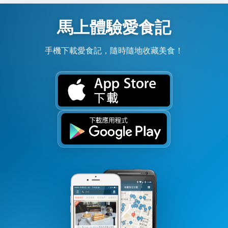
馬上體驗愛食記
手機下載愛食記，隨時隨地收藏美食！