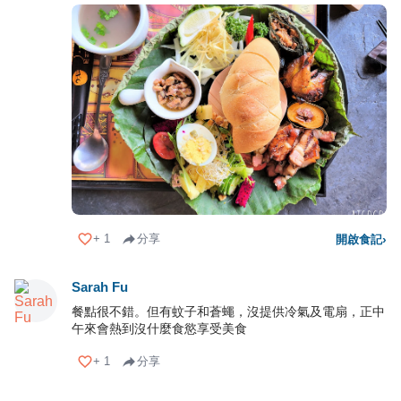
+
1
分享
開啟食記
›
Sarah Fu
餐點很不錯。但有蚊子和蒼蠅，沒提供冷氣及電扇，正中
午來會熱到沒什麼食慾享受美食
+
1
分享