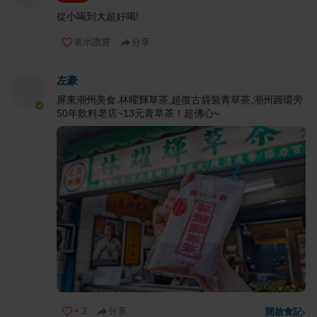
從小喝到大超好喝!
表示讚賞
分享
左豪
屏東潮州美食.林曜輝草茶,超復古袋裝青草茶,潮州圓環旁
50年飲料老店~13元青草茶！超佛心~
+
2
分享
開啟食記
›