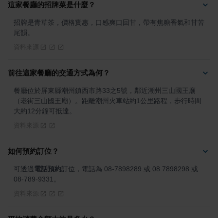
這家餐廳的招牌菜是什麼？
招牌是青草茶，價格實惠，口感爽口回甘，帶有焦糖香氣和甘苦
尾韻。
資料來源
前往這家餐廳的交通方式為何？
餐廳位於屏東縣潮州鎮西市路33之5號，鄰近潮州三山國王廟
（老街三山國王廟）。距離潮州火車站約1公里路程，步行時間
大約12分鐘可抵達。
資料來源
如何預約訂位？
可透過
電話預約
訂位，電話為 08-7898289 或 08 7898298 或 
08-789-9331。
資料來源