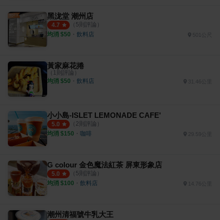
黑泷堂 潮州店
（
5
則評論）
4.7
均消 $
50
・
飲料店
501公尺
黃家麻花捲
（
1
則評論）
均消 $
50
・
飲料店
31.46公里
小小島-ISLET LEMONADE CAFE'
（
2
則評論）
5.0
均消 $
150
・
咖啡
29.59公里
G colour 金色魔法紅茶 屏東形象店
（
5
則評論）
5.0
均消 $
100
・
飲料店
14.76公里
潮州清福號牛乳大王