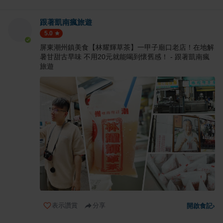
跟著凱南瘋旅遊
5.0
屏東潮州鎮美食【林耀輝草茶】一甲子廟口老店！在地解
暑甘甜古早味 不用20元就能喝到懷舊感！ - 跟著凱南瘋
旅遊
表示讚賞
分享
開啟食記
›