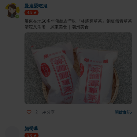
曼達愛吃鬼
4.5
屏東在地50多年傳統古早味『林耀輝草茶』銅板價青草茶
清涼又消暑！屏東美食｜潮州美食
+
2
分享
開啟食記
›
顏喬葦
5.0