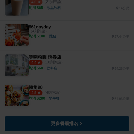
（
21
則評論）
4.0
均消 $
65
・
冰品飲料
14公尺
861dayday
（
4
則評論）
均消 $
100
・
甜點
27.44公里
等咧粉圓 恆春店
（
18
則評論）
4.4
均消 $
60
・
飲料店
64.28公里
轉角98
（
4
則評論）
4.5
均消 $
280
・
早午餐
64.93公里
更多餐廳排名