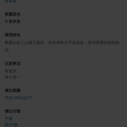
青草茶
推薦菜色
🌟
青草茶
環境特色
餐廳位於三山國王廟前，具有傳統古早味風格，提供懷舊的袋裝飲
品。
注意事項
有低消
買十送一
價位範圍
均消 200元以下
價位分類
平價
高CP值