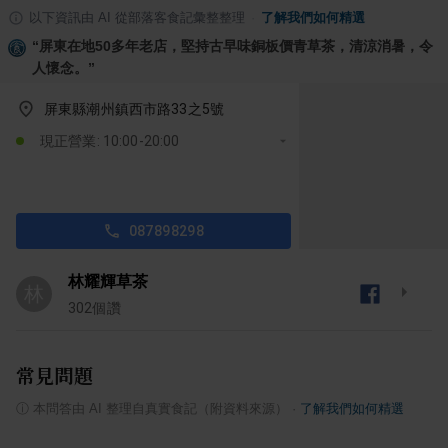
以下資訊由 AI 從部落客食記彙整整理
·
了解我們如何精選
“
屏東在地50多年老店，堅持古早味銅板價青草茶，清涼消暑，令
人懷念。
”
屏東縣潮州鎮西市路33之5號
現正營業: 10:00-20:00
087898298
林耀輝草茶
林
302
個讚
常見問題
ⓘ
本問答由 AI 整理自真實食記（附資料來源）
·
了解我們如何精選