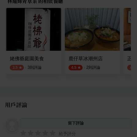
林耀輝青草茶 的相似餐廳
姥佛爺庭園美食
鹿仔草冰潮州店
正老
·
3
則評論
·
2
則評論
3.5
4.5
4.1
用戶評論
留下評論
給予評分