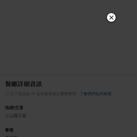
餐廳詳細資訊
ⓘ
以下資訊由 AI 從部落客食記彙整整理
·
了解我們如何精選
地標/交通
三山國王廟
餐種