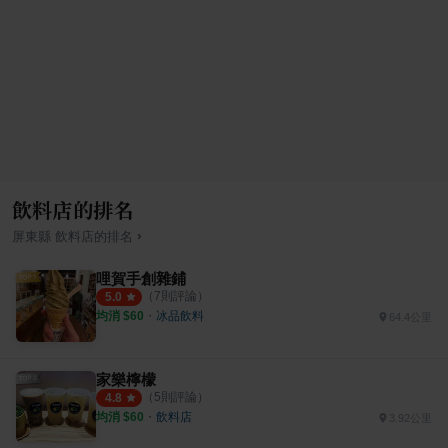
飲料店的排名
›
屏東縣
飲料店
的排名
哩賀手創雜鋪
（
7
則評論）
5.0
均消 $
60
・
冰品飲料
64.4公里
家樂檸檬
（
5
則評論）
4.8
均消 $
60
・
飲料店
3.92公里