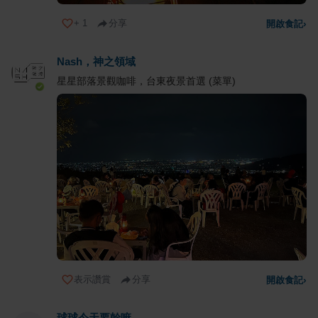
+
1
分享
開啟食記
›
Nash，神之領域
星星部落景觀咖啡，台東夜景首選 (菜單)
表示讚賞
分享
開啟食記
›
球球今天要幹嘛