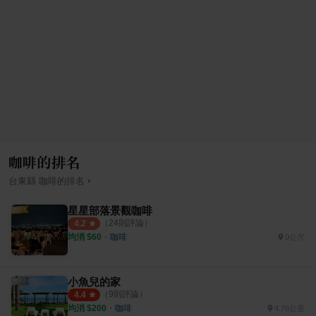
咖啡的排名
›
台東縣
咖啡
的排名
星星部落景觀咖啡
（
24
則評論）
4.2
均消 $
60
・
咖啡
0公尺
小魚兒的家
（
9
則評論）
4.4
均消 $
200
・
咖啡
4.76公里