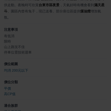
供走動。夜晚時可欣賞
台東市區夜景
，天氣好時有機會看到
滿天星
斗
。園區內曾有兔子，現已送養。部分座位區提供
煤油燈
增加氣
氛。
注意事項
有低消
限時
山上路況不佳
停車位需技術迴車
價位範圍
均消 200元以下
價位分類
平價
高CP值
適合族群