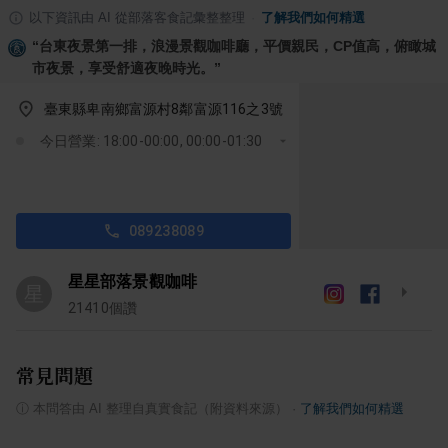
以下資訊由 AI 從部落客食記彙整整理
·
了解我們如何精選
“
台東夜景第一排，浪漫景觀咖啡廳，平價親民，CP值高，俯瞰城
市夜景，享受舒適夜晚時光。
”
臺東縣卑南鄉富源村8鄰富源116之3號
今日營業: 18:00-00:00, 00:00-01:30
089238089
星星部落景觀咖啡
星
21410
個讚
常見問題
ⓘ
本問答由 AI 整理自真實食記（附資料來源）
·
了解我們如何精選