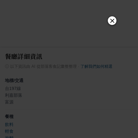
餐廳詳細資訊
ⓘ
以下資訊由 AI 從部落客食記彙整整理
·
了解我們如何精選
地標/交通
台197線
利嘉部落
富源
餐種
飲料
輕食
泡麵