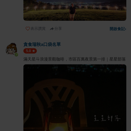
表示讚賞
分享
開啟食記
›
貪食瑞秋a口袋名單
5.0
滿天星斗浪漫景觀咖啡，市區百萬夜景第一排｜星星部落