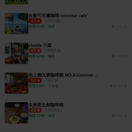
台東可可娜咖啡 coconut cafe'
（
19
則評論）
4.8
均消 $
250
・
咖啡
4.68公里
cheela 小屋
（
24
則評論）
3.5
均消 $
200
・
咖啡
5.85公里
池上鄉九號咖啡館 NO.9 Gourmet Coffee
（
7
則評論）
5.0
均消 $
300
・
下午茶
35.61公里
太麻里文創咖啡館
（
13
則評論）
4.0
均消 $
350
・
咖啡
6.74公里