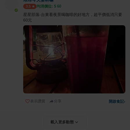
均消價位: $
60
3.5
星星部落-台東看夜景喝咖啡的好地方，超平價低消只要
60元
表示讚賞
分享
開啟食記
›
載入更多動態