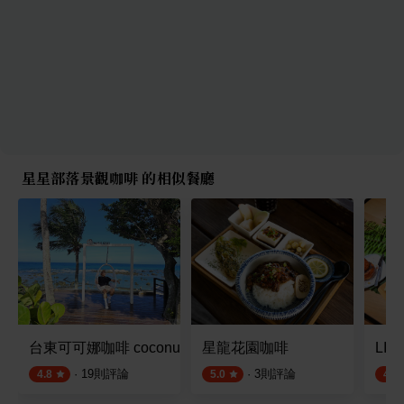
星星部落景觀咖啡 的相似餐廳
台東可可娜咖啡 coconut cafe'
星龍花園咖啡
LI.
·
19
則評論
·
3
則評論
4.8
5.0
4.9