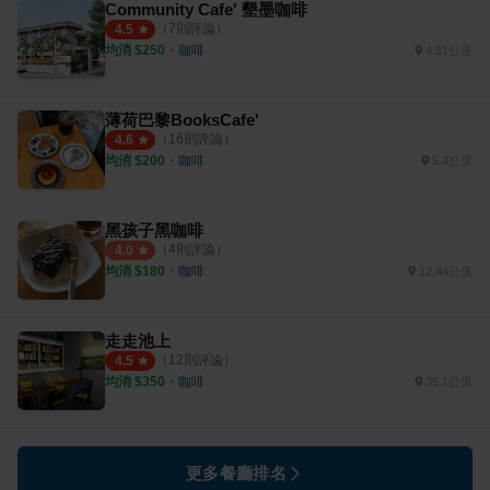
Community Cafe' 墾墨咖啡
（
7
則評論）
4.5
均消 $
250
・
咖啡
4.51公里
薄荷巴黎BooksCafe'
（
16
則評論）
4.6
均消 $
200
・
咖啡
5.4公里
黑孩子黑咖啡
（
4
則評論）
4.0
均消 $
180
・
咖啡
12.44公里
走走池上
（
12
則評論）
4.5
均消 $
350
・
咖啡
35.1公里
更多餐廳排名