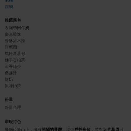
炸物
推薦菜色
🌟
阿華田牛奶
麥克雞塊
香酥甜不辣
洋蔥圈
馬鈴薯薯條
佛手香柚茶
茉香綠茶
桑葚汁
鮮奶
原味奶茶
份量
份量合理
環境特色
餐廳位於山上，擁有
開闊的景觀
，提供
戶外座位
，並有
大片草原
可