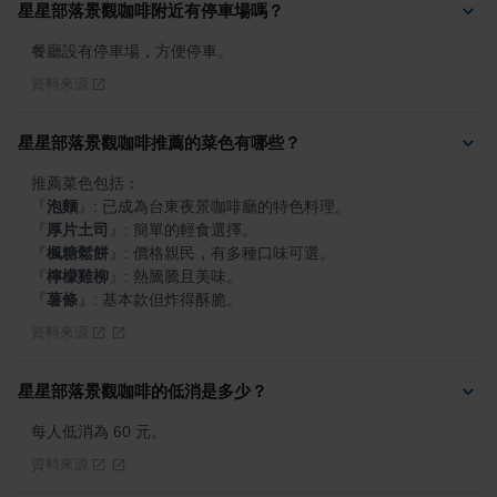
星星部落景觀咖啡附近有停車場嗎？
餐廳設有停車場，方便停車。
資料來源
星星部落景觀咖啡推薦的菜色有哪些？
『
泡麵
』
『
厚片土司
』
『
楓糖鬆餅
』
『
檸檬雞柳
』
『
薯條
』
: 基本款但炸得酥脆。
資料來源
星星部落景觀咖啡的低消是多少？
每人低消為 60 元。
資料來源