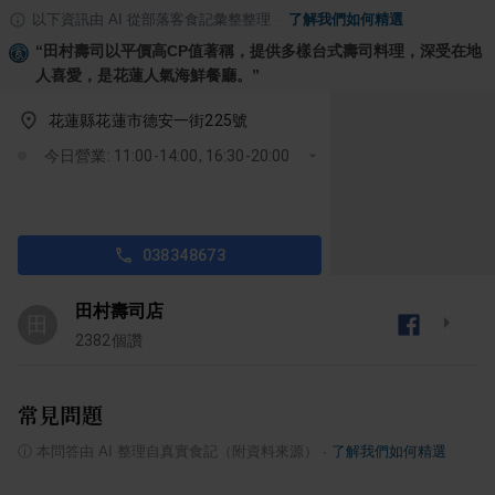
以下資訊由 AI 從部落客食記彙整整理
·
了解我們如何精選
“
田村壽司以平價高CP值著稱，提供多樣台式壽司料理，深受在地
人喜愛，是花蓮人氣海鮮餐廳。
”
花蓮縣花蓮市德安一街225號
今日營業: 11:00-14:00, 16:30-20:00
038348673
田村壽司店
田
2382
個讚
常見問題
ⓘ
本問答由 AI 整理自真實食記（附資料來源）
·
了解我們如何精選