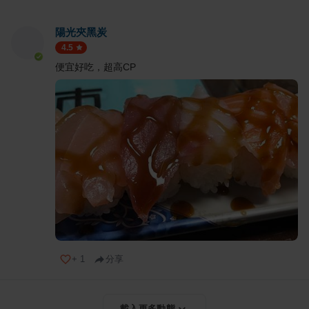
陽光夾黑炭
4.5
便宜好吃，超高CP
+
1
分享
載入更多動態