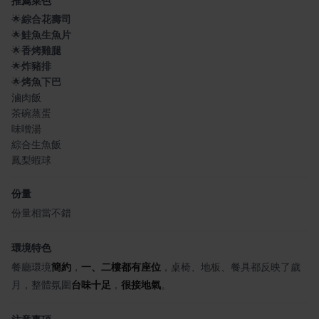
推薦菜色
🌟
綜合花壽司
🌟
鮭魚生魚片
🌟
香烤雞腿
🌟
炸豬排
🌟
烤魚下巴
滷肉飯
茶碗蒸蛋
味噌湯
綜合生魚飯
鳳梨蝦球
份量
份量相當不錯
環境特色
餐廳環境
簡約
，
一、二樓都有座位
，桌椅、地板、餐具都反映了歲
月，整體氛圍
台味十足
，
很接地氣
。