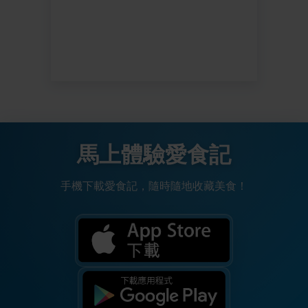
馬上體驗愛食記
手機下載愛食記，隨時隨地收藏美食！