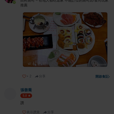
田村壽司 ~ 在地人都吃這家 不能訂位的壽司店/食尚玩家
推薦
+
2
分享
開啟食記
›
張善喬
5.0
讚
表示讚賞
分享