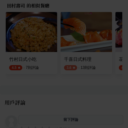
田村壽司 的相似餐廳
竹村日式小吃
千喜日式料理
花本
·
7
則評論
·
13
則評論
4.5
3.6
4.4
用戶評論
留下評論