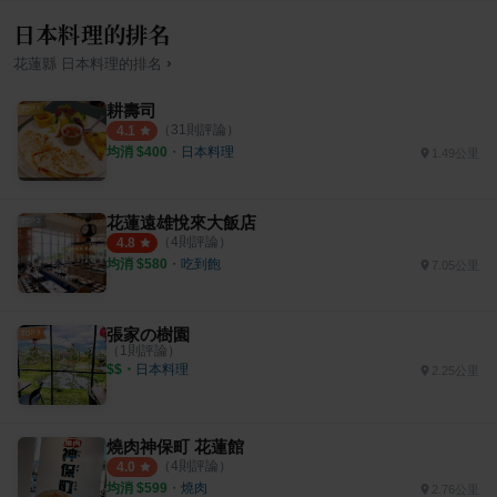
日本料理的排名
›
花蓮縣
日本料理
的排名
耕壽司
（
31
則評論）
4.1
均消 $
400
・
日本料理
1.49公里
花蓮遠雄悅來大飯店
（
4
則評論）
4.8
均消 $
580
・
吃到飽
7.05公里
張家の樹園
（
1
則評論）
$$
・
日本料理
2.25公里
燒肉神保町 花蓮館
（
4
則評論）
4.0
均消 $
599
・
燒肉
2.76公里