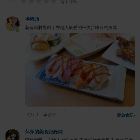
給予評分
捲捲頭
花蓮田村壽司｜在地人最愛的平價台味日料推薦
+
1
分享
開啟食記
›
萍萍的美食記錄網