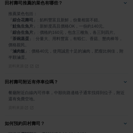
田村壽司推薦的菜色有哪些？
『
綜合花壽司
』
『
鮭魚生魚片
』
『
綜合生魚片
』
『
茶碗蒸蛋
』
: 分量大、用料豐富，有蝦仁、香菇、蟹肉棒等，
『
滷肉飯
』
: 價格40元，使用誠意十足的滷肉，肥瘦比例佳，附
半顆滷蛋。
資料來源
田村壽司附近有停車位嗎？
餐廳附近白線內可停車，中順街路邊格子通常找得到位子，附近
還有免費空地。
資料來源
如何預約田村壽司？