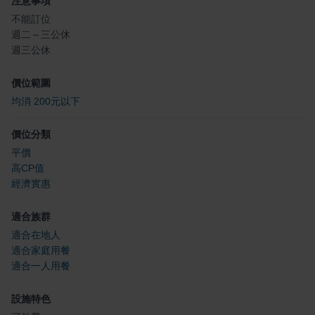
注意事項
不能訂位
週二～三公休
週三公休
價位範圍
均消 200元以下
價位分類
平價
高CP值
經濟實惠
適合族群
適合在地人
適合家庭用餐
適合一人用餐
設施特色