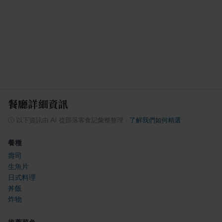
餐廳詳細資訊
ⓘ
以下資訊由 AI 從部落客食記彙整整理
·
了解我們如何精選
餐種
壽司
生魚片
日式料理
丼飯
炸物