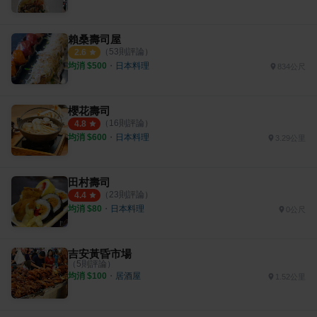
賴桑壽司屋
（
53
則評論）
2.6
均消 $
500
・
日本料理
834公尺
櫻花壽司
（
16
則評論）
4.8
均消 $
600
・
日本料理
3.29公里
田村壽司
（
23
則評論）
4.4
均消 $
80
・
日本料理
0公尺
吉安黃昏市場
（
5
則評論）
均消 $
100
・
居酒屋
1.52公里