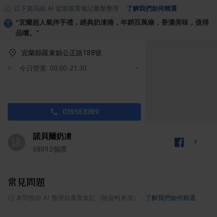
以下資訊由 AI 從部落客食記彙整整理
·
了解我們如何精選
“
宜蘭超人氣伴手禮，經典奶凍捲，年銷百萬條，香濃美味，值得
品嚐。
”
宜蘭縣羅東鎮公正路188號
今日營業: 09:00-21:30
039558389
諾貝爾奶凍
諾
68892
個讚
常見問題
ⓘ
本問答由 AI 整理自真實食記（附資料來源）
·
了解我們如何精選