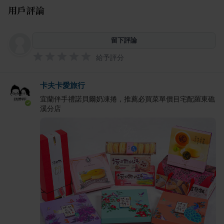
用戶評論
留下評論
給予評分
卡夫卡愛旅行
宜蘭伴手禮諾貝爾奶凍捲，推薦必買菜單價目宅配羅東礁
溪分店