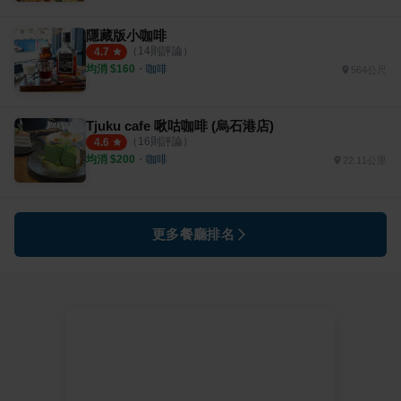
隱藏版小咖啡
（
14
則評論）
4.7
均消 $
160
・
咖啡
564公尺
Tjuku cafe 啾咕咖啡 (烏石港店)
（
16
則評論）
4.6
均消 $
200
・
咖啡
22.11公里
更多餐廳排名