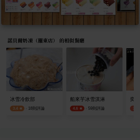
諾貝爾奶凍（羅東店） 的相似餐廳
冰雪冷飲部
船來芋冰雪淇淋
奕順
·
18
則評論
·
59
則評論
3.4
4.6
3.8