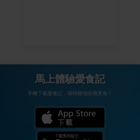
馬上體驗愛食記
手機下載愛食記，隨時隨地收藏美食！