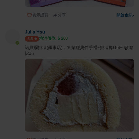
表示讚賞
分享
開啟食記
›
Julia Hsu
均消價位: $
200
3.5
諾貝爾奶凍(羅東店)，宜蘭經典伴手禮~奶凍捲Get~ @ 哈
比Ju