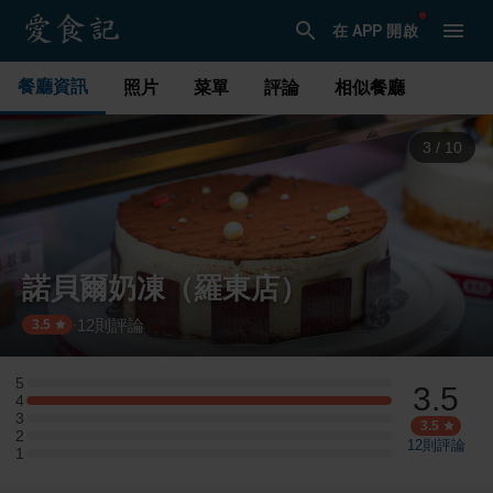
在 APP 開啟
餐廳資訊
照片
菜單
評論
相似餐廳
4
/
10
諾貝爾奶凍（羅東店）
12
則評論
·
3.5
5
3.5
5 星：0 則評論
4
4 星：1 則評論
3
3 星：0 則評論
3.5
2
2 星：0 則評論
12
則評論
1
1 星：0 則評論