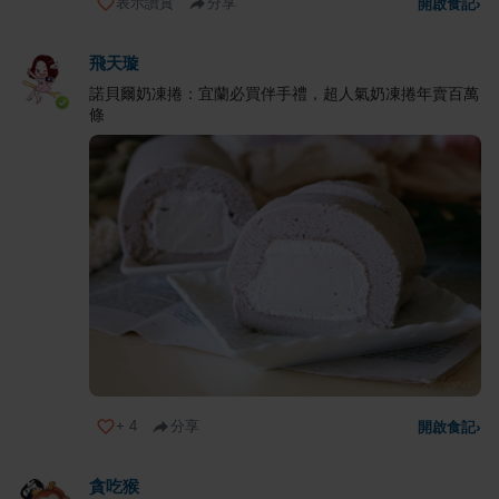
表示讚賞
分享
開啟食記
›
飛天璇
諾貝爾奶凍捲：宜蘭必買伴手禮，超人氣奶凍捲年賣百萬
條
+
4
分享
開啟食記
›
貪吃猴