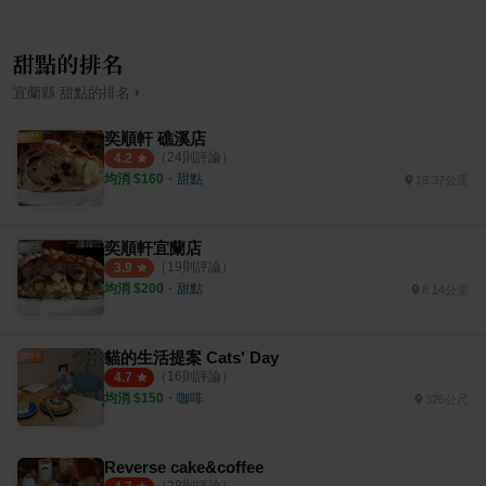
甜點的排名
›
宜蘭縣
甜點
的排名
奕順軒 礁溪店
（
24
則評論）
4.2
均消 $
160
・
甜點
16.37公里
奕順軒宜蘭店
（
19
則評論）
3.9
均消 $
200
・
甜點
8.14公里
貓的生活提案 Cats' Day
（
16
則評論）
4.7
均消 $
150
・
咖啡
326公尺
Reverse cake&coffee