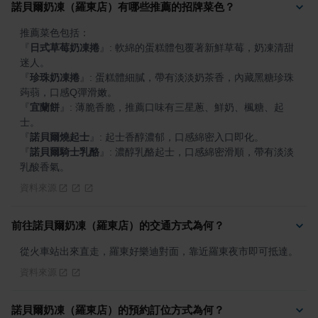
諾貝爾奶凍（羅東店）有哪些推薦的招牌菜色？
『
日式草莓奶凍捲
』
: 軟綿的蛋糕體包覆著新鮮草莓，奶凍清甜
『
珍珠奶凍捲
』
: 蛋糕體細膩，帶有淡淡奶茶香，內藏黑糖珍珠
『
宜蘭餅
』
: 薄脆香脆，推薦口味有三星蔥、鮮奶、楓糖、起
『
諾貝爾燒起士
』
『
諾貝爾騎士乳酪
』
: 濃醇乳酪起士，口感綿密滑順，帶有淡淡
乳酸香氣。
資料來源
前往諾貝爾奶凍（羅東店）的交通方式為何？
從火車站出來直走，羅東好樂迪對面，靠近羅東夜市即可抵達。
資料來源
諾貝爾奶凍（羅東店）的預約訂位方式為何？