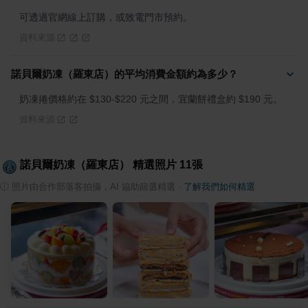
可透過官網線上訂購，或致電門市預約。
資料來源
諾貝爾奶凍（羅東店）的平均消費金額約為多少？
奶凍捲價格約在 $130-$220 元之間，宜蘭餅禮盒約 $190 元。
資料來源
諾貝爾奶凍（羅東店）
精選照片
11
張
ⓘ
照片由合作部落客拍攝，AI 協助篩選精選
·
了解我們如何精選