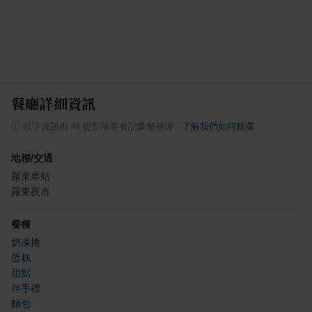
餐廳詳細資訊
ⓘ
以下資訊由 AI 從部落客食記彙整整理
·
了解我們如何精選
地標/交通
羅東車站
羅東夜市
餐種
奶凍捲
蛋糕
甜點
伴手禮
麵包