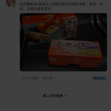
諾貝爾奶凍-羅東店│宜蘭必買好吃的奶凍捲，蛋糕、烘
焙、宜蘭名產專賣店
表示讚賞
分享
開啟食記
›
載入更多動態