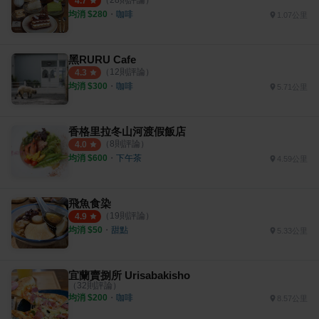
（
28
則評論）
4.7
均消 $
280
・
咖啡
1.07公里
黑RURU Cafe
（
12
則評論）
4.3
均消 $
300
・
咖啡
5.71公里
香格里拉冬山河渡假飯店
（
8
則評論）
4.0
均消 $
600
・
下午茶
4.59公里
飛魚食染
（
19
則評論）
4.9
均消 $
50
・
甜點
5.33公里
宜蘭賣捌所 Urisabakisho
（
32
則評論）
均消 $
200
・
咖啡
8.57公里