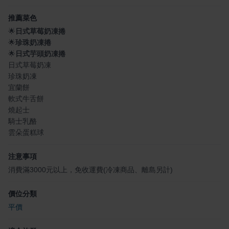
推薦菜色
🌟
日式草莓奶凍捲
🌟
珍珠奶凍捲
🌟
日式芋頭奶凍捲
日式草莓奶凍
珍珠奶凍
宜蘭餅
軟式牛舌餅
燒起士
騎士乳酪
雲朵蛋糕球
注意事項
消費滿3000元以上，免收運費(冷凍商品、離島另計)
價位分類
平價