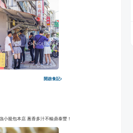
›
開啟食記
最強小籠包本店 蔥香多汁不輸鼎泰豐！