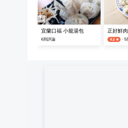
宜蘭口福 小籠湯包
正好鮮肉
則評論
6
則評論
·
5
4.2