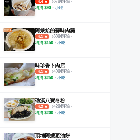
（
87
則評論）
4.4
均消 $
90
・
小吃
阿娘給的蒜味肉羹
籠包
原來鮮肉小籠包
正好
（
83
則評論）
4.1
·
13
則評論
均消 $
150
・
小吃
·
7
則評論
5.0
4.0
味珍香卜肉店
（
40
則評論）
4.1
均消 $
250
・
小吃
礁溪八寶冬粉
（
42
則評論）
4.2
均消 $
200
・
小吃
頂埔阿嬤蔥油餅