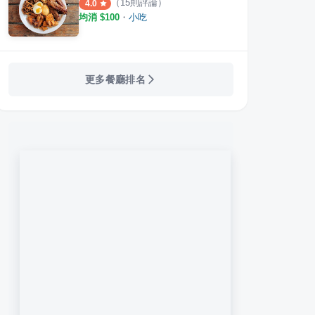
（
15
則評論）
4.0
均消 $
100
・
小吃
更多餐廳排名