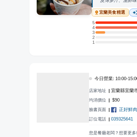
皮薄多汁、湯鮮味
宜蘭
美食精選
5
5 星：7 則評論
4
4 星：10 則評論
3
3 星：1 則評論
2
2 星：0 則評論
1
1 星：0 則評論
今日營業: 10:00-15:0
宜蘭縣宜蘭市
店家地址
|
$
90
均消價位
|
正好鮮
臉書頁面
|
039325641
訂位電話
|
您是餐廳老闆？想要更多