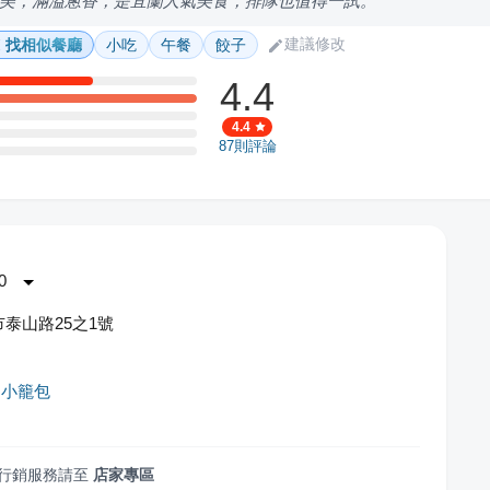
美，滿溢蔥香，是宜蘭人氣美食，排隊也值得一試。
建議修改
找相似餐廳
小吃
午餐
餃子
4.4
4.4
87
則評論
0
泰山路25之1號
肉小籠包
行銷服務請至
店家專區