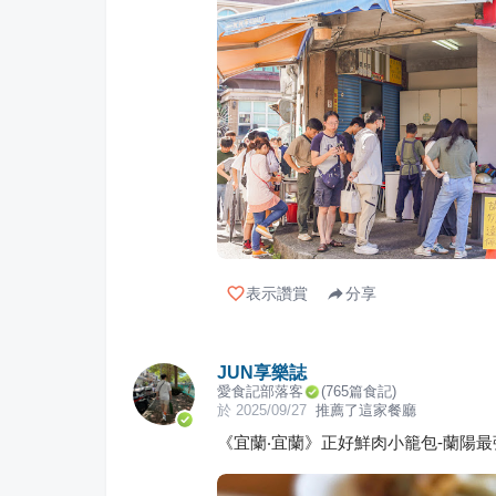
表示讚賞
分享
JUN享樂誌
愛食記部落客
(
765
篇食記)
於
2025/09/27
推薦了這家餐廳
《宜蘭‧宜蘭》正好鮮肉小籠包-蘭陽