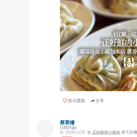
表示讚賞
分享
蔡蓉姍
(
1
則評論)
於
2019/11/29
在
正好鮮肉小籠包
留下評