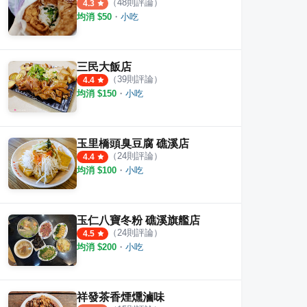
（
48
則評論）
4.3
均消 $
50
・
小吃
三民大飯店
（
39
則評論）
4.4
均消 $
150
・
小吃
玉里橋頭臭豆腐 礁溪店
（
24
則評論）
4.4
均消 $
100
・
小吃
玉仁八寶冬粉 礁溪旗艦店
（
24
則評論）
4.5
均消 $
200
・
小吃
祥發茶香煙燻滷味