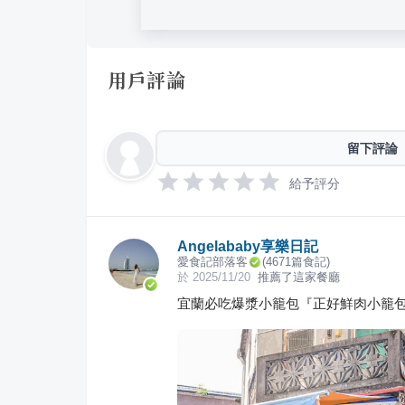
用戶評論
留下評論
給予評分
Angelababy享樂日記
愛食記部落客
(
4671
篇食記)
於
2025/11/20
推薦了這家餐廳
宜蘭必吃爆漿小籠包『正好鮮肉小籠