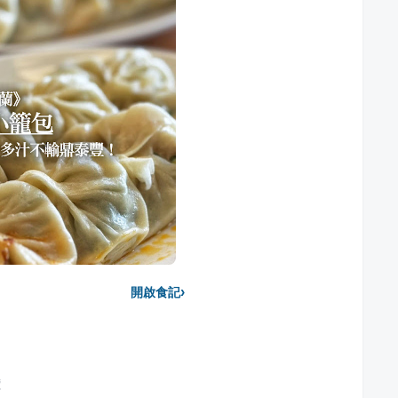
›
開啟食記
價