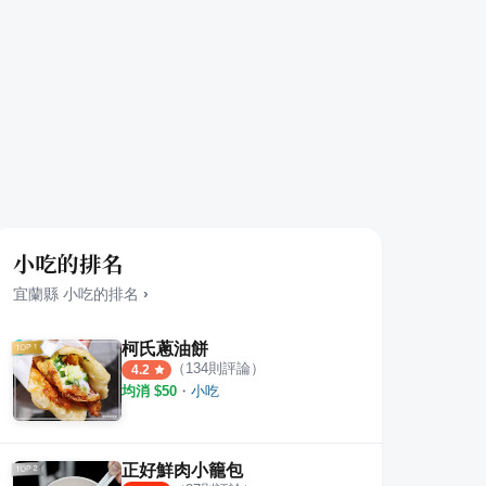
小吃的排名
宜蘭縣
小吃
的排名
›
柯氏蔥油餅
（
134
則評論）
4.2
均消 $
50
・
小吃
正好鮮肉小籠包