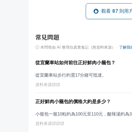
觀看
87
則用
常見問題
ⓘ
本問答由 AI 整理自真實食記（附資料來源）
·
了解我
從宜蘭車站如何前往正好鮮肉小籠包？
從宜蘭車站步行約需17分鐘可抵達。
資料來源
正好鮮肉小籠包的價格大約是多少？
小籠包一籠10粒約為100元至110元，酸辣湯約為3
資料來源