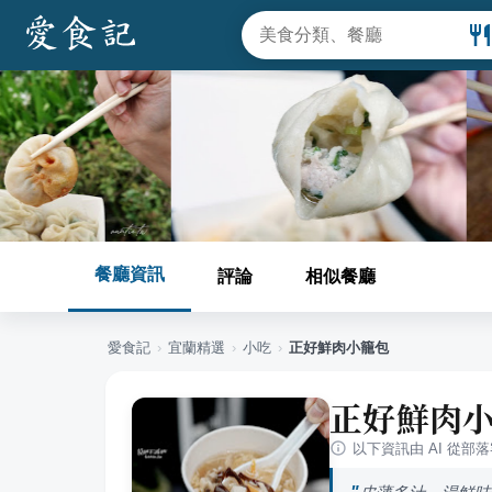
餐廳資訊
評論
相似餐廳
愛食記
›
宜蘭
精選
›
小吃
›
正好鮮肉小籠包
正好鮮肉
以下資訊由 AI 從部