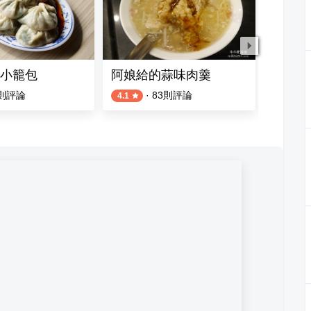
小籠包
阿娘給的蒜味肉羹
真實小
則評論
·
83
則評論
4.1
4.9