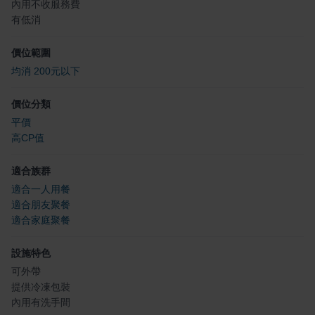
內用不收服務費
有低消
價位範圍
均消 200元以下
價位分類
平價
高CP值
適合族群
適合一人用餐
適合朋友聚餐
適合家庭聚餐
設施特色
可外帶
提供冷凍包裝
內用有洗手間