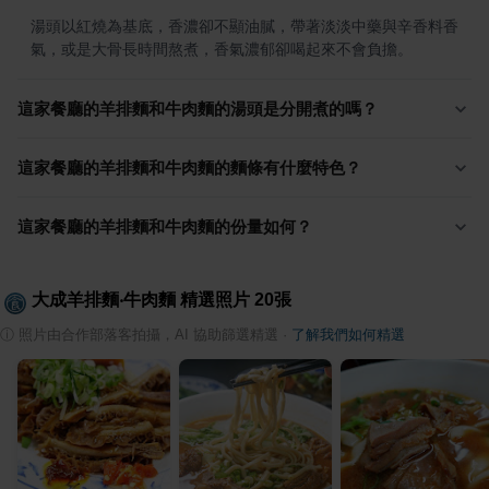
湯頭以紅燒為基底，香濃卻不顯油膩，帶著淡淡中藥與辛香料香
氣，或是大骨長時間熬煮，香氣濃郁卻喝起來不會負擔。
這家餐廳的羊排麵和牛肉麵的湯頭是分開煮的嗎？
這家餐廳的羊排麵和牛肉麵的麵條有什麼特色？
這家餐廳的羊排麵和牛肉麵的份量如何？
大成羊排麵‧牛肉麵
精選照片
20
張
ⓘ
照片由合作部落客拍攝，AI 協助篩選精選
·
了解我們如何精選