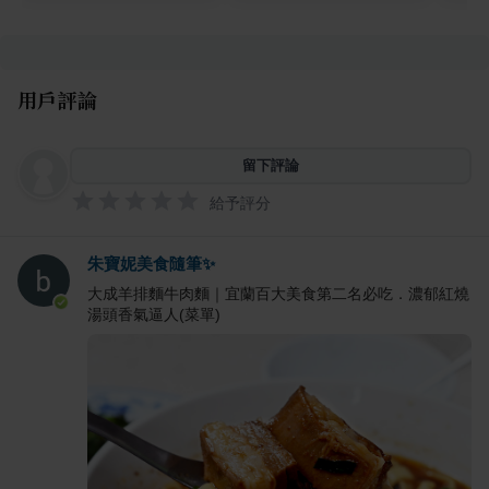
用戶評論
留下評論
給予評分
朱寶妮美食隨筆✨
大成羊排麵牛肉麵｜宜蘭百大美食第二名必吃．濃郁紅燒
湯頭香氣逼人(菜單)