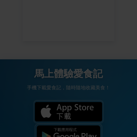
馬上體驗愛食記
手機下載愛食記，隨時隨地收藏美食！