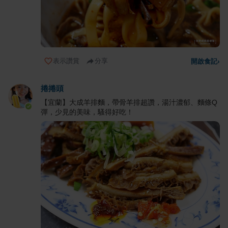
表示讚賞
分享
開啟食記
›
捲捲頭
【宜蘭】大成羊排麵，帶骨羊排超讚，湯汁濃郁、麵條Q
彈，少見的美味，騷得好吃！