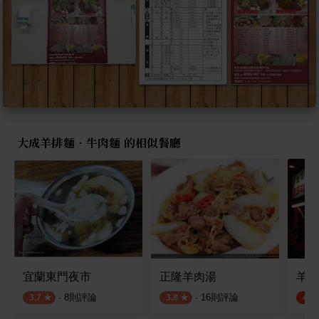
大成羊排麵‧牛肉麵 的相似餐廳
宜蘭東門夜市
正隆羊肉湯
羊陶
·
8
則評論
·
16
則評論
3.7
3.8
4.6