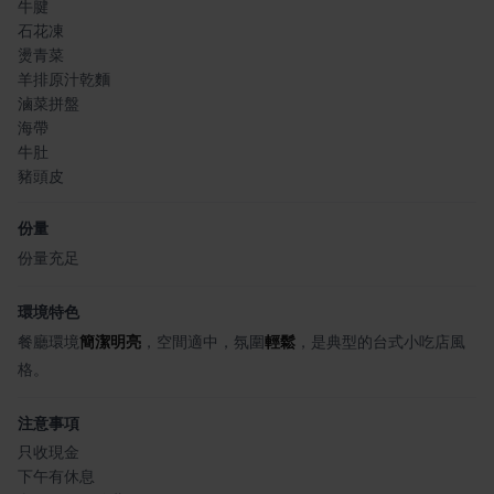
牛腱
石花凍
燙青菜
羊排原汁乾麵
滷菜拼盤
海帶
牛肚
豬頭皮
份量
份量充足
環境特色
餐廳環境
簡潔明亮
，空間適中，氛圍
輕鬆
，是典型的台式小吃店風
格。
注意事項
只收現金
下午有休息