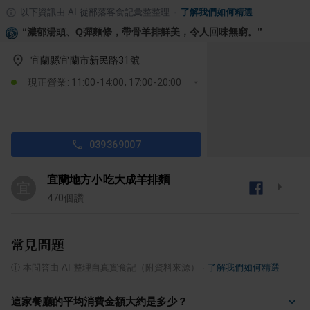
以下資訊由 AI 從部落客食記彙整整理
·
了解我們如何精選
“
濃郁湯頭、Q彈麵條，帶骨羊排鮮美，令人回味無窮。
”
宜蘭縣宜蘭市新民路31號
現正營業: 11:00-14:00, 17:00-20:00
039369007
宜蘭地方小吃大成羊排麵
宜
470
個讚
常見問題
ⓘ
本問答由 AI 整理自真實食記（附資料來源）
·
了解我們如何精選
這家餐廳的平均消費金額大約是多少？