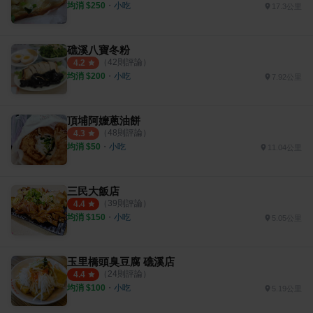
均消 $
250
・
小吃
17.3公里
礁溪八寶冬粉
（
42
則評論）
4.2
均消 $
200
・
小吃
7.92公里
頂埔阿嬤蔥油餅
（
48
則評論）
4.3
均消 $
50
・
小吃
11.04公里
三民大飯店
（
39
則評論）
4.4
均消 $
150
・
小吃
5.05公里
玉里橋頭臭豆腐 礁溪店
（
24
則評論）
4.4
均消 $
100
・
小吃
5.19公里