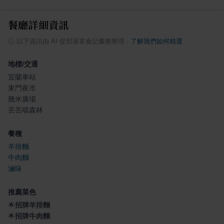
餐廳詳細資訊
ⓘ
以下資訊由 AI 從部落客食記彙整整理
·
了解我們如何精選
地標/交通
宜蘭車站
東門夜市
幾米廣場
丟丟噹森林
餐種
羊排麵
牛肉麵
滷味
推薦菜色
🌟
招牌羊排麵
🌟
招牌牛肉麵