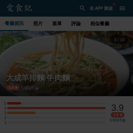
在 APP 開啟
餐廳資訊
照片
菜單
評論
相似餐廳
3
/
10
大成羊排麵‧牛肉麵
53
則評論
·
3.9
5
3.9
5 星：1 則評論
4
4 星：7 則評論
3
3 星：2 則評論
3.9
2
2 星：0 則評論
53
則評論
1
1 星：0 則評論