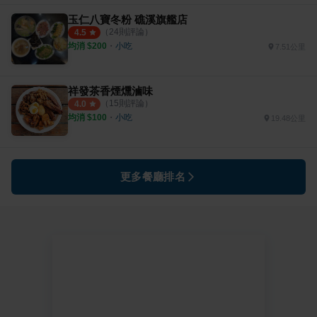
玉仁八寶冬粉 礁溪旗艦店
（
24
則評論）
4.5
均消 $
200
・
小吃
7.51公里
祥發茶香煙燻滷味
（
15
則評論）
4.0
均消 $
100
・
小吃
19.48公里
更多餐廳排名