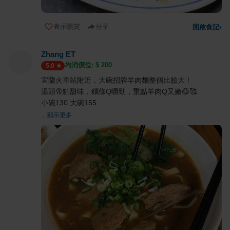
表示讚賞
分享
開啟食記
›
Zhang ET
均消價位: $
200
5.0
宜蘭火車站附近，大碗招牌羊肉麵整個比臉大！
湯頭帶點甜味，麵條Q嚼勁，重點羊肉Q又嫩😋🥰
小碗130 大碗155
... 顯示更多