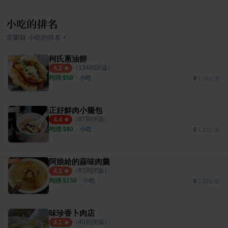
小吃的排名
›
宜蘭縣
小吃
的排名
柯氏蔥油餅
（
134
則評論）
4.2
均消 $
50
・
小吃
7.29公里
正好鮮肉小籠包
（
87
則評論）
4.4
均消 $
90
・
小吃
1.03公里
阿娘給的蒜味肉羹
（
83
則評論）
4.1
均消 $
150
・
小吃
1.83公里
味珍香卜肉店
（
40
則評論）
4.1