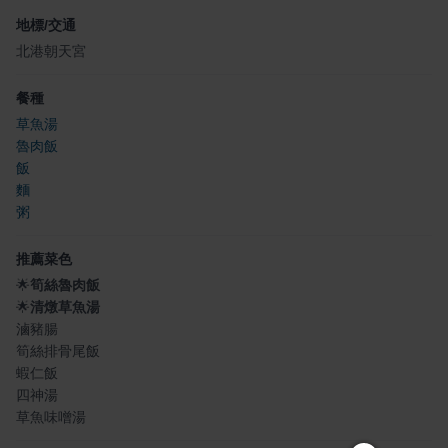
地標/交通
北港朝天宮
餐種
草魚湯
魯肉飯
飯
麵
粥
推薦菜色
🌟
筍絲魯肉飯
🌟
清燉草魚湯
滷豬腸
筍絲排骨尾飯
蝦仁飯
四神湯
草魚味噌湯