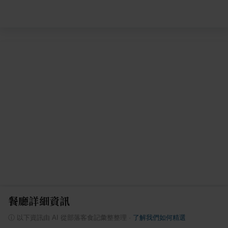
餐廳詳細資訊
ⓘ
以下資訊由 AI 從部落客食記彙整整理
·
了解我們如何精選