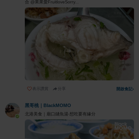
合 @果果愛FruitloveSorry...
表示讚賞
分享
開啟食記
›
黑哥桃｜BlackMOMO
北港美食｜廟口鐹魚湯‧想吃要有緣分