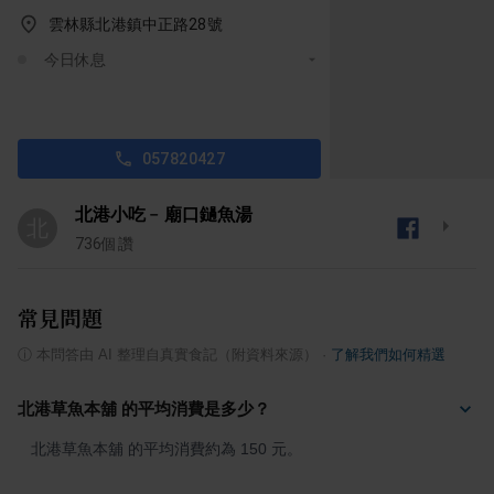
雲林縣北港鎮中正路28號
今日休息
057820427
北港小吃﹣廟口鐹魚湯
北
736
個讚
常見問題
ⓘ
本問答由 AI 整理自真實食記（附資料來源）
·
了解我們如何精選
北港草魚本舖 的平均消費是多少？
北港草魚本舖 的平均消費約為 150 元。