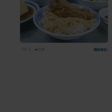
+
1
分享
開啟食記
›