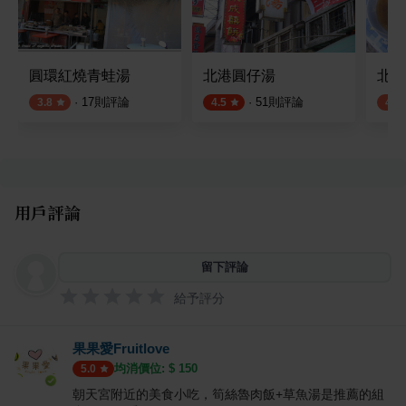
圓環紅燒青蛙湯
北港圓仔湯
北港
·
17
則評論
·
51
則評論
3.8
4.5
4.0
用戶評論
留下評論
給予評分
果果愛Fruitlove
均消價位: $
150
5.0
朝天宮附近的美食小吃，筍絲魯肉飯+草魚湯是推薦的組