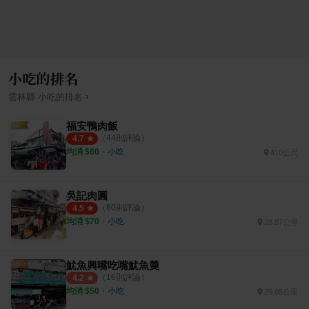
小吃的排名
›
雲林縣
小吃
的排名
福安鴨肉飯
（
44
則評論）
4.7
均消 $
60
・
小吃
410公尺
吳記肉圓
（
60
則評論）
4.5
均消 $
70
・
小吃
28.87公里
魷魚興嘴吃嘴魷魚羮
（
16
則評論）
4.2
均消 $
50
・
小吃
29.05公里