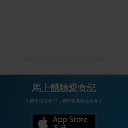
馬上體驗愛食記
手機下載愛食記，隨時隨地收藏美食！