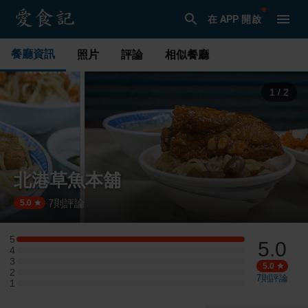
在 APP 開啟
餐廳資訊
照片
評論
相似餐廳
1
/
2
北港草魚本舖
7
則評論
·
5.0
5
5.0
5 星：1 則評論
4
4 星：0 則評論
3
3 星：0 則評論
5.0
2
2 星：0 則評論
7
則評論
1
1 星：0 則評論