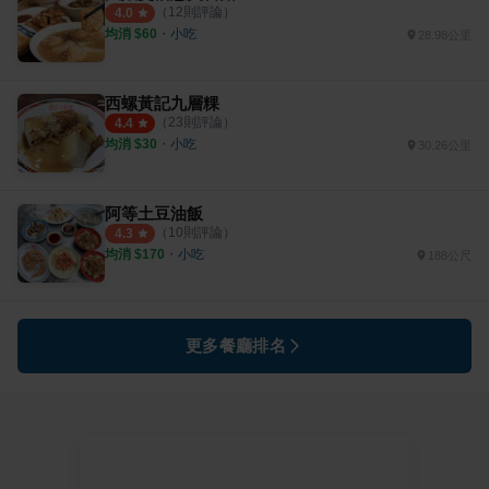
（
12
則評論）
4.0
均消 $
60
・
小吃
28.98公里
西螺黃記九層粿
（
23
則評論）
4.4
均消 $
30
・
小吃
30.26公里
阿等土豆油飯
（
10
則評論）
4.3
均消 $
170
・
小吃
188公尺
更多餐廳排名