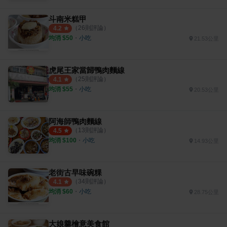
斗南米糕甲
（
26
則評論）
4.2
均消 $
50
・
小吃
21.53公里
虎尾王家當歸鴨肉麵線
（
25
則評論）
4.1
均消 $
55
・
小吃
20.53公里
阿海師鴨肉麵線
（
13
則評論）
4.5
均消 $
100
・
小吃
14.93公里
老街古早味碗粿
（
34
則評論）
4.1
均消 $
60
・
小吃
28.75公里
大娘羹檜意美食館