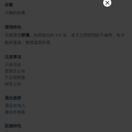
份量
大碗的份量
環境特色
店家環境
舒適
，內用座位約 4-5 張，桌子之間有間距不擁擠，有冷
氣與電扇，整體溫度舒適。
注意事項
只收現金
星期五公休
不定期營業
經常公休
適合族群
適合在地人
適合外地客
設施特色