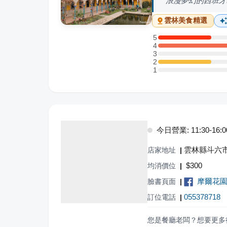
浪漫夢幻的西班牙
雲林
美食精選
5
5 星：1 則評論
4
4 星：3 則評論
3
3 星：0 則評論
2
2 星：1 則評論
1
1 星：0 則評論
今日營業: 11:30-16:0
雲林縣斗六市
店家地址
|
$
300
均消價位
|
摩爾花
臉書頁面
|
055378718
訂位電話
|
您是餐廳老闆？想要更多