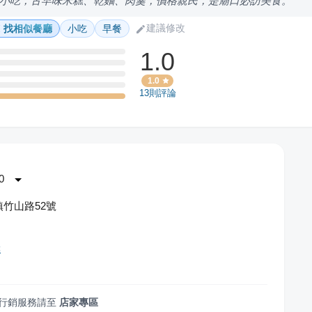
小吃，古早味米糕、乾麵、肉羹，價格親民，是廟口必訪美食。
建議修改
找相似餐廳
小吃
早餐
1.0
1.0
13
則評論
0
竹山路52號
糕
行銷服務請至
店家專區