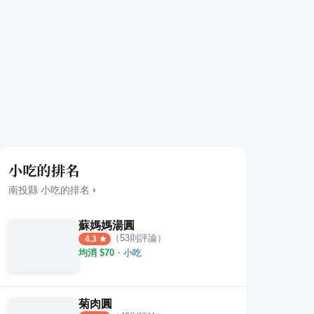
小吃的排名
南投縣
小吃
的排名
›
蘇媽媽湯圓
（
53
則評論）
4.3
均消 $
70
・
小吃
菊肉圓