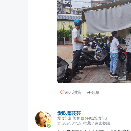
表示讚賞
分享
愛吃鬼芸芸
愛食記部落客
(
4402
篇食記)
於
2024/04/15
推薦了這家餐廳