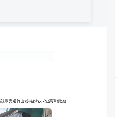
祖廟旁邊竹山老街必吃小吃(菜單價錢)