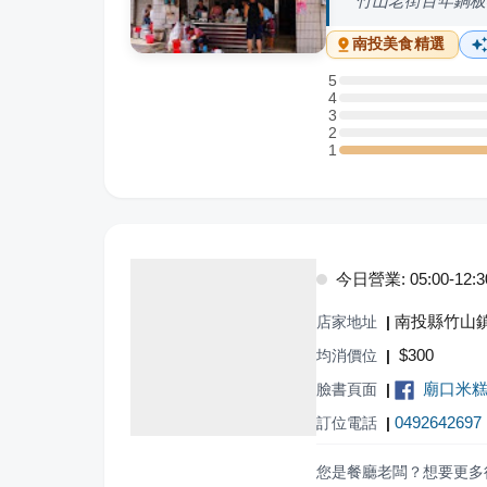
竹山老街百年銅板
南投
美食精選
5
5 星：0 則評論
4
4 星：0 則評論
3
3 星：0 則評論
2
2 星：0 則評論
1
1 星：1 則評論
今日營業: 05:00-12:3
南投縣竹山鎮
店家地址
|
$
300
均消價位
|
廟口米
臉書頁面
|
0492642697
訂位電話
|
您是餐廳老闆？想要更多