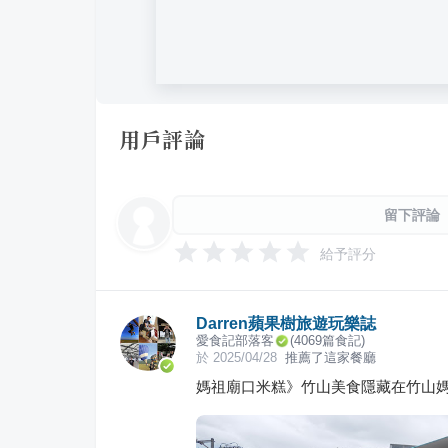
用戶評論
留下評論
給予評分
Darren蘋果樹旅遊玩樂誌
愛食記部落客
(
4069
篇食記)
於
2025/04/28
推薦了這家餐廳
媽祖廟口米糕》竹山美食隱藏在竹山媽