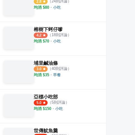
（
24
則評論）
2.8
均消 $
80
・
小吃
榕樹下蚵仔嗲
（
18
則評論）
4.2
均消 $
70
・
小吃
埔里鹹油條
（
40
則評論）
3.0
均消 $
35
・
早餐
亞標小吃部
（
5
則評論）
5.0
均消 $
150
・
小吃
世傳魷魚羹