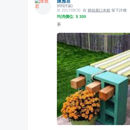
陳雅君
(
6
則評論)
於
2017/08/30
在
媽祖廟口米糕
留下評價
均消價位: $
300
不