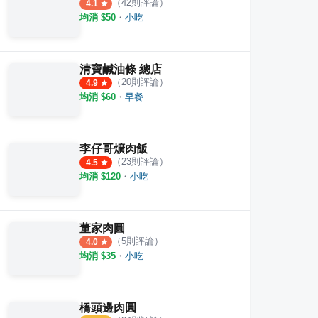
（
42
則評論）
4.1
均消 $
50
・
小吃
清寶鹹油條 總店
（
20
則評論）
4.9
均消 $
60
・
早餐
李仔哥爌肉飯
（
23
則評論）
4.5
均消 $
120
・
小吃
董家肉圓
（
5
則評論）
4.0
均消 $
35
・
小吃
橋頭邊肉圓