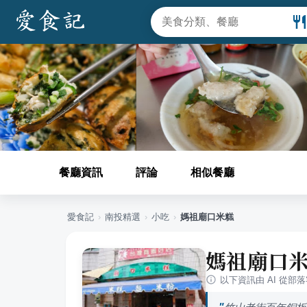
餐廳資訊
評論
相似餐廳
愛食記
›
南投
精選
›
小吃
›
媽祖廟口米糕
媽祖廟口
以下資訊由 AI 從部