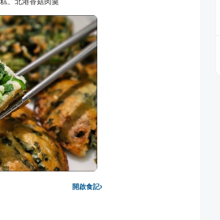
米糕、北港香菇肉羹
›
開啟食記