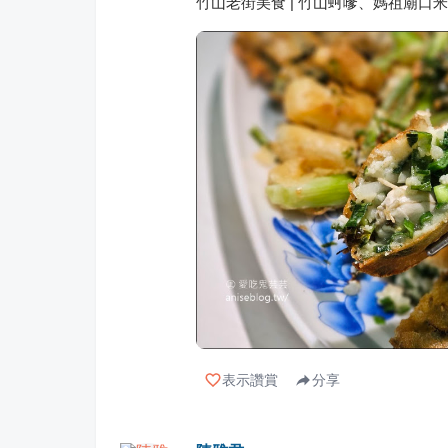
竹山老街美食 | 竹山蚵嗲、媽祖廟口
表示讚賞
分享