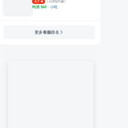
（
22
則評論）
4.7
均消 $
60
・
小吃
更多餐廳排名