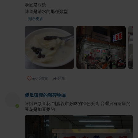
湯底是豆漿
味道是清水的那種類型
... 顯示更多
表示讚賞
分享
傻瓜狐狸的雜碎物品
阿娥豆漿豆花 到嘉義市必吃的特色美食 台灣只有這家的
豆花是加豆漿的