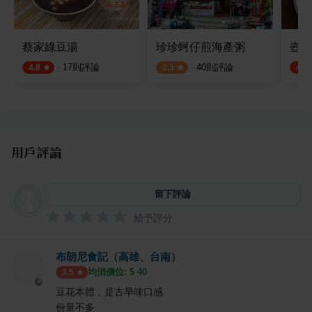
蔡家綠豆湯
珍珍蚵仔煎海產粥
壺豆
·
17
則評論
·
40
則評論
4.8
3.3
4.4
用戶評論
留下評論
給予評分
布朗尼食記（高雄、台南）
均消價位: $
40
3.5
豆花本體，是古早味口感
份量不多