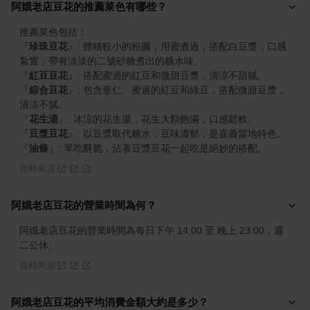
阿娥老店豆花的推薦菜色有哪些？
『
珍珠豆花
』
: 體積較小的粉圓，用蜜煮過，搭配白豆漿，口感
『
紅豆豆花
』
『
綜合豆花
』
: 包含薏仁、蜜過的紅豆和綠豆，搭配微甜豆漿，
『
花生湯
』
『
豆漿豆花
』
『
油條
』
: 單吃酥脆，沾著豆漿豆花一起吃是絕妙的搭配。
資料來源
阿娥老店豆花的營業時間為何？
阿娥老店豆花的營業時間為每日下午 14:00 至 晚上 23:00，週
二公休。
資料來源
阿娥老店豆花的平均消費金額大約是多少？