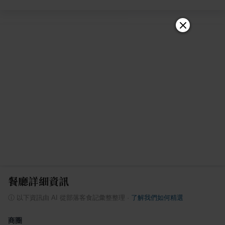
餐廳詳細資訊
ⓘ
以下資訊由 AI 從部落客食記彙整整理
·
了解我們如何精選
商圈