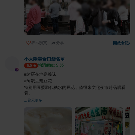
表示讚賞
分享
開啟食記
›
小太陽美食口袋名單
均消價位: $
35
5.0
#諸羅在地嘉義味
#阿娥豆漿豆花
特別用豆漿取代糖水的豆花，值得來文化夜市時品嚐看
看。
... 顯示更多