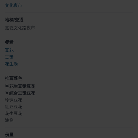
文化夜市
地標/交通
嘉義文化路夜市
餐種
豆花
豆漿
花生湯
推薦菜色
🌟
花生豆漿豆花
🌟
綜合豆漿豆花
珍珠豆花
紅豆豆花
花生豆花
油條
份量