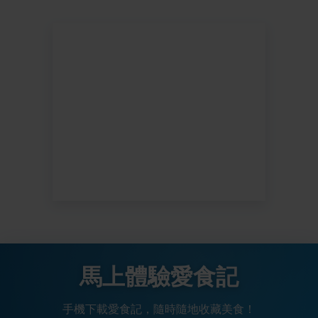
馬上體驗愛食記
手機下載愛食記，隨時隨地收藏美食！