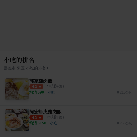
小吃的排名
›
嘉義市
東區
小吃
的排名
郭家雞肉飯
（
58
則評論）
4.1
均消 $
90
・
小吃
213公尺
阿宏師火雞肉飯
（
39
則評論）
4.5
均消 $
150
・
小吃
256公尺