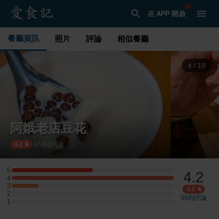
在 APP 開啟
餐廳資訊
照片
評論
相似餐廳
4
/
10
阿娥老店豆花
65
則評論
·
4.2
5
4.2
5 星：3 則評論
4
4 星：6 則評論
3
3 星：1 則評論
4.2
2
2 星：0 則評論
65
則評論
1
1 星：0 則評論