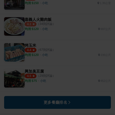
均消 $
150
・
小吃
1.35公里
嘉義人火雞肉飯
（
34
則評論）
4.1
均消 $
120
・
小吃
697公尺
烤玉米
（
67
則評論）
4.4
均消 $
120
・
小吃
235公尺
興加臭豆腐
（
29
則評論）
4.5
均消 $
75
・
小吃
852公尺
更多餐廳排名