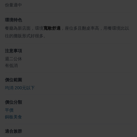
份量適中
環境特色
餐廳為新店面，環境
寬敞舒適
，座位多且翻桌率高，用餐環境比以
往的攤販形式好很多。
注意事項
週二公休
有低消
價位範圍
均消 200元以下
價位分類
平價
銅板美食
適合族群