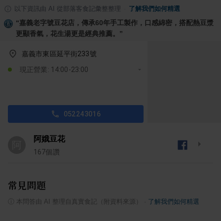
以下資訊由 AI 從部落客食記彙整整理
·
了解我們如何精選
“
嘉義老字號豆花店，傳承60年手工製作，口感綿密，搭配熱豆漿
更顯香氣，花生湯更是經典推薦。
”
嘉義市東區延平街233號
現正營業: 14:00-23:00
052243016
阿娥豆花
阿
167
個讚
常見問題
ⓘ
本問答由 AI 整理自真實食記（附資料來源）
·
了解我們如何精選