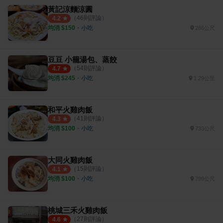
黃記涼麵涼圓
（
46
則評論）
4.2
均消 $
150
・
小吃
266公尺
豆豆 小籠湯包、蒸餃
（
54
則評論）
4.7
均消 $
245
・
小吃
1.29公里
和平火雞肉飯
（
41
則評論）
4.3
均消 $
100
・
小吃
733公尺
大同火雞肉飯
（
15
則評論）
4.1
均消 $
100
・
小吃
799公尺
桃城三禾火雞肉飯
（
27
則評論）
4.6