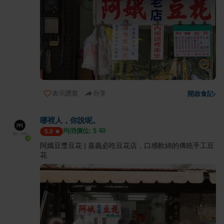
表示讚賞
分享
開啟食記
›
哪裡人，你說呢。
均消價位: $
40
5.0
阿娥豆漿豆花 | 嘉義必吃豆花店，口感軟綿的傳統手工豆
花