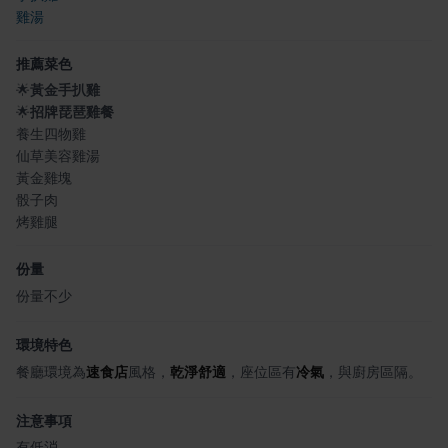
雞湯
推薦菜色
🌟
黃金手扒雞
🌟
招牌琵琶雞餐
養生四物雞
仙草美容雞湯
黃金雞塊
骰子肉
烤雞腿
份量
份量不少
環境特色
餐廳環境為
速食店
風格，
乾淨舒適
，座位區有
冷氣
，與廚房區隔。
注意事項
有低消