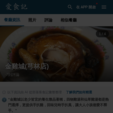
在 APP 開啟
餐廳資訊
照片
評論
相似餐廳
2
/
4
金雞城(芎林店)
7
則評論
·
以下資訊由 AI 從部落客食記彙整整理
·
了解我們如何精選
“
金雞城以老少皆宜的養生燉品著稱，四物雞湯和仙草雞湯都是熱
門選擇，更提供手扒雞，回味兒時手扒風，讓大人小孩都愛不釋
手。
”