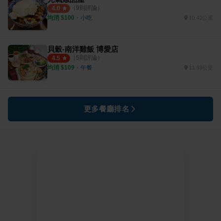
（
9
則評論）
4.0
均消 $
100
・
小吃
10.42公里
貝穀-南洋雞飯 博愛店
（
5
則評論）
4.5
均消 $
109
・
午餐
11.93公里
更多餐廳排名