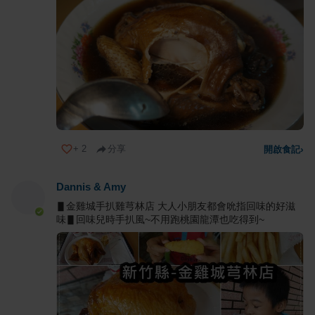
+
2
分享
開啟食記
›
Dannis & Amy
▋金雞城手扒雞芎林店 大人小朋友都會吮指回味的好滋
味▋回味兒時手扒風~不用跑桃園龍潭也吃得到~