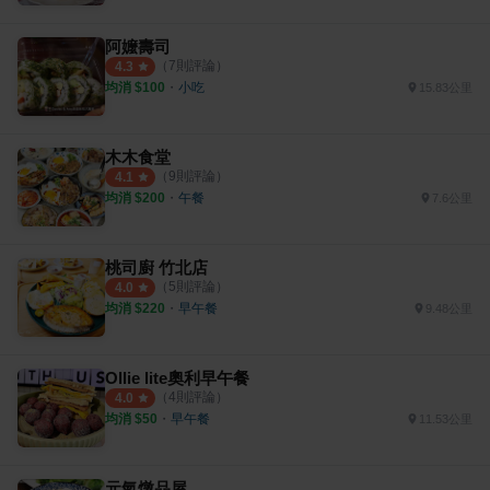
阿嬤壽司
（
7
則評論）
4.3
均消 $
100
・
小吃
15.83公里
木木食堂
（
9
則評論）
4.1
均消 $
200
・
午餐
7.6公里
桃司廚 竹北店
（
5
則評論）
4.0
均消 $
220
・
早午餐
9.48公里
Ollie lite奧利早午餐
（
4
則評論）
4.0
均消 $
50
・
早午餐
11.53公里
元氣燉品屋