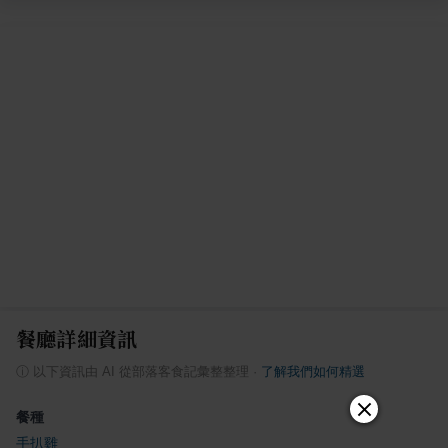
餐廳詳細資訊
ⓘ
以下資訊由 AI 從部落客食記彙整整理
·
了解我們如何精選
餐種
手扒雞