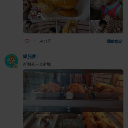
+
1
分享
開啟食記
›
爆肝護士
新開幕－金雞城