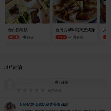
金山雞腿飯
台灣古早味阿東窯烤雞
貝穀
·
3
則評論
·
23
則評論
4.0
4.5
4.5
用戶評論
留下評論
給予評分
NANA媽四處趴趴走美食日記