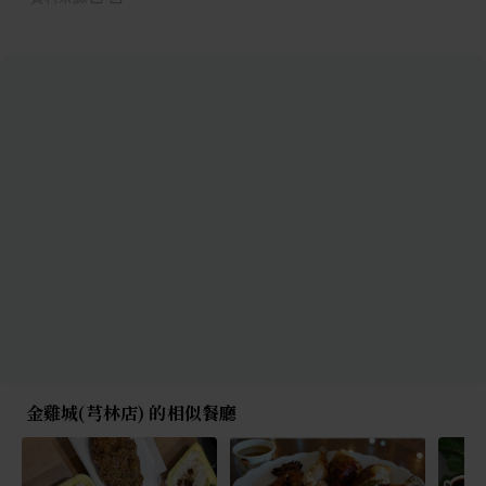
金雞城(芎林店) 的相似餐廳