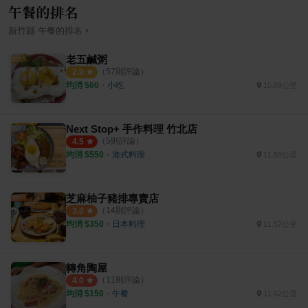
午餐的排名
›
新竹縣
午餐
的排名
老五鹹粥
（
57
則評論）
2.9
均消 $
60
・
小吃
15.69公里
Next Stop+ 手作料理 竹北店
（
5
則評論）
4.5
均消 $
550
・
港式料理
11.59公里
芝麻柚子豬排專賣店
（
14
則評論）
3.0
均消 $
350
・
日本料理
11.57公里
轉角陶屋
（
11
則評論）
4.0
均消 $
150
・
午餐
11.62公里