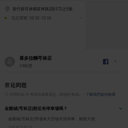
新竹縣芎林鄉富林路2段572之5號
現正營業: 08:30-18:30
喜多拉麵芎林店
喜
34
個讚
常見問題
ⓘ
本問答由 AI 整理自真實食記（附資料來源）
·
了解我們如何精選
金雞城(芎林店)附近有停車場嗎？
金雞城(芎林店)旁邊有大空地可供停車，相當方便。
資料來源