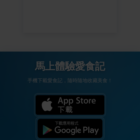
馬上體驗愛食記
手機下載愛食記，隨時隨地收藏美食！