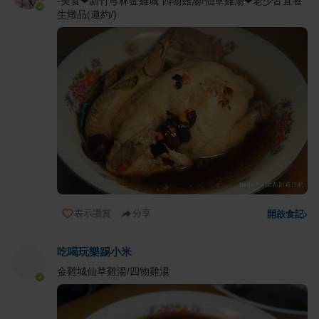
-美食❤新竹芎林金雞城 四物雞湯/仙草雞湯❤老少皆宜養
生燉品(邀約/)
表示讚賞
分享
開啟食記
›
吃喝玩樂踢小米
金雞城仙草雞湯/四物雞湯