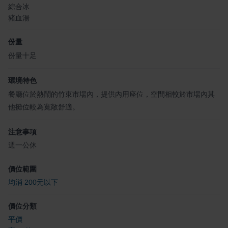
綜合冰
豬血湯
份量
份量十足
環境特色
餐廳位於熱鬧的竹東市場內，提供內用座位，空間相較於市場內其
他攤位較為寬敞舒適。
注意事項
週一公休
價位範圍
均消 200元以下
價位分類
平價