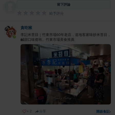
留下評論
給予評分
貪吃猴
李記米苔目｜竹東市場60年老店，道地客家味炒米苔目，
鹹甜口味都有。竹東市場美食推薦
+
2
分享
開啟食記
›