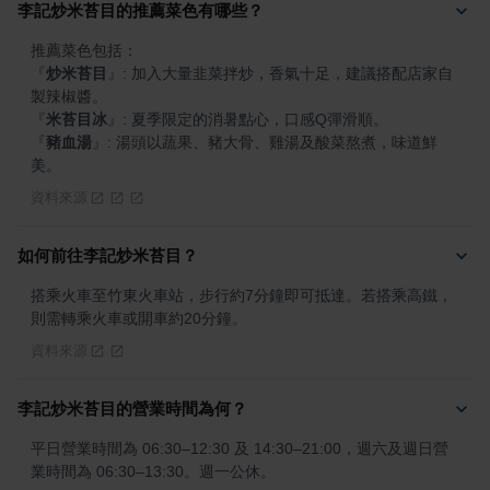
李記炒米苔目的推薦菜色有哪些？
『
炒米苔目
』
: 加入大量韭菜拌炒，香氣十足，建議搭配店家自
『
米苔目冰
』
『
豬血湯
』
: 湯頭以蔬果、豬大骨、雞湯及酸菜熬煮，味道鮮
美。
資料來源
如何前往李記炒米苔目？
搭乘火車至竹東火車站，步行約7分鐘即可抵達。若搭乘高鐵，
則需轉乘火車或開車約20分鐘。
資料來源
李記炒米苔目的營業時間為何？
平日營業時間為 06:30–12:30 及 14:30–21:00，週六及週日營
業時間為 06:30–13:30。週一公休。