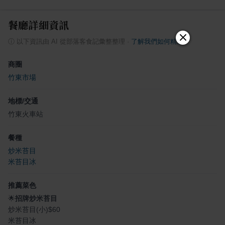
餐廳詳細資訊
ⓘ
以下資訊由 AI 從部落客食記彙整整理
·
了解我們如何精選
商圈
竹東市場
地標/交通
竹東火車站
餐種
炒米苔目
米苔目冰
推薦菜色
🌟
招牌炒米苔目
炒米苔目(小)$60
米苔目冰