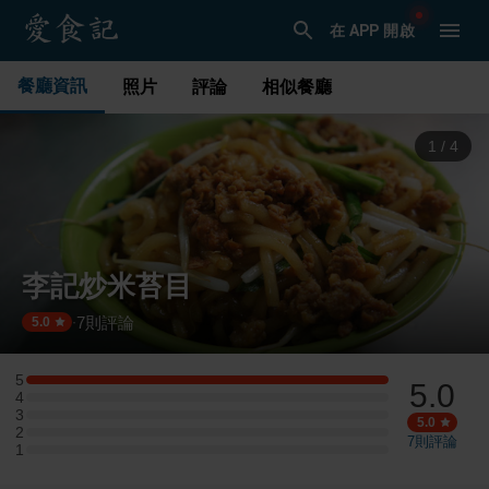
在 APP 開啟
餐廳資訊
照片
評論
相似餐廳
1
/
4
李記炒米苔目
7
則評論
·
5.0
5
5.0
5 星：1 則評論
4
4 星：0 則評論
3
3 星：0 則評論
5.0
2
2 星：0 則評論
7
則評論
1
1 星：0 則評論