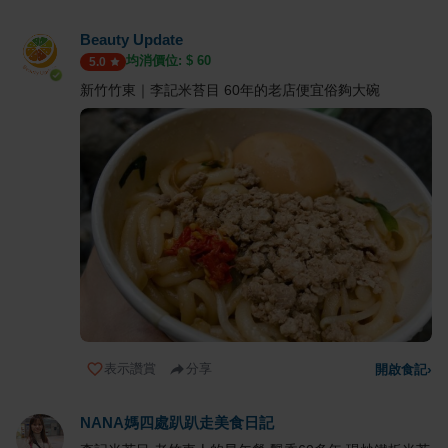
Beauty Update
均消價位: $
60
5.0
新竹竹東｜李記米苔目 60年的老店便宜俗夠大碗
表示讚賞
分享
開啟食記
›
NANA媽四處趴趴走美食日記