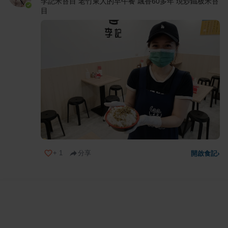
李記米苔目 老竹東人的早午餐 飄香60多年 現炒鐵板米苔
目
+
1
分享
開啟食記
›