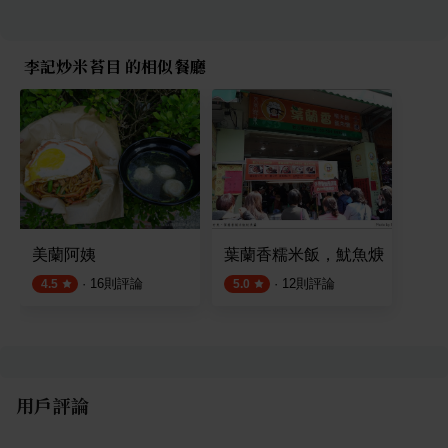
李記炒米苔目 的相似餐廳
美蘭阿姨
葉蘭香糯米飯，魷魚焿
·
16
則評論
·
12
則評論
4.5
5.0
用戶評論