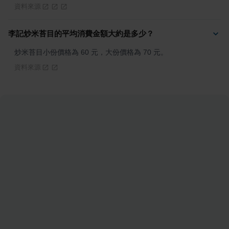
資料來源
李記炒米苔目的平均消費金額大約是多少？
炒米苔目小份價格為 60 元，大份價格為 70 元。
資料來源