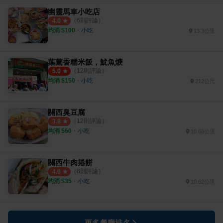
幽靈馬車小吃店
（
6
則評論）
4.0
均消 $
100
・
小吃
13.3公里
葉蘭香糯米飯，魷魚焿
（
12
則評論）
5.0
均消 $
150
・
小吃
212公尺
關西臭豆腐
（
12
則評論）
3.8
均消 $
60
・
小吃
10.66公里
關西牛肉捲餅
（
8
則評論）
4.0
均消 $
35
・
小吃
10.62公里