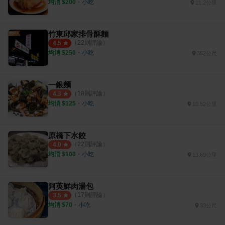
均消 $
200
・
小吃
11.2公里
竹東邱家排骨酥麵
（
22
則評論）
4.5
均消 $
250
・
小吃
352公尺
一銀麵
（
18
則評論）
4.3
均消 $
125
・
小吃
10.52公里
原橋下水餃
（
22
則評論）
4.0
均消 $
100
・
小吃
13.69公里
阿英鮮肉湯包
（
17
則評論）
3.5
均消 $
70
・
小吃
33公尺