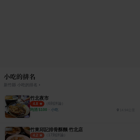
小吃的排名
›
新竹縣
小吃
的排名
竹北夜市
（
6
則評論）
4.8
均消 $
100
・
小吃
14.94公里
竹東邱記排骨酥麵 竹北店
（
17
則評論）
4.2