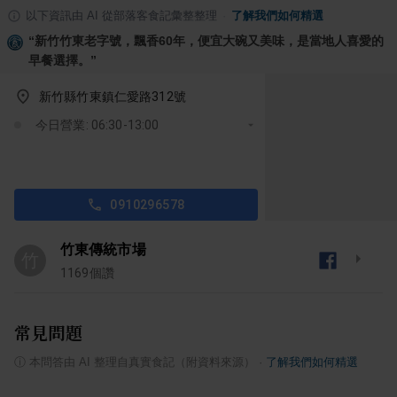
以下資訊由 AI 從部落客食記彙整整理
·
了解我們如何精選
“
新竹竹東老字號，飄香60年，便宜大碗又美味，是當地人喜愛的
早餐選擇。
”
新竹縣竹東鎮仁愛路312號
今日營業: 06:30-13:00
0910296578
竹東傳統市場
竹
1169
個讚
常見問題
ⓘ
本問答由 AI 整理自真實食記（附資料來源）
·
了解我們如何精選