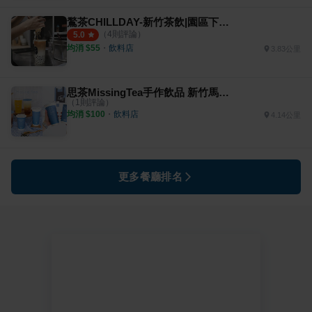
鶖茶CHILLDAY-新竹茶飲|園區下午茶
（
4
則評論）
5.0
均消 $
55
・
飲料店
3.83公里
思茶MissingTea手作飲品 新竹馬偕店
（
1
則評論）
均消 $
100
・
飲料店
4.14公里
更多餐廳排名