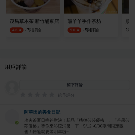
茂昌草本茶 新竹埔東店
囍羊羊手作茶坊
順道
·
7
則評論
·
5
則評論
2
則
4.6
5.0
用戶評論
留下評論
給予評分
阿華田的美食日記
功夫茶夏日榴芒對決！新品「榴槤莎莎優格」、「芒果莎
莎優格」等你來沁涼消暑一下！5/12~6/30期間限定販
售！錯過就要等明年啦~