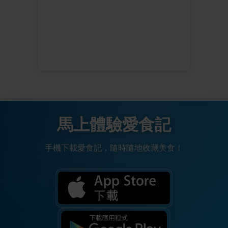
馬上體驗愛食記
手機下載愛食記，隨時隨地收藏美食！