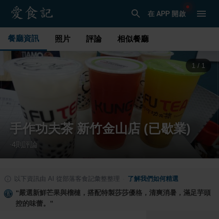
在 APP 開啟
餐廳資訊
照片
評論
相似餐廳
1
/
1
手作功夫茶 新竹金山店 (已歇業)
4
則評論
·
以下資訊由 AI 從部落客食記彙整整理
·
了解我們如何精選
“
嚴選新鮮芒果與榴槤，搭配特製莎莎優格，清爽消暑，滿足芋頭
控的味蕾。
”