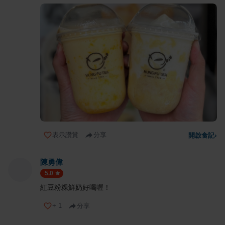
表示讚賞
分享
開啟食記
›
陳勇偉
5.0
紅豆粉粿鮮奶好喝喔！
+
1
分享