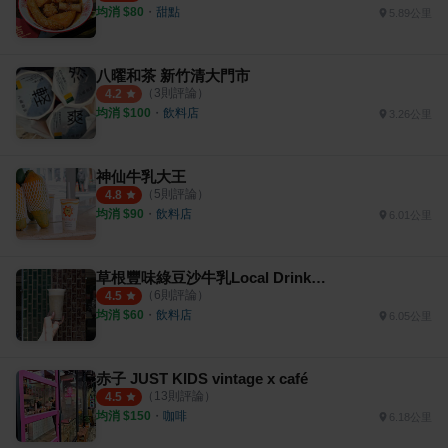
均消 $
80
・
甜點
5.89公里
八曜和茶 新竹清大門市
（
3
則評論）
4.2
均消 $
100
・
飲料店
3.26公里
神仙牛乳大王
（
5
則評論）
4.8
均消 $
90
・
飲料店
6.01公里
草根豐味綠豆沙牛乳Local Drinks Fengwei-新竹
（
6
則評論）
4.5
均消 $
60
・
飲料店
6.05公里
赤子 JUST KIDS vintage x café
（
13
則評論）
4.5
均消 $
150
・
咖啡
6.18公里