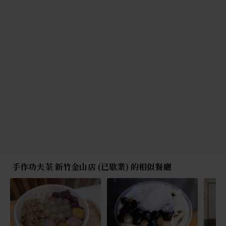
手作功夫茶 新竹金山店 (已歇業) 的相似餐廳