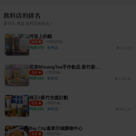
飲料店的排名
›
新竹市
東區
飲料店
的排名
河堤上的貓
（
43
則評論）
4.0
均消 $
70
・
飲料店
5.1公里
思茶MissingTea手作飲品 新竹新莊店
（
2
則評論）
5.0
均消 $
60
・
飲料店
1.21公里
得正#新竹光復計劃
（
3
則評論）
5.0
均消 $
50
・
飲料店
480公尺
Big City遠東巨城購物中心
（
8
則評論）
4.5