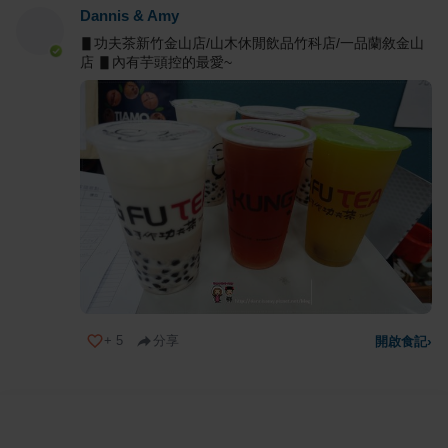
Dannis & Amy
▋功夫茶新竹金山店/山木休閒飲品竹科店/一品蘭敘金山
店 ▋內有芋頭控的最愛~
+
5
分享
開啟食記
›