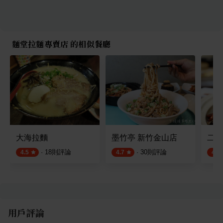
麵堂拉麵專賣店 的相似餐廳
大海拉麵
墨竹亭 新竹金山店
二邨
·
18
則評論
·
30
則評論
4.5
4.7
4.6
用戶評論