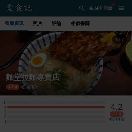
在 APP 開啟
餐廳資訊
照片
評論
相似餐廳
6
/
7
麵堂拉麵專賣店
45
則評論
·
4.2
5
4.2
5 星：0 則評論
4
4 星：3 則評論
3
3 星：0 則評論
4.2
2
2 星：0 則評論
45
則評論
1
1 星：0 則評論