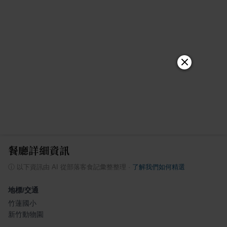
餐廳詳細資訊
ⓘ
以下資訊由 AI 從部落客食記彙整整理
·
了解我們如何精選
地標/交通
竹蓮國小
新竹動物園