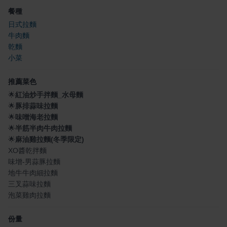
餐種
日式拉麵
牛肉麵
乾麵
小菜
推薦菜色
🌟
紅油炒手拌麵_水母麵
🌟
豚排蒜味拉麵
🌟
味噌海老拉麵
🌟
半筋半肉牛肉拉麵
🌟
麻油雞拉麵(冬季限定)
XO醬乾拌麵
味增-男蒜豚拉麵
地牛牛肉細拉麵
三叉蒜味拉麵
泡菜雞肉拉麵
份量