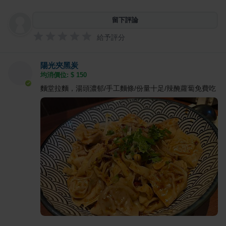
留下評論
給予評分
陽光夾黑炭
均消價位: $
150
麵堂拉麵，湯頭濃郁/手工麵條/份量十足/辣醃蘿蔔免費吃