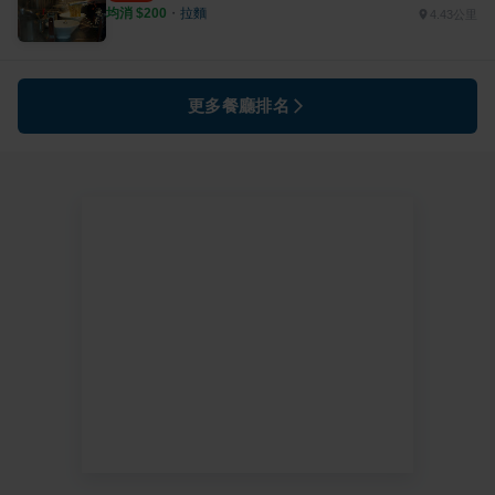
均消 $
200
・
拉麵
4.43公里
更多餐廳排名