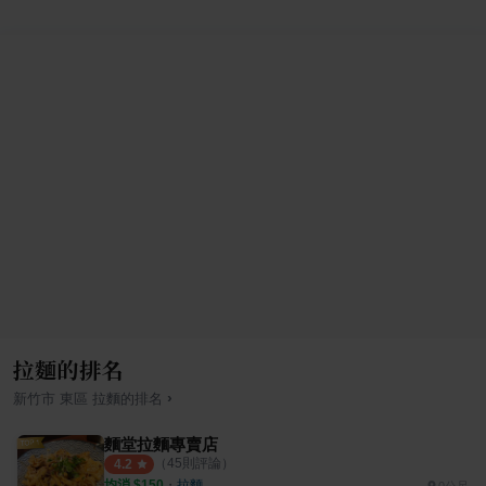
拉麵的排名
›
新竹市
東區
拉麵
的排名
麵堂拉麵專賣店
（
45
則評論）
4.2
均消 $
150
・
拉麵
0公尺