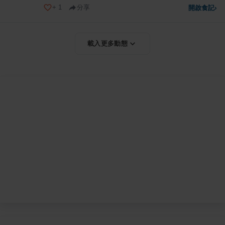
+
1
分享
開啟食記
›
載入更多動態