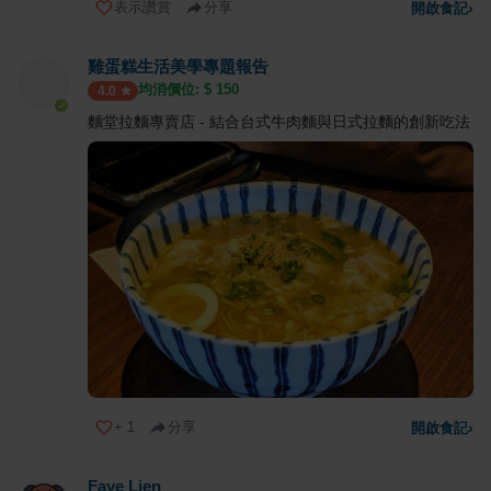
表示讚賞
分享
開啟食記
›
雞蛋糕生活美學專題報告
均消價位: $
150
4.0
麵堂拉麵專賣店 - 結合台式牛肉麵與日式拉麵的創新吃法
+
1
分享
開啟食記
›
Faye Lien