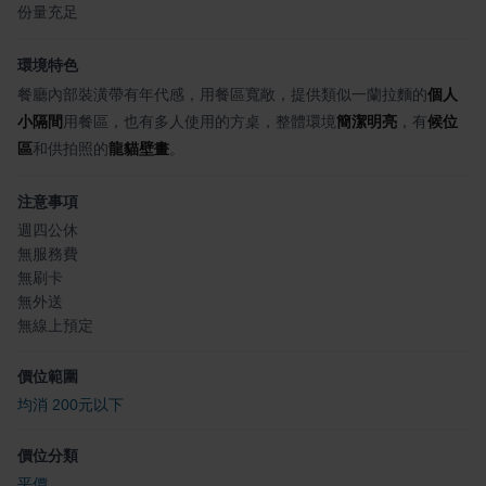
份量充足
環境特色
餐廳內部裝潢帶有年代感，用餐區寬敞，提供類似一蘭拉麵的
個人
小隔間
用餐區，也有多人使用的方桌，整體環境
簡潔明亮
，有
候位
區
和供拍照的
龍貓壁畫
。
注意事項
週四公休
無服務費
無刷卡
無外送
無線上預定
價位範圍
均消 200元以下
價位分類
平價