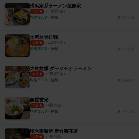
横浜家系ラーメン拉麵家
（
13
則評論）
4.4
均消 $
330
・
拉麵
1.59公里
太河豚骨拉麵
（
11
則評論）
4.5
均消 $
200
・
拉麵
2.09公里
大角拉麵 ダージャオラーメン
（
15
則評論）
4.5
均消 $
230
・
拉麵
1.19公里
麵屋吉光
（
4
則評論）
4.5
均消 $
300
・
拉麵
4.79公里
滝禾製麵所 新竹新莊店
（
4
則評論）
4.5