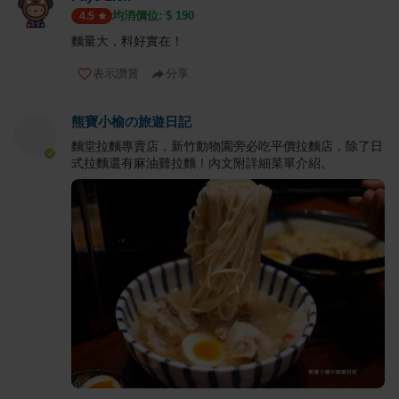
均消價位: $
190
4.5
麵量大，料好實在！
表示讚賞
分享
熊寶小榆の旅遊日記
麵堂拉麵專賣店，新竹動物園旁必吃平價拉麵店，除了日
式拉麵還有麻油雞拉麵！內文附詳細菜單介紹。