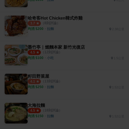
哈奇客Hot Chicken韓式炸雞
（
8
則評論）
3.7
均消 $
200
・
拉麵
2.38公里
墨竹亭｜燃麵本家 新竹光復店
（
12
則評論）
4.5
均消 $
100
・
小吃
1.5公里
籽田野菜屋
（
13
則評論）
4.1
均消 $
250
・
拉麵
1.52公里
大海拉麵
（
18
則評論）
4.5
均消 $
150
・
拉麵
1.52公里