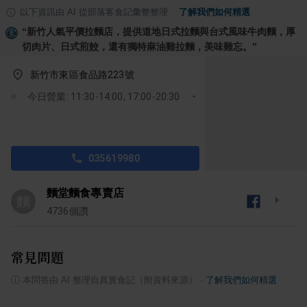
以下資訊由 AI 從部落客食記彙整整理
·
了解我們如何精選
“
新竹人氣平價拉麵店，提供道地日式拉麵與台式風味牛肉麵，厚
切肉片、日式煎餃，還有獨特麻油雞拉麵，美味難忘。
”
新竹市東區食品路223號
今日營業: 11:30-14:00, 17:00-20:30
035619980
麵堂麵食專賣店
麵
4736
個讚
常見問題
ⓘ
本問答由 AI 整理自真實食記（附資料來源）
·
了解我們如何精選