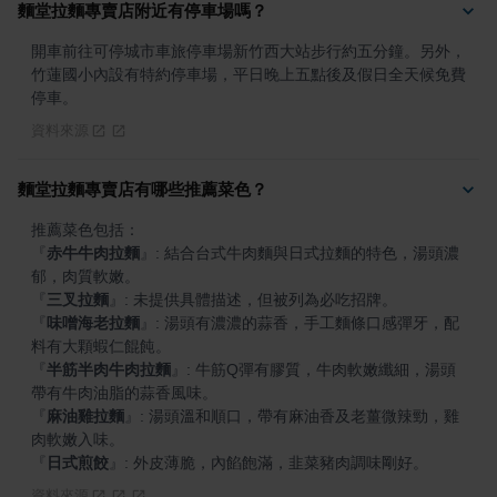
麵堂拉麵專賣店附近有停車場嗎？
開車前往可停城市車旅停車場新竹西大站步行約五分鐘。另外，
竹蓮國小內設有特約停車場，平日晚上五點後及假日全天候免費
停車。
資料來源
麵堂拉麵專賣店有哪些推薦菜色？
『
赤牛牛肉拉麵
』
: 結合台式牛肉麵與日式拉麵的特色，湯頭濃
『
三叉拉麵
』
『
味噌海老拉麵
』
: 湯頭有濃濃的蒜香，手工麵條口感彈牙，配
『
半筋半肉牛肉拉麵
』
: 牛筋Q彈有膠質，牛肉軟嫩纖細，湯頭
『
麻油雞拉麵
』
: 湯頭溫和順口，帶有麻油香及老薑微辣勁，雞
『
日式煎餃
』
: 外皮薄脆，內餡飽滿，韭菜豬肉調味剛好。
資料來源