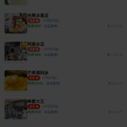
光華冰菓店
（
18
則評論）
4.2
均消 $
60
・
冰品飲料
1.27公里
阿惠冰店
（
16
則評論）
3.8
均消 $
60
・
冰品飲料
1.41公里
芒果遇到冰
（
7
則評論）
5.0
均消 $
110
・
冰品飲料
255公尺
蜂蜜大王
（
43
則評論）
4.5
均消 $
50
・
冰品飲料
566公尺