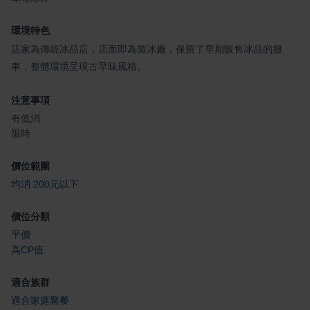
環境特色
店家為傳統冰品店，店面即為製冰廠，保留了早期販售冰品的攤
車，整體環境呈現古早味風格。
注意事項
有低消
限時
價位範圍
均消 200元以下
價位分類
平價
高CP值
適合族群
適合家庭聚餐