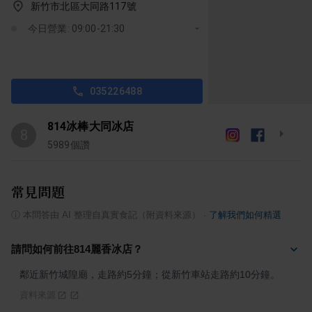
新竹市北區大同路117號
今日營業: 09:00-21:30
035226488
814冰棒大同冰店
8
5989
個讚
常見問題
ⓘ
本問答由 AI 整理自真實食記（附資料來源）
·
了解我們如何精選
請問如何前往814麗香冰店？
鄰近新竹城隍廟，走路約5分鐘；從新竹車站走路約10分鐘。
資料來源