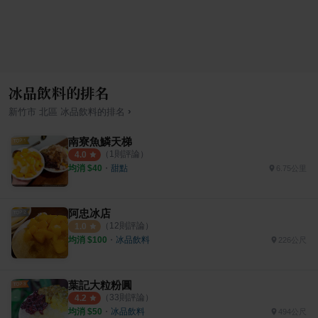
冰品飲料的排名
›
新竹市
北區
冰品飲料
的排名
南寮魚鱗天梯
（
1
則評論）
4.0
均消 $
40
・
甜點
6.75公里
阿忠冰店
（
12
則評論）
1.0
均消 $
100
・
冰品飲料
226公尺
葉記大粒粉圓
（
33
則評論）
4.2
均消 $
50
・
冰品飲料
494公尺