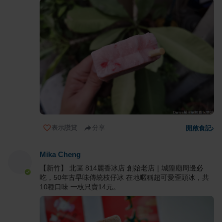
表示讚賞
分享
開啟食記
›
Mika Cheng
【新竹】 北區 814麗香冰店 創始老店｜城隍廟周邊必
吃，50年古早味傳統枝仔冰 在地暱稱超可愛歪頭冰，共
10種口味 一枝只賣14元。