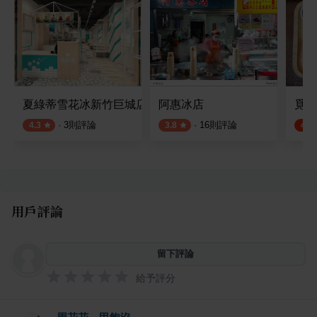
夏綠蒂雪花冰新竹巨城店
阿惠冰店
覓雪
·
3
則評論
·
16
則評論
4.3
3.8
4.6
用戶評論
留下評論
給予評分