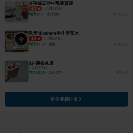
卉羚綠豆沙牛乳專賣店
（
20
則評論）
4.3
均消 $
40
・
冰品飲料
325公尺
覓雪Mixshare手作雪花冰
（
10
則評論）
4.6
均消 $
150
・
甜點
144公尺
814麗香冰店
（
13
則評論）
均消 $
100
・
冰品飲料
0公尺
更多餐廳排名