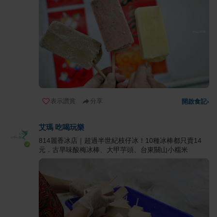
表示讚賞
分享
開啟食記
›
艾瑪 吃喝玩樂
814麗香冰店｜超過半世紀枝仔冰！10種冰棒都只賣14
元．古早味酸梅冰棒、大甲芋頭、台東關山小糯米