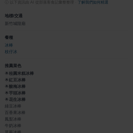
ⓘ
以下資訊由 AI 從部落客食記彙整整理
·
了解我們如何精選
地標/交通
新竹城隍廟
餐種
冰棒
枝仔冰
推薦菜色
🌟
桂圓米糕冰棒
🌟
紅豆冰棒
🌟
酸梅冰棒
🌟
芋頭冰棒
🌟
花生冰棒
綠豆冰棒
百香果冰棒
鳳梨冰棒
牛奶冰棒
草莓冰棒