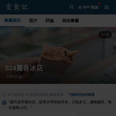
在 APP 開啟
餐廳資訊
照片
評論
相似餐廳
3
/
5
814麗香冰店
13
則評論
·
以下資訊由 AI 從部落客食記彙整整理
·
了解我們如何精選
“
新竹老字號冰店，販售古早味枝仔冰，口味多元，價格親民，每
支僅售14元。
”