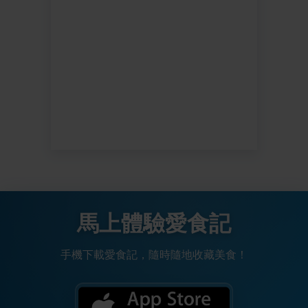
馬上體驗愛食記
手機下載愛食記，隨時隨地收藏美食！