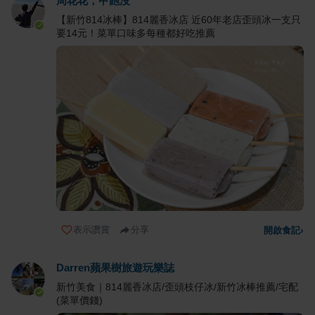
周花花，甲飽沒
【新竹814冰棒】814麗香冰店 近60年老店歪頭冰一支只
要14元！菜單口味多每種都好吃推薦
表示讚賞
分享
開啟食記
›
Darren蘋果樹旅遊玩樂誌
新竹美食｜814麗香冰店/歪頭枝仔冰/新竹冰棒推薦/宅配
(菜單價錢)