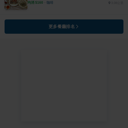
均消 $
160
・
咖啡
3.08公里
更多餐廳排名