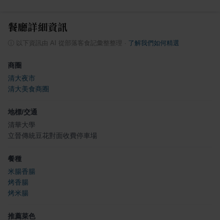
餐廳詳細資訊
ⓘ
以下資訊由 AI 從部落客食記彙整整理
·
了解我們如何精選
商圈
清大夜市
清大美食商圈
地標/交通
清華大學
立晉傳統豆花對面收費停車場
餐種
米腸香腸
烤香腸
烤米腸
推薦菜色