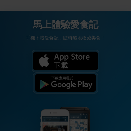
馬上體驗愛食記
手機下載愛食記，隨時隨地收藏美食！