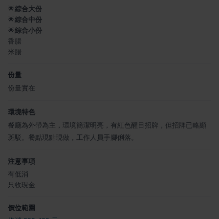
🌟
綜合大份
🌟
綜合中份
🌟
綜合小份
香腸
米腸
份量
份量實在
環境特色
餐廳為外帶為主，環境簡潔明亮，有紅色醒目招牌，但招牌已略顯
斑駁。餐點現點現做，工作人員手腳俐落。
注意事項
有低消
只收現金
價位範圍