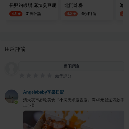
長興釣蝦場 麻辣臭豆腐
北門炸粿
海瑞
·
31
則評論
·
45
則評論
4.5
4.2
3.5
用戶評論
留下評論
給予評分
Angelababy享樂日記
清大夜市必吃美食『小洞天米腸香腸』滿40元就送四款手
工小菜