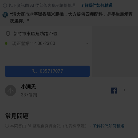
以下資訊由 AI 從部落客食記彙整整理
·
了解我們如何精選
“
清大夜市老字號香腸米腸攤，大方提供四種配料，是學生最愛宵
夜選擇。
”
新竹市東區建功路27號
現正營業: 14:00-23:00
035717077
小洞天
小
387
個讚
常見問題
ⓘ
本問答由 AI 整理自真實食記（附資料來源）
·
了解我們如何精選