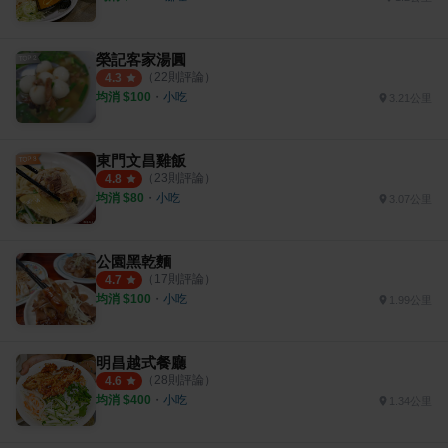
榮記客家湯圓
（
22
則評論）
4.3
均消 $
100
・
小吃
3.21公里
東門文昌雞飯
（
23
則評論）
4.8
均消 $
80
・
小吃
3.07公里
公園黑乾麵
（
17
則評論）
4.7
均消 $
100
・
小吃
1.99公里
明昌越式餐廳
（
28
則評論）
4.6
均消 $
400
・
小吃
1.34公里