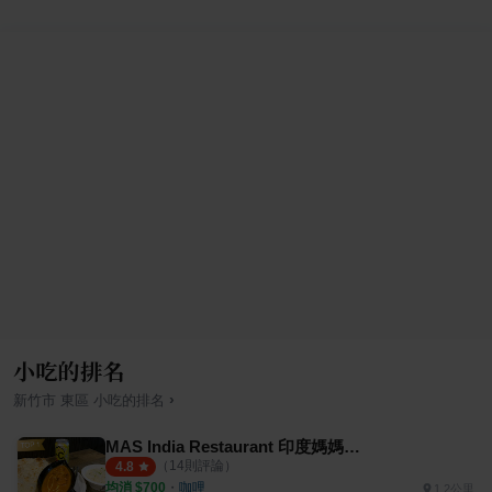
小吃的排名
›
新竹市
東區
小吃
的排名
MAS India Restaurant 印度媽媽料理
（
14
則評論）
4.8
均消 $
700
・
咖哩
1.2公里