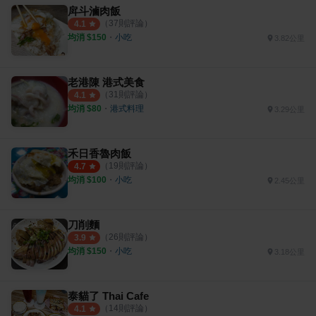
戽斗滷肉飯
（
37
則評論）
4.1
均消 $
150
・
小吃
3.82公里
老港陳 港式美食
（
31
則評論）
4.1
均消 $
80
・
港式料理
3.29公里
禾日香魯肉飯
（
19
則評論）
4.7
均消 $
100
・
小吃
2.45公里
刀削麵
（
26
則評論）
3.9
均消 $
150
・
小吃
3.18公里
泰貓了 Thai Cafe
（
14
則評論）
4.1