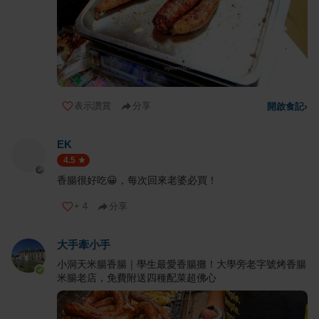
表示讚賞
分享
開啟食記
›
EK
4.5
香腸很好吃😀，每次回來老婆必買！
+
4
分享
大手牽小手
小洞天米腸香腸｜學生最愛香腸攤！大學旁老字號烤香腸
米腸老店，免費附送四種配菜超佛心