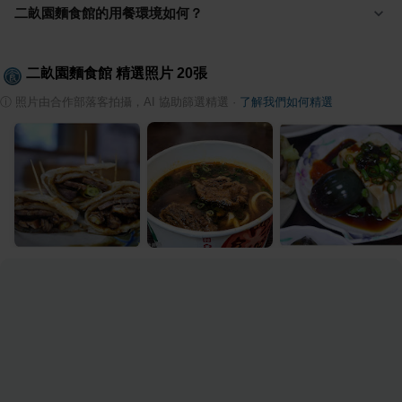
二畝園麵食館的用餐環境如何？
二畝園麵食館
精選照片
20
張
ⓘ
照片由合作部落客拍攝，AI 協助篩選精選
·
了解我們如何精選