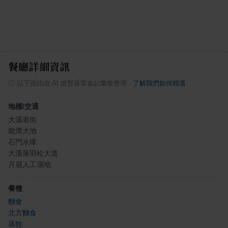
餐廳詳細資訊
ⓘ
以下資訊由 AI 從部落客食記彙整整理
·
了解我們如何精選
地標/交通
大溪老街
龍潭大池
石門水庫
大溪落羽松大道
月眉人工濕地
餐種
麵食
北方麵食
蒸餃