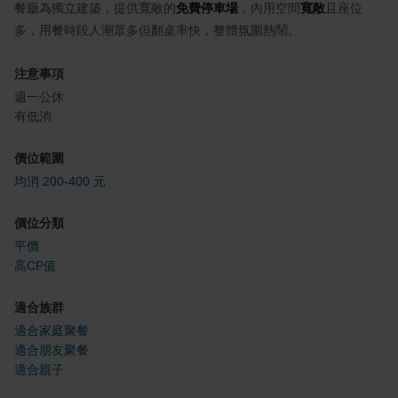
餐廳為獨立建築，提供寬敞的
免費停車場
，內用空間
寬敞
且座位
多，用餐時段人潮眾多但翻桌率快，整體氛圍熱鬧。
注意事項
週一公休
有低消
價位範圍
均消 200-400 元
價位分類
平價
高CP值
適合族群
適合家庭聚餐
適合朋友聚餐
適合親子