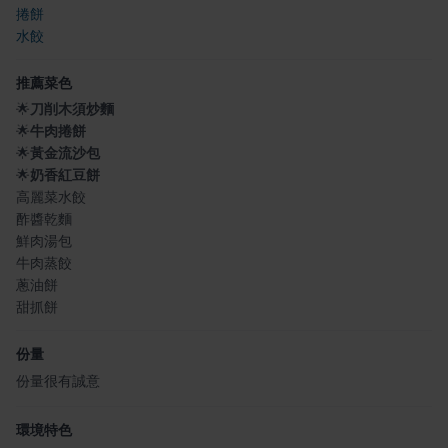
捲餅
水餃
推薦菜色
🌟
刀削木須炒麵
🌟
牛肉捲餅
🌟
黃金流沙包
🌟
奶香紅豆餅
高麗菜水餃
酢醬乾麵
鮮肉湯包
牛肉蒸餃
蔥油餅
甜抓餅
份量
份量很有誠意
環境特色