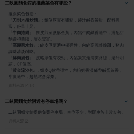
二畝園麵食館的推薦菜色有哪些？
『
刀削木須炒麵
』
: 麵條厚實有嚼勁，醬汁鹹香帶甜，配料豐
『
牛肉捲餅
』
: 餅皮煎至微酥金黃，內餡牛肉鹹香適中，搭配甜
『
高麗菜水餃
』
: 餃皮厚薄適中帶彈性，內餡高麗菜脆甜，豬肉
『
鮮肉湯包
』
: 皮略厚但有咬勁，內餡紮實走清爽路線，湯汁明
『
黃金流沙包
』
: 麵皮Q軟帶彈性，內餡奶香濃郁帶鹹蛋黃香，
甜度適中，趁熱吃會爆漿。
資料來源
二畝園麵食館附近有停車場嗎？
二畝園麵食館提供免費停車場，車位不少，對開車族非常友善。
資料來源