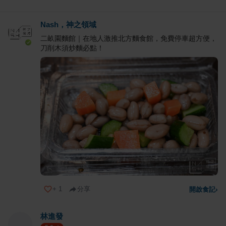
Nash，神之領域
二畝園麵館｜在地人激推北方麵食館，免費停車超方便，
刀削木須炒麵必點！
+
1
分享
開啟食記
›
林進發