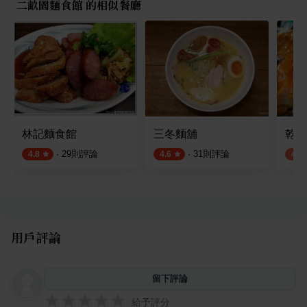
二畝園麵食館 的相似餐廳
林記麵食館
三冬麵舖
乾麵
·
29
則評論
·
31
則評論
4.8
4.6
4.0
用戶評論
留下評論
給予評分