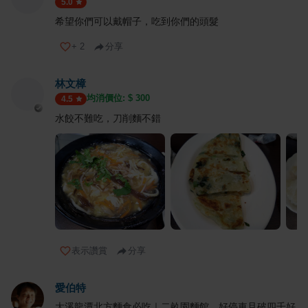
5.0
希望你們可以戴帽子，吃到你們的頭髮
+
2
分享
林文樟
均消價位: $
300
4.5
水餃不難吃，刀削麵不錯
表示讚賞
分享
愛伯特
大溪龍潭北方麵食必吃｜二畝園麵館，好停車且破四千好