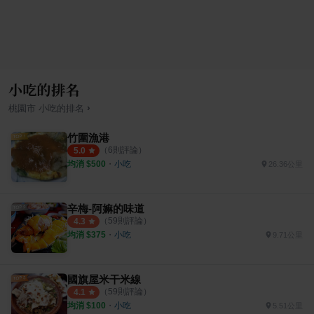
小吃的排名
›
桃園市
小吃
的排名
竹圍漁港
（
6
則評論）
5.0
均消 $
500
・
小吃
26.36公里
辛梅-阿嫲的味道
（
59
則評論）
4.3
均消 $
375
・
小吃
9.71公里
國旗屋米干米線
（
59
則評論）
4.1
均消 $
100
・
小吃
5.51公里