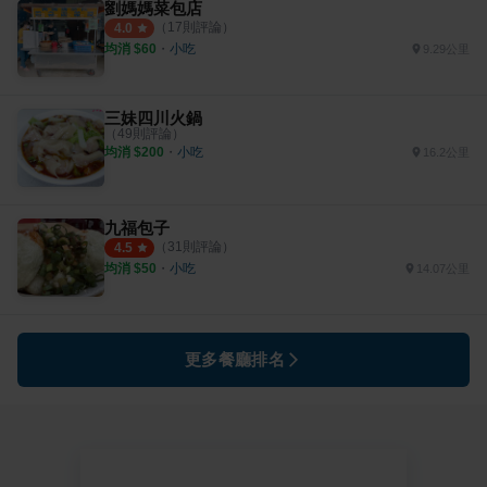
劉媽媽菜包店
（
17
則評論）
4.0
均消 $
60
・
小吃
9.29公里
三妹四川火鍋
（
49
則評論）
均消 $
200
・
小吃
16.2公里
九福包子
（
31
則評論）
4.5
均消 $
50
・
小吃
14.07公里
更多餐廳排名