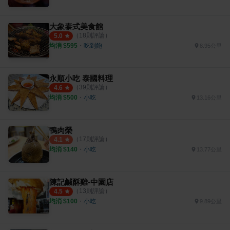
大象泰式美食館
（
18
則評論）
5.0
均消 $
595
・
吃到飽
8.95公里
永順小吃 泰國料理
（
39
則評論）
4.6
均消 $
500
・
小吃
13.16公里
鴨肉榮
（
17
則評論）
4.1
均消 $
140
・
小吃
13.77公里
陳記鹹酥雞-中園店
（
13
則評論）
4.5
均消 $
100
・
小吃
9.89公里