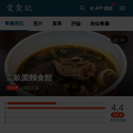
在 APP 開啟
餐廳資訊
照片
菜單
評論
相似餐廳
3
/
10
二畝園麵食館
34
則評論
·
4.4
5
4.4
5 星：2 則評論
4
4 星：4 則評論
3
3 星：0 則評論
4.4
2
2 星：0 則評論
34
則評論
1
1 星：0 則評論