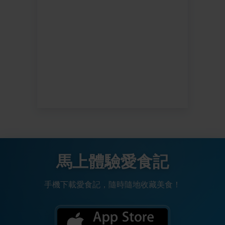
馬上體驗愛食記
手機下載愛食記，隨時隨地收藏美食！