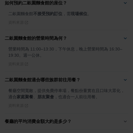
如何預約二畝園麵食館的座位？
二畝園麵食館
不接受預約訂位
，需
現場候位
。
資料來源
二畝園麵食館的營業時間為何？
營業時間為 11:00–13:30，下午休息，晚上營業時間為 16:30–
19:30。週一公休。
資料來源
二畝園麵食館適合哪些族群前往用餐？
餐廳空間寬敞，提供免費停車場，餐點份量實在且口味大眾化，
適合
家庭聚餐
、
朋友聚會
，也適合一人前往用餐。
資料來源
餐廳的平均消費金額大約是多少？