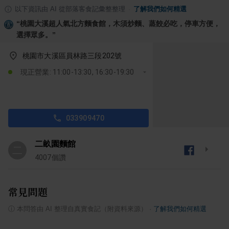
以下資訊由 AI 從部落客食記彙整整理
·
了解我們如何精選
“
桃園大溪超人氣北方麵食館，木須炒麵、蒸餃必吃，停車方便，
選擇眾多。
”
桃園市大溪區員林路三段202號
現正營業: 11:00-13:30, 16:30-19:30
033909470
二畝園麵館
二
4007
個讚
常見問題
ⓘ
本問答由 AI 整理自真實食記（附資料來源）
·
了解我們如何精選