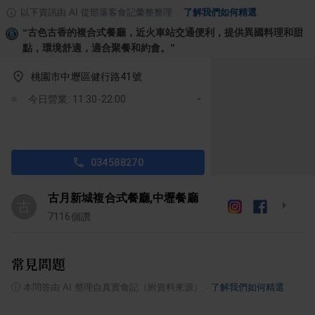
以下資訊由 AI 從部落客食記彙整整理
·
了解我們如何精選
“
古色古香的複合式餐廳，近火車站交通便利，提供異國料理和甜
點，環境舒適，適合聚餐和約會。
”
桃園市中壢區健行路41號
今日營業: 11:30-22:00
034588270
古月新城複合式餐廳,中壢餐廳
古
7116
個讚
常見問題
ⓘ
本問答由 AI 整理自真實食記（附資料來源）
·
了解我們如何精選