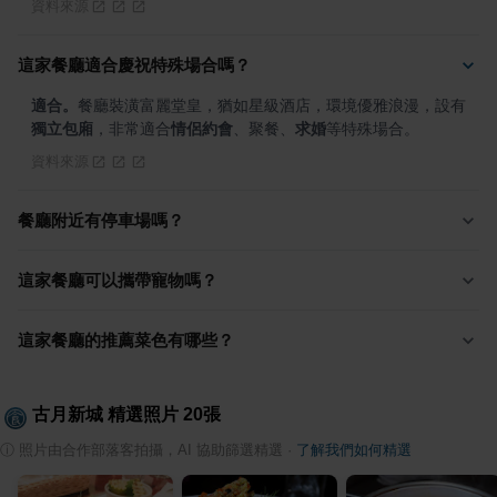
資料來源
這家餐廳適合慶祝特殊場合嗎？
適合。
餐廳裝潢富麗堂皇，猶如星級酒店，環境優雅浪漫，設有
獨立包廂
，非常適合
情侶約會
、聚餐、
求婚
等特殊場合。
資料來源
餐廳附近有停車場嗎？
這家餐廳可以攜帶寵物嗎？
這家餐廳的推薦菜色有哪些？
古月新城
精選照片
20
張
ⓘ
照片由合作部落客拍攝，AI 協助篩選精選
·
了解我們如何精選