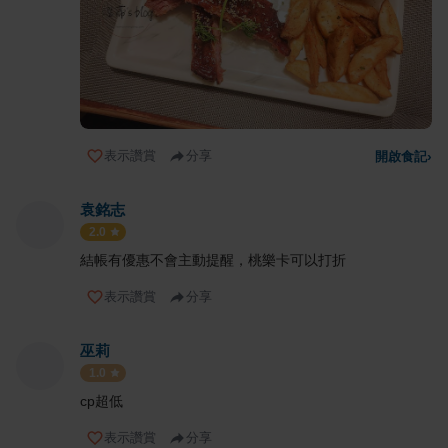
表示讚賞
分享
開啟食記
›
袁銘志
2.0
結帳有優惠不會主動提醒，桃樂卡可以打折
表示讚賞
分享
巫莉
1.0
cp超低
表示讚賞
分享