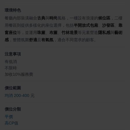
環境特色
餐廳內部裝潢融合
古典
與
時尚
風格，一樓設有浪漫的
候位區
，二樓
用餐區則提供多樣化的座位選擇，包括
半開放式包廂
、
沙發區
、
靠
窗座位
等，並運用
珠簾
、
布簾
、
竹林造景
等元素營造
隱私感
與
藝術
感
，整體氛圍
舒適
且
有氣氛
，適合不同需求的顧客。
注意事項
有低消
不限時
加收10%服務費
價位範圍
均消 200-400 元
價位分類
平價
高CP值