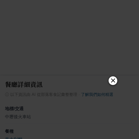
餐廳詳細資訊
ⓘ
以下資訊由 AI 從部落客食記彙整整理
·
了解我們如何精選
地標/交通
中壢後火車站
餐種