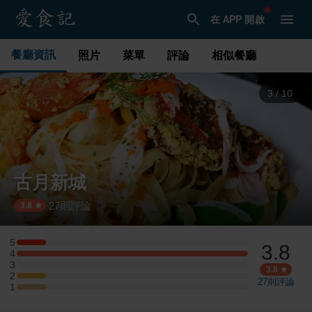
在 APP 開啟
餐廳資訊
照片
菜單
評論
相似餐廳
3
/
10
古月新城
27
則評論
·
3.8
5
3.8
5 星：1 則評論
4
4 星：8 則評論
3
3 星：0 則評論
3.8
2
2 星：1 則評論
27
則評論
1
1 星：1 則評論