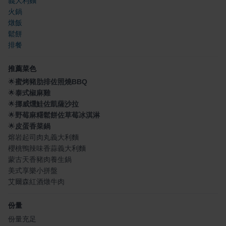
義大利麵
火鍋
燉飯
鬆餅
排餐
推薦菜色
🌟
蜜烤豬肋排佐照燒BBQ
🌟
泰式椒麻雞
🌟
挪威燻鮭佐凱薩沙拉
🌟
野莓麻糬鬆餅佐草莓冰淇淋
🌟
皮蛋香菜鍋
熔岩起司肉丸義大利麵
櫻桃鴨辣味香蒜義大利麵
蒙古天香豬肉養生鍋
美式享樂小拼盤
艾爾森紅酒燉牛肉
份量
份量充足