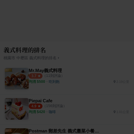
義式料理的排名
›
桃園市
中壢區
義式料理
的排名
Mr.May義式料理
（
11
則評論）
3.7
均消 $
500
・
吃到飽
2.19公里
Piepai Cafe
（
156
則評論）
4.9
均消 $
420
・
咖啡
1.01公里
Postman 郵差先生 義式臺菜小餐館 義式餐酒館