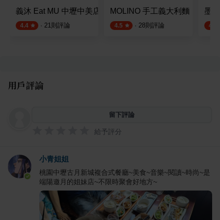
義沐 Eat MU 中壢中美店
MOLINO 手工義大利麵
墨尼
·
21
則評論
·
28
則評論
4.4
4.5
4.4
用戶評論
留下評論
給予評分
小青姐姐
桃園中壢古月新城複合式餐廳~美食~音樂~閱讀~時尚~是
端陽邀月的姐妹店~不限時聚會好地方~