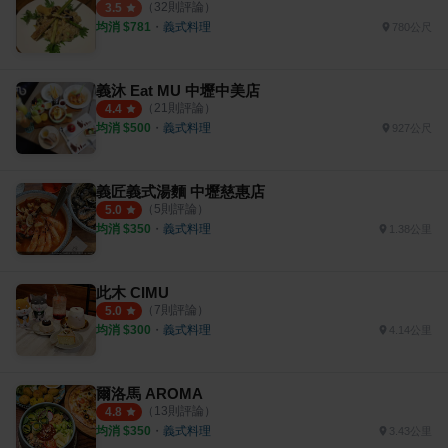
（
32
則評論）
3.5
均消 $
781
・
義式料理
780公尺
義沐 Eat MU 中壢中美店
（
21
則評論）
4.4
均消 $
500
・
義式料理
927公尺
義匠義式湯麵 中壢慈惠店
（
5
則評論）
5.0
均消 $
350
・
義式料理
1.38公里
此木 CIMU
（
7
則評論）
5.0
均消 $
300
・
義式料理
4.14公里
爾洛馬 AROMA
（
13
則評論）
4.8
均消 $
350
・
義式料理
3.43公里