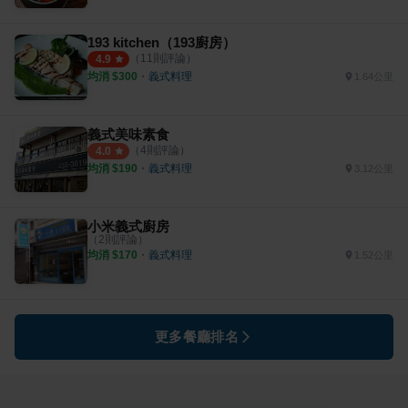
193 kitchen（193廚房）
（
11
則評論）
4.9
均消 $
300
・
義式料理
1.64公里
義式美味素食
（
4
則評論）
4.0
均消 $
190
・
義式料理
3.12公里
小米義式廚房
（
2
則評論）
均消 $
170
・
義式料理
1.52公里
更多餐廳排名