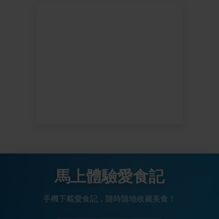
馬上體驗愛食記
手機下載愛食記，隨時隨地收藏美食！