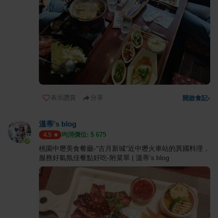
表示讚賞
分享
開啟食記
›
溫蒂’s blog
均消價位: $
675
4.5
桃園中壢美食餐廳-"古月新城"近中壢火車站的異國料理，
服務好氣氛佳餐點好吃-附菜單 | 溫蒂's blog