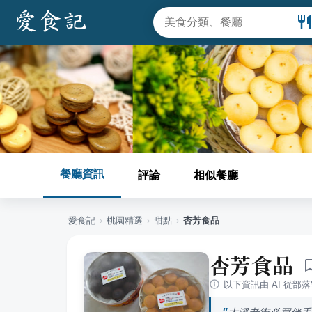
餐廳資訊
評論
相似餐廳
愛食記
›
桃園
精選
›
甜點
›
杏芳食品
杏芳食品
以下資訊由 AI 從部