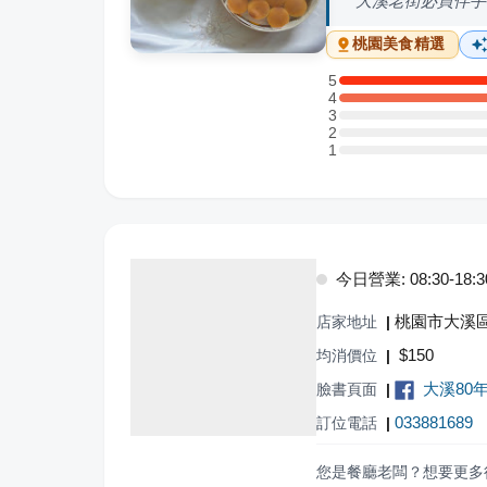
大溪老街必買伴手
桃園
美食精選
5
5 星：2 則評論
4
4 星：2 則評論
3
3 星：0 則評論
2
2 星：0 則評論
1
1 星：0 則評論
今日營業: 08:30-18:3
桃園市大溪區
店家地址
|
$
150
均消價位
|
大溪80
臉書頁面
|
033881689
訂位電話
|
您是餐廳老闆？想要更多