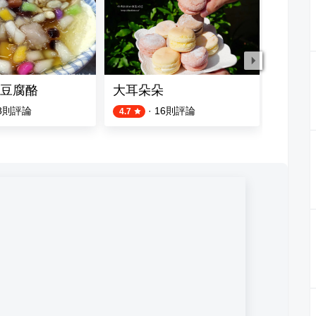
豆腐酪
大耳朵朵
三合院
8
則評論
·
16
則評論
4.7
4.8