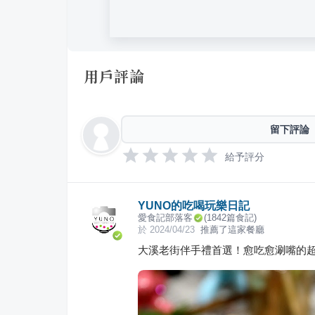
用戶評論
留下評論
給予評分
YUNO的吃喝玩樂日記
愛食記部落客
(
1842
篇食記)
於
2024/04/23
推薦了這家餐廳
大溪老街伴手禮首選！愈吃愈涮嘴的超