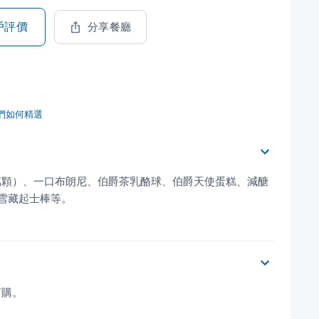
戶評價
分享餐廳
們如何精選
萬顆）、一口布朗尼、伯爵茶乳酪球、伯爵天使蛋糕、減醣
雪藏起士棒等。
訂購。