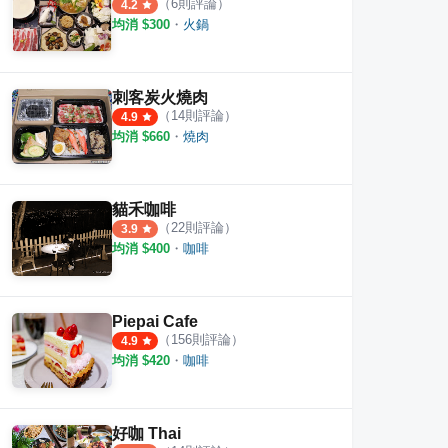
（
6
則評論）
4.2
均消 $
300
・
火鍋
刺客炭火燒肉
（
14
則評論）
4.9
手工蛋黃酥
大溪賴祖傳豆花
阿仁牛
均消 $
660
・
燒肉
·
11
則評論
·
57
則評論
4.1
4.8
貓禾咖啡
（
22
則評論）
3.9
均消 $
400
・
咖啡
Piepai Cafe
（
156
則評論）
4.9
均消 $
420
・
咖啡
好咖 Thai