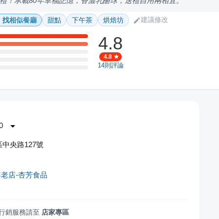
禮！承載80年幸福記憶，香濃乳酪球，送禮自用兩相宜。
建議修改
找相似餐廳
甜點
下午茶
烘焙坊
4.8
4.8
14
則評論
0
中央路127號
年老店-杏芳食品
行銷服務請至
店家專區