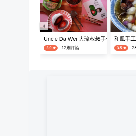
Rren Nougat 桃園桃鶯店
Uncle Da Wei 大瑋叔叔手作大福
和風手工
評論
·
12
則評論
·
2
3.9
3.5