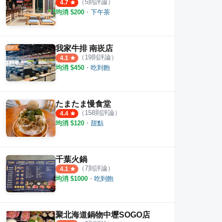
（
5
則評論）
4.7
均消 $
200
・
下午茶
我家牛排 南崁店
（
19
則評論）
4.1
均消 $
450
・
吃到飽
たまたま慢食堂
（
158
則評論）
4.4
均消 $
120
・
甜點
千葉火鍋
（
7
則評論）
4.1
均消 $
1000
・
吃到飽
聚北海道鍋物中壢SOGO店