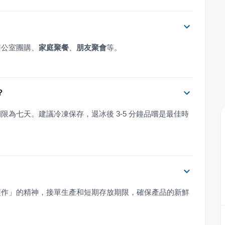
辦公室團購、
家庭聚餐
、
朋友聚會
等。
？
為七天。建議冷凍保存，退冰後 3-5 分鐘品嚐是最佳時
製作」的精神，接單生產和短期存放期限，確保產品的新鮮