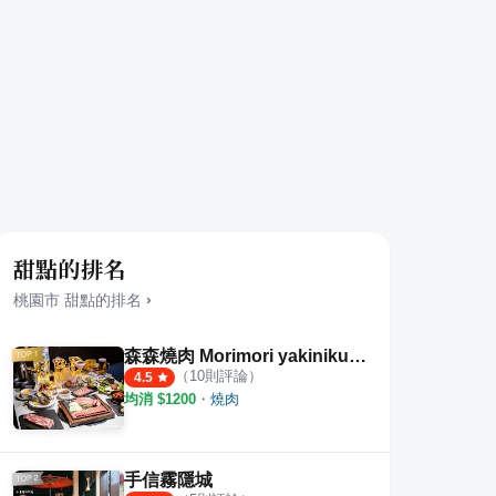
甜點的排名
桃園市
甜點
的排名
›
森森燒肉 Morimori yakiniku 春日店
（
10
則評論）
4.5
均消 $
1200
・
燒肉
手信霧隱城