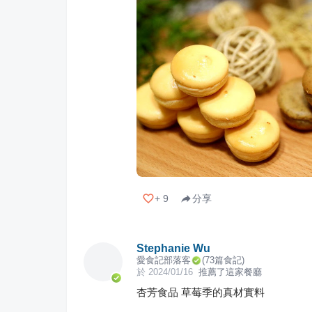
+
9
分享
Stephanie Wu
愛食記部落客
(
73
篇食記)
於
2024/01/16
推薦了這家餐廳
杏芳食品 草莓季的真材實料