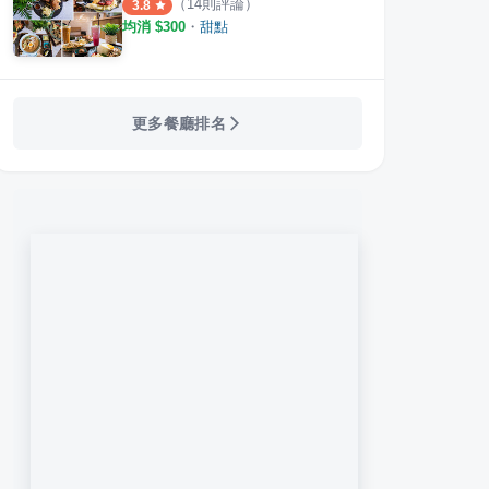
（
14
則評論）
3.8
均消 $
300
・
甜點
更多餐廳排名