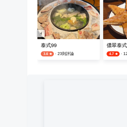
風壽喜鍋物
泰式99
儂翠泰式
則評論
·
23
則評論
·
1
3.6
4.7