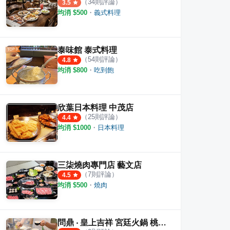
（
34
則評論）
3.5
均消 $
500
・
義式料理
泰味館 泰式料理
（
54
則評論）
4.8
均消 $
800
・
吃到飽
欣葉日本料理 中茂店
（
25
則評論）
4.4
均消 $
1000
・
日本料理
三柒燒肉專門店 藝文店
（
7
則評論）
4.5
均消 $
500
・
燒肉
問鼎 ‧ 皇上吉祥 宮廷火鍋 桃園藝文店