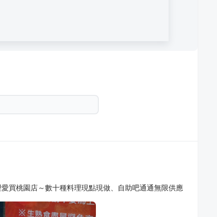
理愛買桃園店～數十種料理現點現做、自助吧通通無限供應