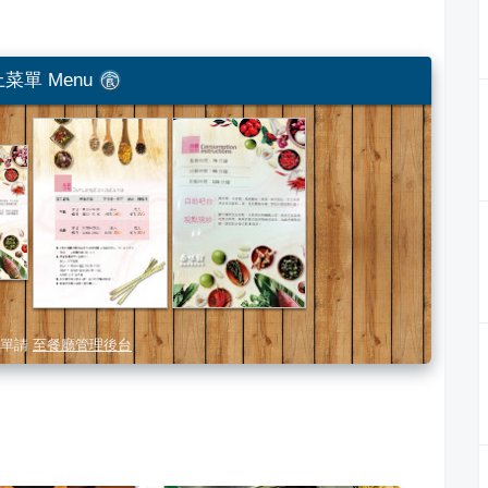
菜單 Menu
單請
至餐廳管理後台