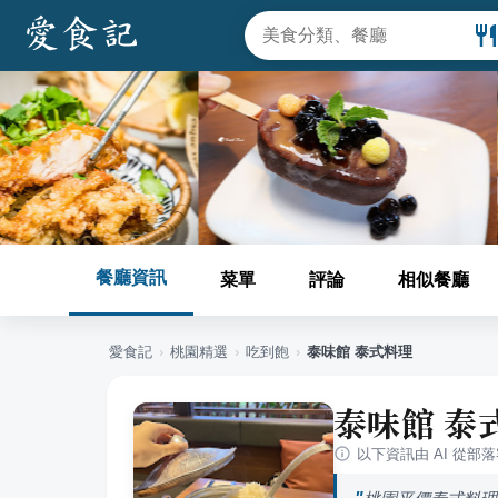
餐廳資訊
菜單
評論
相似餐廳
愛食記
›
桃園
精選
›
吃到飽
›
泰味館 泰式料理
泰味館 泰
以下資訊由 AI 從部