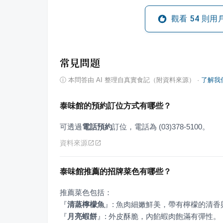
觀看
54
則用
常見問題
ⓘ
本問答由 AI 整理自真實食記（附資料來源）
·
了解我
泰味館的預約訂位方式有哪些？
可透過
電話預約
訂位，電話為 (03)378-5100。
資料來源
泰味館推薦的招牌菜色有哪些？
『
清蒸檸檬魚
』
『
月亮蝦餅
』