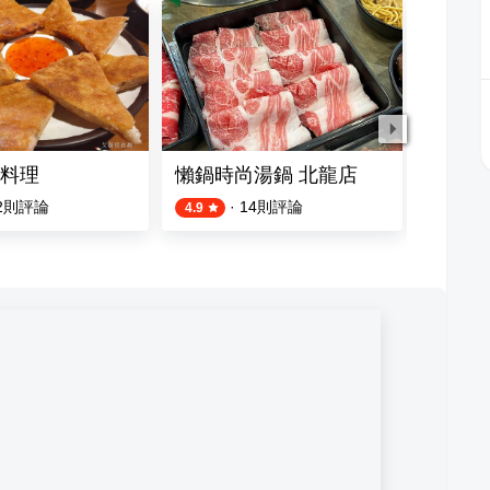
料理
懶鍋時尚湯鍋 北龍店
瓦城泰
2
則評論
·
14
則評論
4.9
4.2