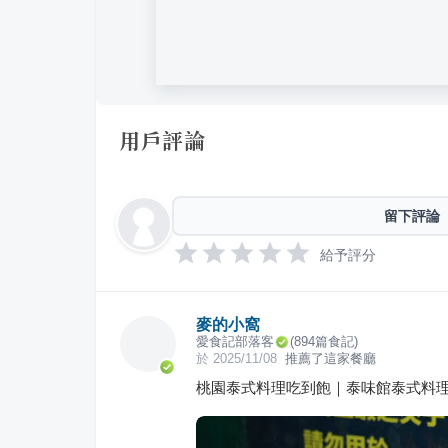
用戶評論
留下評論
給予評分
麥的小窩
愛食記部落客
(
894
篇食記)
於
2025/11/08
推薦了這家餐廳
桃園泰式料理吃到飽｜泰味館泰式料