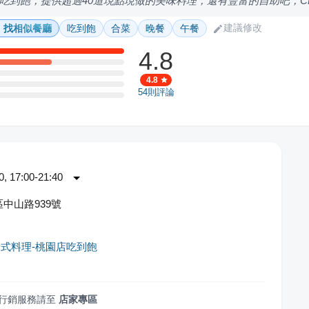
吃到飽，提供超過40道現點現做的美味料理，還有豐富的自助吧，
建議修改
找相似餐廳
吃到飽
合菜
晚餐
午餐
4.8
4.8
54
則評論
 17:00-21:40
中山路939號
式料理-桃園店吃到飽
行銷服務請至
店家專區