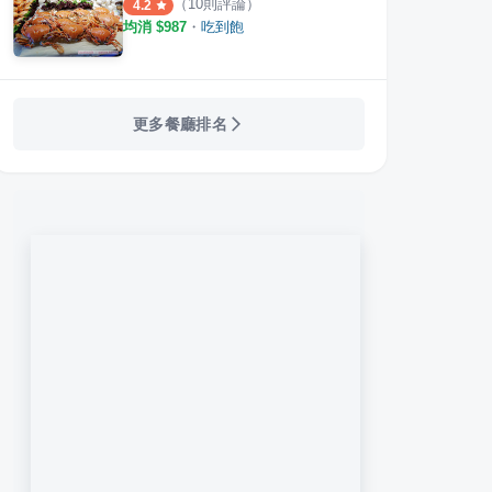
（
10
則評論）
4.2
均消 $
987
・
吃到飽
更多餐廳排名
國料理
饗食天堂 桃園新光店
泰楊
·
18
則評論
·
10
則評論
4.2
5.0