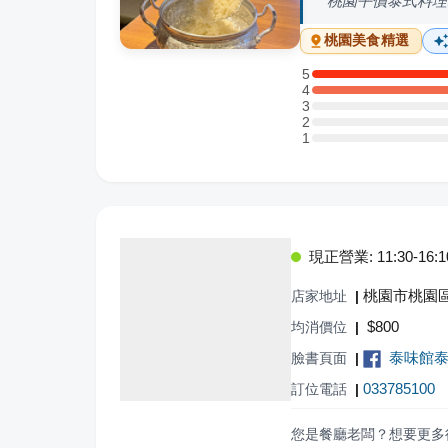
桃園平價泰式料理
桃園
美食精選
5
5 星：6 則評論
4
4 星：4 則評論
3
3 星：0 則評論
2
2 星：0 則評論
1
1 星：0 則評論
現正營業: 11:30-16:10,
桃園市桃園區
店家地址
|
$
800
均消價位
|
泰味館泰
臉書頁面
|
033785100
訂位電話
|
您是餐廳老闆？想要更多