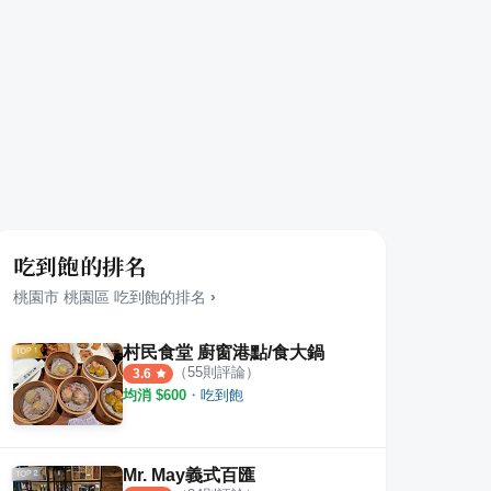
吃到飽的排名
桃園市
桃園區
吃到飽
的排名
›
村民食堂 廚窗港點/食大鍋
（
55
則評論）
3.6
均消 $
600
・
吃到飽
Mr. May義式百匯