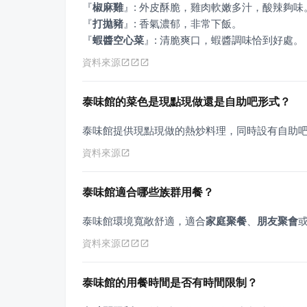
『
椒麻雞
』
『
打拋豬
』
『
蝦醬空心菜
』
: 清脆爽口，蝦醬調味恰到好處。
資料來源
泰味館的菜色是現點現做還是自助吧形式？
泰味館提供現點現做的熱炒料理，同時設有自助
資料來源
泰味館適合哪些族群用餐？
泰味館環境寬敞舒適，適合
家庭聚餐
、
朋友聚會
資料來源
泰味館的用餐時間是否有時間限制？