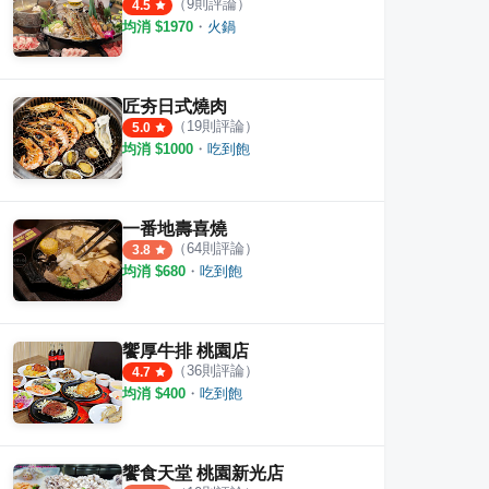
（
9
則評論）
4.5
均消 $
1970
・
火鍋
匠夯日式燒肉
（
19
則評論）
5.0
均消 $
1000
・
吃到飽
一番地壽喜燒
（
64
則評論）
3.8
均消 $
680
・
吃到飽
饗厚牛排 桃園店
（
36
則評論）
4.7
均消 $
400
・
吃到飽
饗食天堂 桃園新光店