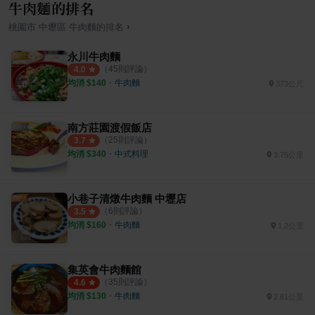
牛肉麵的排名
›
桃園市
中壢區
牛肉麵
的排名
永川牛肉麵
（
45
則評論）
4.0
均消 $
140
・
牛肉麵
373公尺
南方莊園渡假飯店
（
25
則評論）
3.7
均消 $
340
・
中式料理
3.75公里
小巷子清燉牛肉麵 中壢店
（
6
則評論）
3.5
均消 $
160
・
牛肉麵
1.2公里
集英會牛肉麵館
（
35
則評論）
4.6
均消 $
130
・
牛肉麵
2.81公里