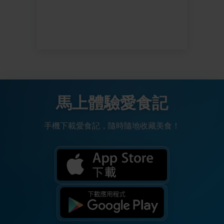
馬上體驗愛食記
手機下載愛食記，隨時隨地收藏美食！