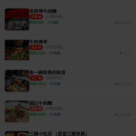
老師傅牛肉麵
（
13
則評論）
4.8
均消 $
90
・
牛肉麵
2.56公里
牛肉傳奇
（
25
則評論）
4.4
均消 $
150
・
牛肉麵
0公尺
食一碗秋香的味道
（
10
則評論）
4.7
均消 $
150
・
牛肉麵
4.17公里
源記牛肉麵
（
18
則評論）
3.5
均消 $
100
・
牛肉麵
1.21公里
三國小吃店 （原是三國東風）