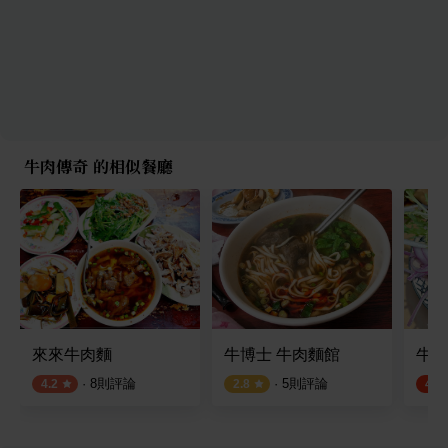
牛肉傳奇 的相似餐廳
來來牛肉麵
牛博士 牛肉麵館
牛山
·
8
則評論
·
5
則評論
4.2
2.8
4.4