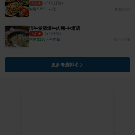
（
21
則評論）
4.3
均消 $
353
・
小吃
383公尺
清牛堂清燉牛肉麵-中壢店
（
9
則評論）
4.7
均消 $
150
・
牛肉麵
2.49公里
更多餐廳排名