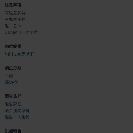
注意事項
有兒童餐具
有兒童座椅
週一公休
加湯限加一次免費
價位範圍
均消 200元以下
價位分類
平價
高CP值
適合族群
適合家庭
適合朋友聚餐
適合一人用餐
設施特色