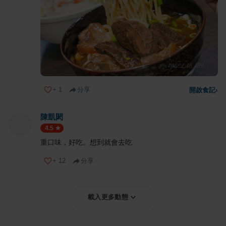
+
1
分享
開啟食記
›
陳凱閎
4.5
重口味，好吃。想到就會去吃
+
12
分享
載入更多動態