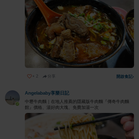
+
2
分享
開啟食記
›
Angelababy享樂日記
中壢牛肉麵｜在地人推薦的隱藏版牛肉麵『傳奇牛肉麵
館』價格、湯好肉大塊、免費加湯一次