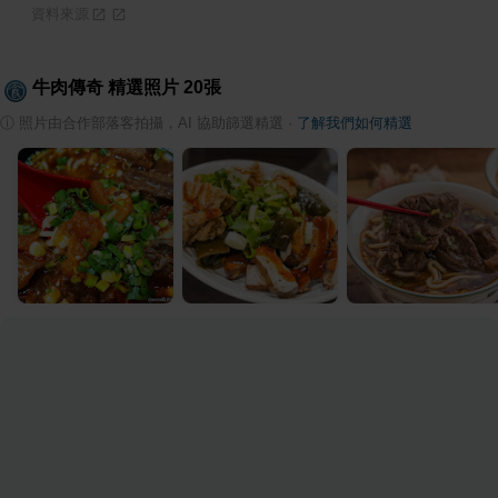
資料來源
牛肉傳奇
精選照片
20
張
ⓘ
照片由合作部落客拍攝，AI 協助篩選精選
·
了解我們如何精選