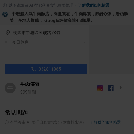
以下資訊由 AI 從部落客食記彙整整理
·
了解我們如何精選
“
中壢超人氣牛肉麵店，肉量實在，牛肉厚實，麵條Q彈，湯頭鮮
美，在地人推薦， Google評價高達4.3顆星。
”
桃園市中壢區民族路73號
今日休息
032811985
牛肉傳奇
牛
999
個讚
常見問題
ⓘ
本問答由 AI 整理自真實食記（附資料來源）
·
了解我們如何精選