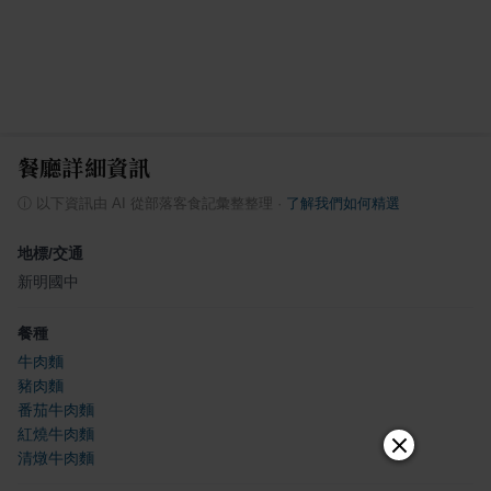
餐廳詳細資訊
ⓘ
以下資訊由 AI 從部落客食記彙整整理
·
了解我們如何精選
地標/交通
新明國中
餐種
牛肉麵
豬肉麵
番茄牛肉麵
紅燒牛肉麵
清燉牛肉麵