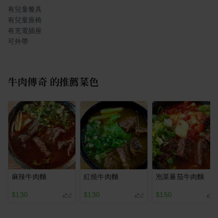
有兒童餐具
有兒童座椅
有充電插座
可外帶
牛肉傳奇
的推薦菜色
麻辣牛肉麵
紅燒牛肉麵
泡菜蕃茄牛肉麵
$130
$130
$150
2
2
2