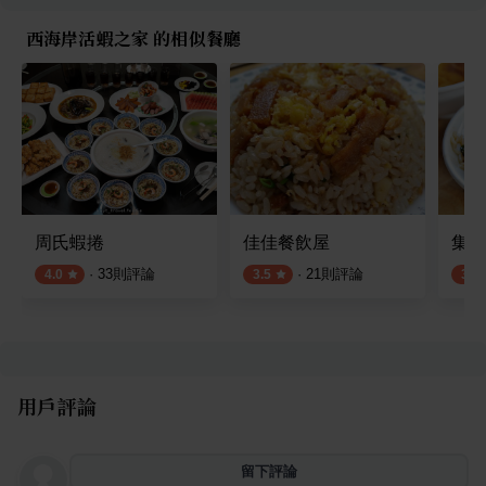
西海岸活蝦之家 的相似餐廳
周氏蝦捲
佳佳餐飲屋
集品
·
33
則評論
·
21
則評論
4.0
3.5
3.9
用戶評論
留下評論