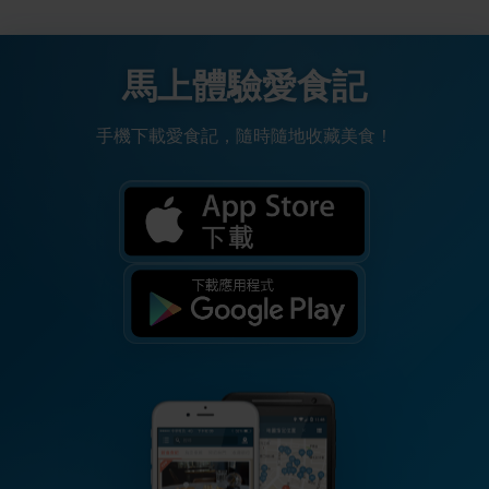
馬上體驗愛食記
手機下載愛食記，隨時隨地收藏美食！