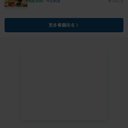
均消 $
500
・
中式料理
3.06公里
更多餐廳排名