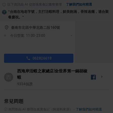
以下資訊由 AI 從部落客食記彙整整理
·
了解我們如何精選
“
台南在地老字號，主打活蝦料理，鮮美飽滿，香辣過癮，適合聚
餐慶祝。
”
臺南市北區中華北路二段160號
今日營業: 11:00-23:00
062826618
西海岸活蝦之家總店∣全世界第一鍋胡椒
西
蝦
9334
個讚
常見問題
ⓘ
本問答由 AI 整理自真實食記（附資料來源）
·
了解我們如何精選