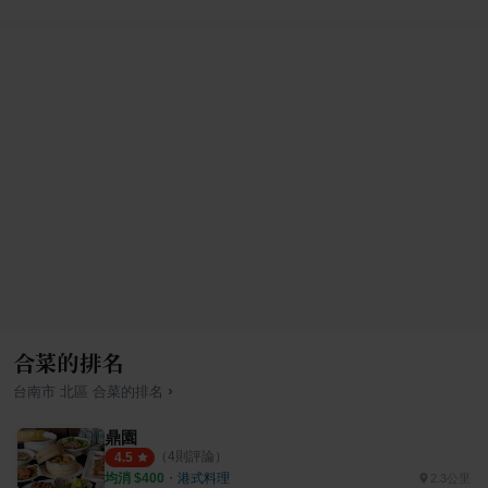
合菜的排名
›
台南市
北區
合菜
的排名
鼎園
（
4
則評論）
4.5
均消 $
400
・
港式料理
2.3公里