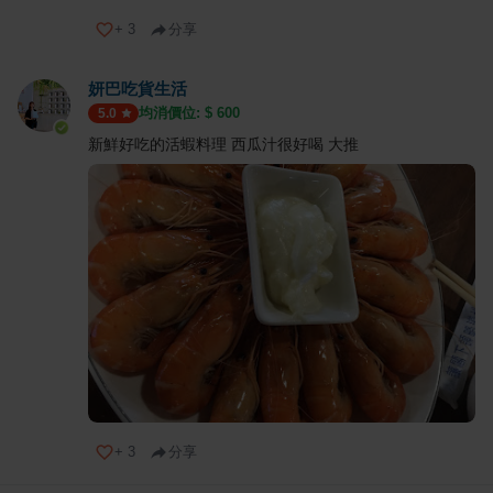
+
3
分享
妍巴吃貨生活
均消價位: $
600
5.0
新鮮好吃的活蝦料理 西瓜汁很好喝 大推
+
3
分享