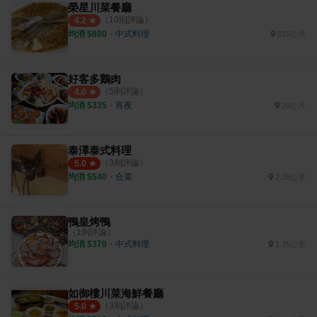
榮星川菜餐廳
（
10
則評論）
4.2
均消 $
800
・
中式料理
815公尺
好客多鵝肉
（
5
則評論）
4.0
均消 $
335
・
宵夜
26公尺
泰澤泰式料理
（
3
則評論）
5.0
均消 $
540
・
合菜
2.26公里
鴨皇烤鴨
（
1
則評論）
均消 $
370
・
中式料理
1.75公里
如御樓川菜海鮮餐廳
（
3
則評論）
5.0