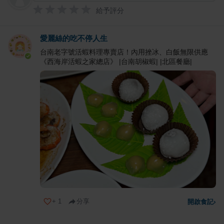
給予評分
愛麗絲的吃不停人生
台南老字號活蝦料理專賣店！內用挫冰、白飯無限供應
《西海岸活蝦之家總店》 |台南胡椒蝦| |北區餐廳|
+
1
分享
開啟食記
›