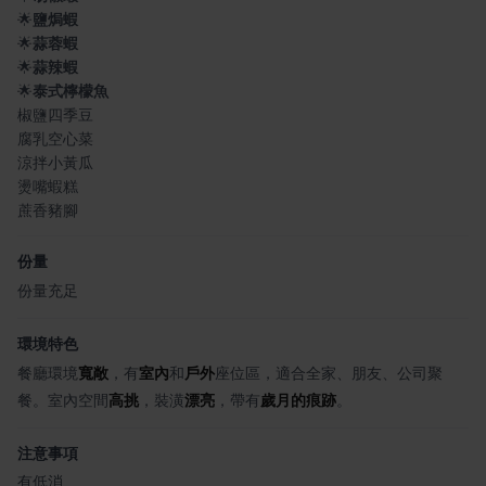
🌟
鹽焗蝦
🌟
蒜蓉蝦
🌟
蒜辣蝦
🌟
泰式檸檬魚
椒鹽四季豆
腐乳空心菜
涼拌小黃瓜
燙嘴蝦糕
蔗香豬腳
份量
份量充足
環境特色
餐廳環境
寬敞
，有
室內
和
戶外
座位區，適合全家、朋友、公司聚
餐。室內空間
高挑
，裝潢
漂亮
，帶有
歲月的痕跡
。
注意事項
有低消