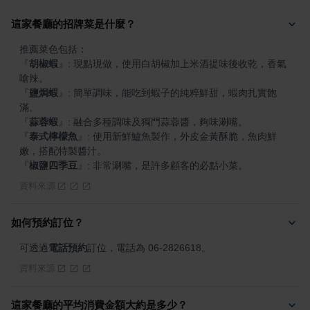
這家餐廳的招牌菜是什麼？
『
胡椒蝦
』
: 現點現做，使用白胡椒加上米酒提味後收乾，香氣
『
鹽焗蝦
』
: 簡單調味，能吃到蝦子的純粹鮮甜，蝦肉扎實飽
『
蒜蓉蝦
』
『
泰式檸檬魚
』
: 使用新鮮鱸魚製作，外皮金黃酥脆，魚肉鮮
『
椒鹽四季豆
』
: 非常涮嘴，是許多顧客的必點小菜。
資料來源
如何預約訂位？
可透過
電話預約
訂位，電話為 06-2826618。
資料來源
這家餐廳的平均消費金額大約是多少？