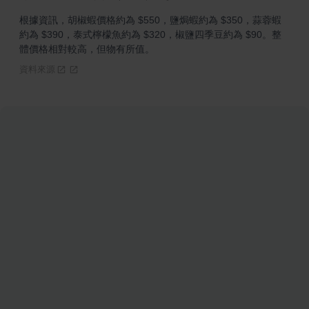
根據資訊，胡椒蝦價格約為 $550，鹽焗蝦約為 $350，蒜蓉蝦
約為 $390，泰式檸檬魚約為 $320，椒鹽四季豆約為 $90。整
體價格相對較高，但物有所值。
資料來源