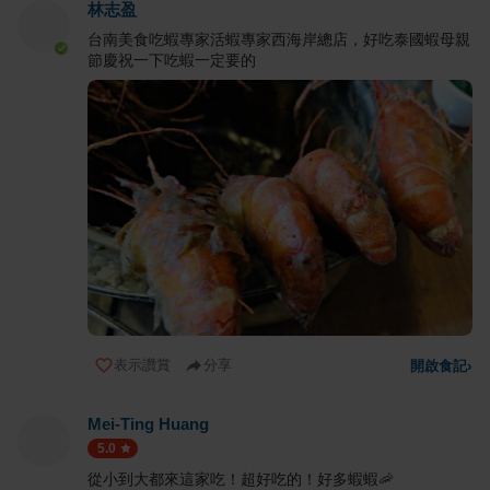
林志盈
台南美食吃蝦專家活蝦專家西海岸總店，好吃泰國蝦母親
節慶祝一下吃蝦一定要的
表示讚賞
分享
開啟食記
›
Mei-Ting Huang
5.0
從小到大都來這家吃！超好吃的！好多蝦蝦🦐