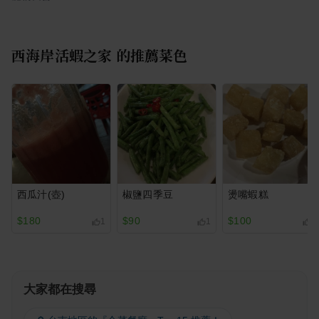
西海岸活蝦之家
的推薦菜色
西瓜汁(壺)
椒鹽四季豆
燙嘴蝦糕
$180
$90
$100
1
1
1
大家都在搜尋