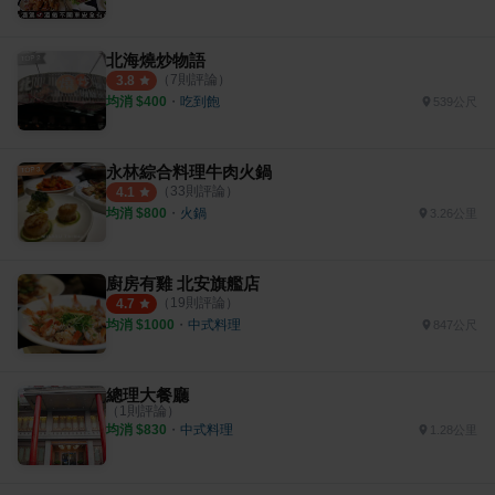
北海燒炒物語
（
7
則評論）
3.8
均消 $
400
・
吃到飽
539公尺
永林綜合料理牛肉火鍋
（
33
則評論）
4.1
均消 $
800
・
火鍋
3.26公里
廚房有雞 北安旗艦店
（
19
則評論）
4.7
均消 $
1000
・
中式料理
847公尺
總理大餐廳
（
1
則評論）
均消 $
830
・
中式料理
1.28公里