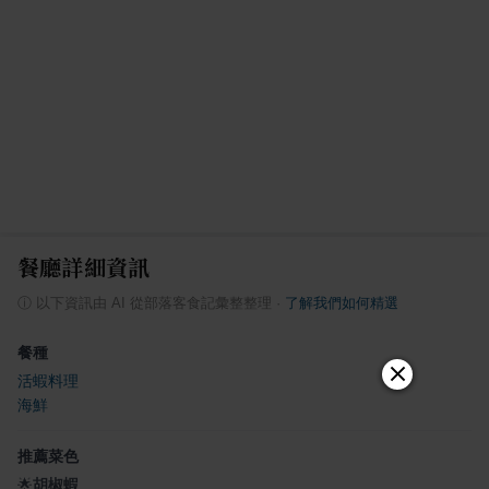
餐廳詳細資訊
ⓘ
以下資訊由 AI 從部落客食記彙整整理
·
了解我們如何精選
餐種
活蝦料理
海鮮
推薦菜色
🌟
胡椒蝦