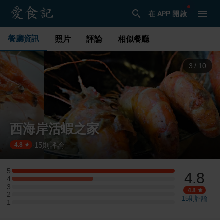
在 APP 開啟
餐廳資訊
照片
評論
相似餐廳
3
/
10
西海岸活蝦之家
15
則評論
·
4.8
5
4.8
5 星：4 則評論
4
4 星：2 則評論
3
3 星：0 則評論
4.8
2
2 星：0 則評論
15
則評論
1
1 星：0 則評論