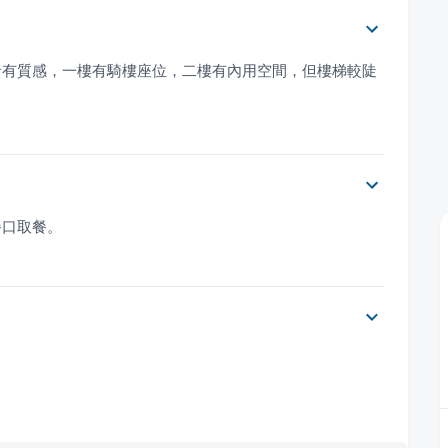
青有質感，一樓有騎樓座位，二樓有內用空間，但樓梯較陡
餐口取餐。