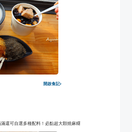
›
開啟食記
滿滿還可自選多種配料！必點超大顆燒麻糬