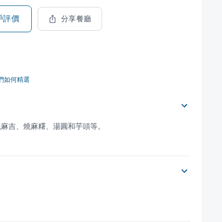
戶評價
分享餐廳
們如何精選
統麻吉、燒麻糬、湯圓和芋頭等。