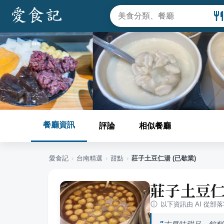
餐廳資訊
評論
相似餐廳
愛食記
›
台南
精選
›
甜點
›
莊子土豆仁湯 (已歇業)
莊子土豆仁
以下資訊由 AI 從部