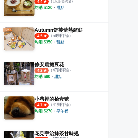
（
161
則評論）
4.4
均消 $
120
・
甜點
Autumn舒芙蕾熱鬆餅
（
58
則評論）
4.5
均消 $
350
・
甜點
修安扁擔豆花
（
47
則評論）
4.2
均消 $
80
・
甜點
小巷裡的拾壹號
（
41
則評論）
4.7
均消 $
270
・
早午餐
花見宇治抹茶甘味処