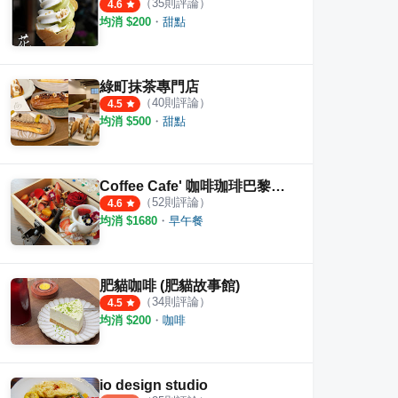
（
35
則評論）
4.6
均消 $
200
・
甜點
早味粉圓
清水堂愛玉專賣店
裕成
綠町抹茶專門店
·
43
則評論
·
54
則評論
4.7
4.1
（
40
則評論）
4.5
均消 $
500
・
甜點
Coffee Cafe' 咖啡珈琲巴黎小餐館
（
52
則評論）
4.6
均消 $
1680
・
早午餐
肥貓咖啡 (肥貓故事館)
（
34
則評論）
4.5
均消 $
200
・
咖啡
io design studio