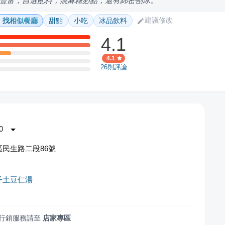
豐富，自選配料，燒麻糬必點，還有綿密刨冰。
建議修改
找相似餐廳
甜點
小吃
冰品飲料
4.1
4.1
26
則評論
0
民生路二段86號
子土豆仁湯
行銷服務請至
店家專區