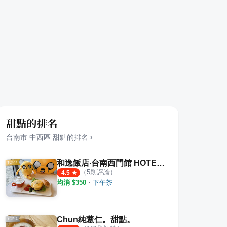
甜點的排名
台南市
中西區
甜點
的排名
›
和逸飯店‧台南西門館 HOTEL COZZI Ximen Tainan
（
5
則評論）
4.5
均消 $
350
・
下午茶
Chun純薏仁。甜點。