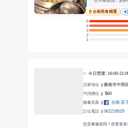
古早味甜品，餡料
台南
美食精選
5
5 星：2 則評論
4
4 星：2 則評論
3
3 星：1 則評論
2
2 星：0 則評論
1
1 星：0 則評論
今日營業: 16:00-21:0
臺南市中西區
店家地址
|
$
60
均消價位
|
台南 莊
臉書頁面
|
062218529
訂位電話
|
您是餐廳老闆？想要更多