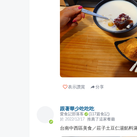
表示讚賞
分享
跟著華少吃吃吃
愛食記部落客
(
117
篇食記)
於
2022/12/17
推薦了這家餐廳
台南中西區美食／莊子土豆仁湯餡料