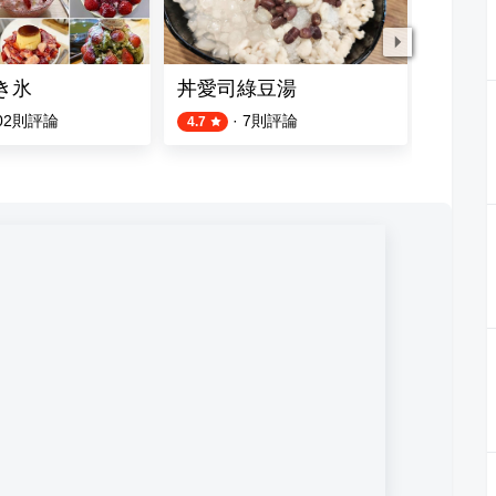
かき氷
丼愛司綠豆湯
阿川古
02
則評論
·
7
則評論
4.7
4.3