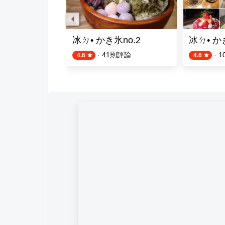
冰ㄉ• かき氷no.2
冰ㄉ• 
則評論
·
41
則評論
·
1
4.6
4.6