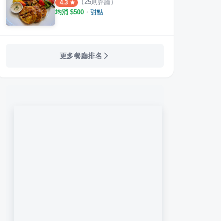
（
25
則評論）
4.3
均消 $
500
・
甜點
更多餐廳排名