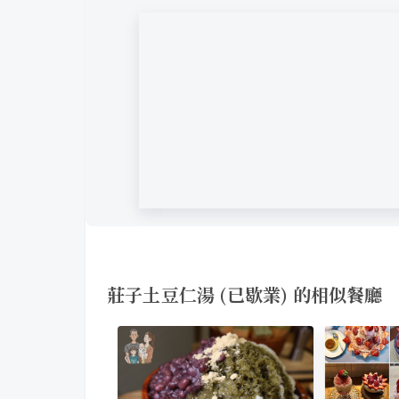
莊子土豆仁湯 (已歇業) 的相似餐廳