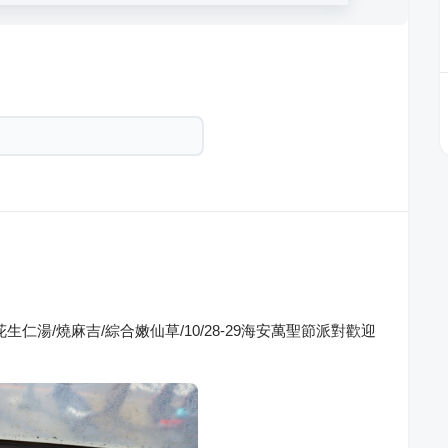
仁湯/燒麻吉/綜合嫩仙草/10/28-29海安萬聖節派對歡迎