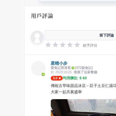
用戶評論
留下評論
給予評分
星晴小步
愛食記部落客
(
372
篇食記)
於
2023/10/25
推薦了這家餐廳
均消價位: $
60
5.0
傳統古早味甜品冰店－莊子土豆仁湯/花生
大家一起共襄盛舉